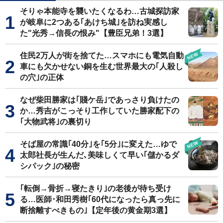
そりゃ本能寺を襲いたくなるわ…古城探訪家
が岐阜に2つある｢あけち城｣を訪ね実感し
た"光秀→信長の恨み"【豊臣兄弟！3選】
住民2万人が街を捨てた…スマホにも電気自動
車にも欠かせない銅を生む世界最大の｢人殺し
の穴｣の正体
なぜ柴田勝家は｢賤ケ岳｣であっさり負けたの
か…秀吉がこっそり工作していた勝家配下の
｢大物武将｣の裏切り
そば屋の常識｢40分｣を｢5分｣に変えた…ゆで
太郎社長が生んだ､美味しくて早い｢儲かるダ
シパック｣の秘密
｢転倒→骨折→寝たきり｣の老後が待ち受け
る…医師･和田秀樹｢60代になったら真っ先に
断捨離すべきもの｣【定年後の黄金期3選】