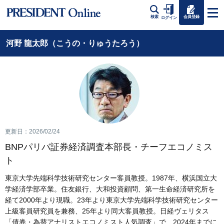
会員登録
検索
ログイン
河野 龍太郎（こうの・りゅうたろう）
更新日：2026/02/24
BNPパリバ証券経済調査本部長・チーフエコノミス
ト
東京大学先端科学技術研究センター客員教授。1987年、横浜国立大
学経済学部卒業。住友銀行、大和投資顧問、第一生命経済研究所を
経て2000年より現職。23年より東京大学先端科学技術研究センター
上級客員研究員を兼務、25年より同大客員教授。日経ヴェリタス
「債券・為替アナリストエコノミスト人気調査」で、2024年までに