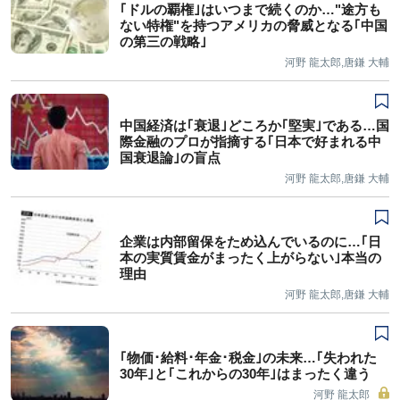
｢ドルの覇権｣はいつまで続くのか…"途方も
ない特権"を持つアメリカの脅威となる｢中国
の第三の戦略｣
河野 龍太郎,唐鎌 大輔
中国経済は｢衰退｣どころか｢堅実｣である…国
際金融のプロが指摘する｢日本で好まれる中
国衰退論｣の盲点
河野 龍太郎,唐鎌 大輔
企業は内部留保をため込んでいるのに…｢日
本の実質賃金がまったく上がらない｣本当の
理由
河野 龍太郎,唐鎌 大輔
｢物価･給料･年金･税金｣の未来…｢失われた
30年｣と｢これからの30年｣はまったく違う
河野 龍太郎