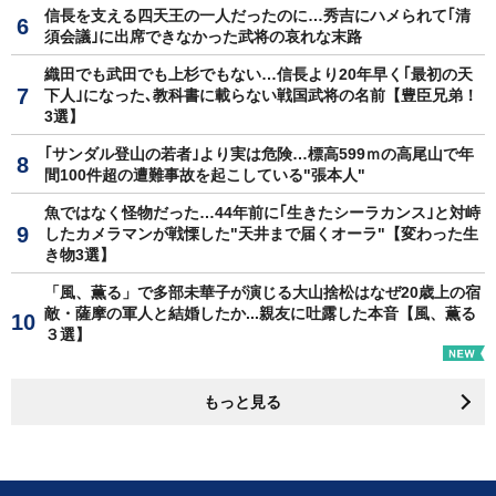
信長を支える四天王の一人だったのに…秀吉にハメられて｢清
須会議｣に出席できなかった武将の哀れな末路
織田でも武田でも上杉でもない…信長より20年早く｢最初の天
下人｣になった､教科書に載らない戦国武将の名前【豊臣兄弟！
3選】
｢サンダル登山の若者｣より実は危険…標高599ｍの高尾山で年
間100件超の遭難事故を起こしている"張本人"
魚ではなく怪物だった…44年前に｢生きたシーラカンス｣と対峙
したカメラマンが戦慄した"天井まで届くオーラ"【変わった生
き物3選】
「風、薫る」で多部未華子が演じる大山捨松はなぜ20歳上の宿
敵・薩摩の軍人と結婚したか...親友に吐露した本音【風、薫る
３選】
もっと見る