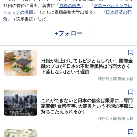
11回の首位に選出。著書に『
成長の臨界
』、『
グローバルインフレ
ーションの深層
』（ともに慶應義塾大学出版会）、『
日本経済の死
角
』（筑摩書房）など。
+フォロー
日銀が利上げしてもビクともしない…国際金
融のプロが｢日本の不動産価格は当面大きく
下落しない｣という理由
河野 龍太郎,唐鎌 大輔
これができないと日本の借金は限界に…専門
家警鐘｢台湾有事､大震災という不測の事態に
持ちこたえられるか｣
河野 龍太郎,唐鎌 大輔