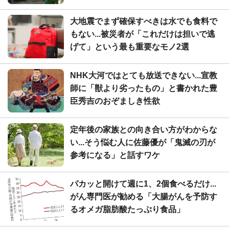
大地震でまず確保すべきは水でも食料で
もない...被災者が「これだけは担いで逃
げて」という最も重要なモノ2選
NHK大河ではとても放送できない...宣教
師に「獣より劣ったもの」と書かれた豊
臣秀吉のおぞましき性欲
定年後の家族との向き合い方がわからな
い...そう悩む人に佐藤優が「鬼滅の刃が
参考になる」と話すワケ
パカッと開けて週に1、2個食べるだけ...
がん専門医が勧める「大腸がんを予防す
るオメガ脂肪酸たっぷり食品」