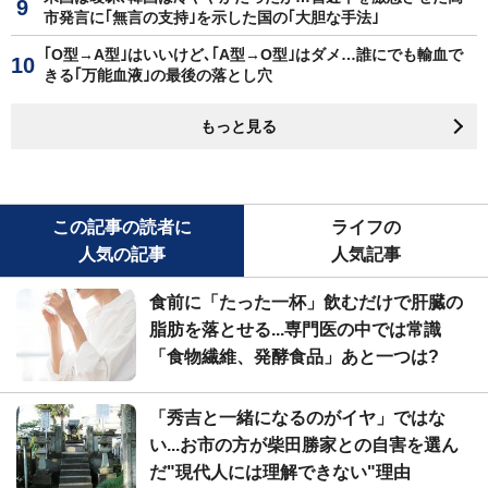
市発言に｢無言の支持｣を示した国の｢大胆な手法｣
｢O型→A型｣はいいけど､｢A型→O型｣はダメ…誰にでも輸血で
きる｢万能血液｣の最後の落とし穴
もっと見る
この記事の読者に
ライフの
人気の記事
人気記事
食前に「たった一杯」飲むだけで肝臓の
脂肪を落とせる...専門医の中では常識
「食物繊維、発酵食品」あと一つは?
「秀吉と一緒になるのがイヤ」ではな
い...お市の方が柴田勝家との自害を選ん
だ"現代人には理解できない"理由