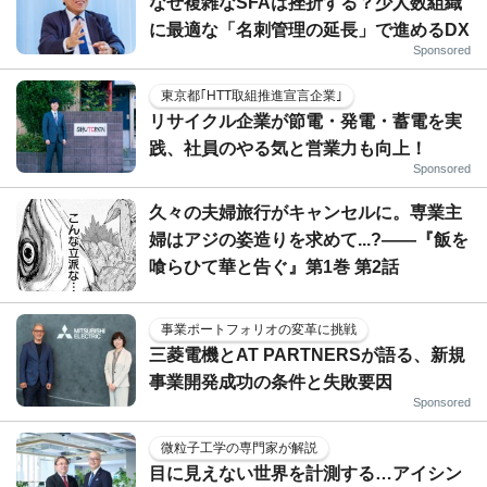
なぜ複雑なSFAは挫折する？少人数組織
に最適な「名刺管理の延長」で進めるDX
Sponsored
東京都｢HTT取組推進宣言企業｣
リサイクル企業が節電・発電・蓄電を実
践、社員のやる気と営業力も向上！
Sponsored
久々の夫婦旅行がキャンセルに。専業主
婦はアジの姿造りを求めて...?――『飯を
喰らひて華と告ぐ』第1巻 第2話
事業ポートフォリオの変革に挑戦
三菱電機とAT PARTNERSが語る、新規
事業開発成功の条件と失敗要因
Sponsored
微粒子工学の専門家が解説
目に見えない世界を計測する…アイシン