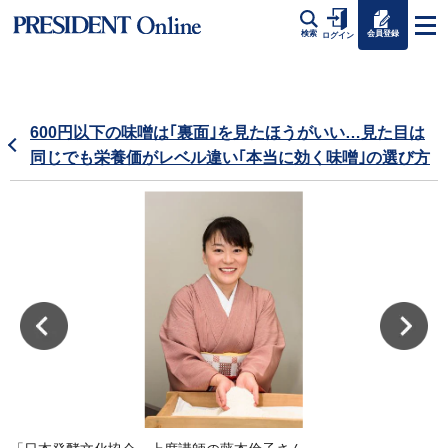
会員登録
検索
ログイン
600円以下の味噌は｢裏面｣を見たほうがいい…見た目は
同じでも栄養価がレベル違い｢本当に効く味噌｣の選び方