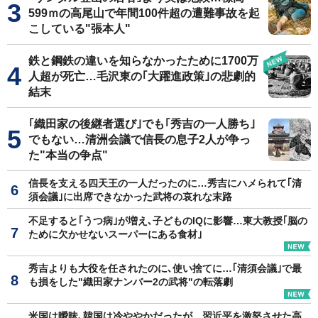
599ｍの高尾山で年間100件超の遭難事故を起
こしている"張本人"
鉄と鋼鉄の違いを知らなかったために1700万
人超が死亡…毛沢東の｢大躍進政策｣の悲劇的
結末
｢織田家の後継者選び｣でも｢秀吉の一人勝ち｣
でもない…清洲会議で信長の息子2人が争っ
た"本当の争点"
信長を支える四天王の一人だったのに…秀吉にハメられて｢清
須会議｣に出席できなかった武将の哀れな末路
不足すると｢うつ病｣が増え､子どものIQに影響…東大教授｢脳の
ために欠かせないスーパーにある食材｣
秀吉よりも大役を任されたのに､使い捨てに…｢清須会議｣で最
も損をした"織田家ナンバー2の武将"の転落劇
米国は曖昧､韓国は冷ややかだったが…習近平を激怒させた高