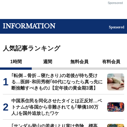
Sponsored
INFORMATION
Sponsored
人気記事ランキング
1時間
週間
無料会員
有料会員
｢転倒→骨折→寝たきり｣の老後が待ち受け
る…医師･和田秀樹｢60代になったら真っ先に
断捨離すべきもの｣【定年後の黄金期3選】
中国系住民を同化させたタイとは正反対…ベ
トナムが各国から非難されても｢華僑100万
人｣を国外追放したワケ
｢サンダル登山の若者｣より実は危険…標高