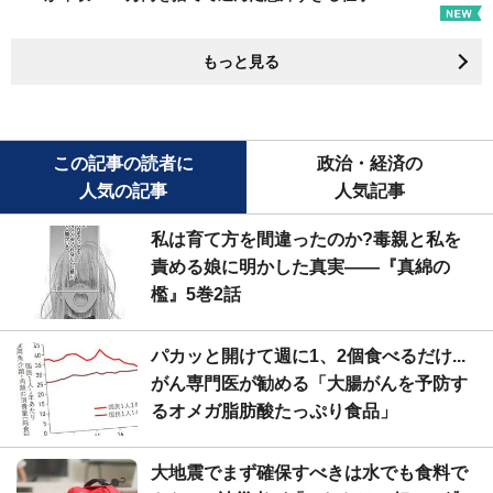
もっと見る
この記事の読者に
政治・経済の
人気の記事
人気記事
私は育て方を間違ったのか?毒親と私を
責める娘に明かした真実――『真綿の
檻』5巻2話
パカッと開けて週に1、2個食べるだけ...
がん専門医が勧める「大腸がんを予防す
るオメガ脂肪酸たっぷり食品」
大地震でまず確保すべきは水でも食料で