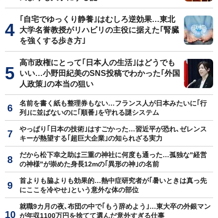
｢自宅でゆっくり静養｣はむしろ逆効果…東北
大学名誉教授がリハビリの主役に据えた｢腎臓
を強くする歩き方｣
高市政権にとって｢日本人の生活｣はどうでも
いい…小野田紀美のSNS投稿でわかった｢外国
人政策｣の本当の狙い
名前を書く紙も整理券もない…フランス人が日本みたいに｢行
列｣に並ばないのに｢順番｣を守れる謎システム
やっぱり｢日本の技術｣はすごかった…習近平が恐れ､ゼレンス
キーが熱望する｢超巨大企業｣の知られざる実力
だから松下幸之助は三重の神社に何度も通った…孤独な"経営
の神様"が崇めた身長12mの｢異形の神｣の名前
首よりも脇よりも効果的…熱中症研究者が｢暑いときは真っ先
にここを冷やせ｣という意外な体の部位
就職9カ月の夜､布団の中で｢もう辞めよう｣…東大卒の外銀マン
が年収1100万円を捨てて選んだ意外すぎる仕事