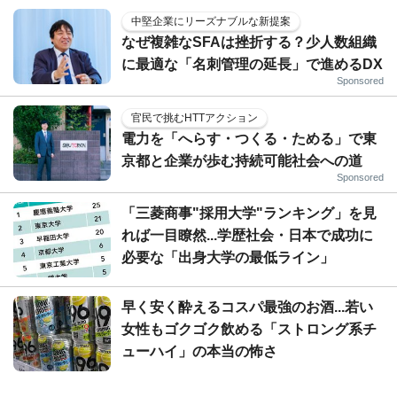
中堅企業にリーズナブルな新提案
なぜ複雑なSFAは挫折する？少人数組織
に最適な「名刺管理の延長」で進めるDX
Sponsored
官民で挑むHTTアクション
電力を「へらす・つくる・ためる」で東
京都と企業が歩む持続可能社会への道
Sponsored
「三菱商事"採用大学"ランキング」を見
れば一目瞭然...学歴社会・日本で成功に
必要な「出身大学の最低ライン」
早く安く酔えるコスパ最強のお酒...若い
女性もゴクゴク飲める「ストロング系チ
ューハイ」の本当の怖さ