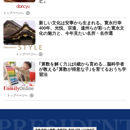
ピ」
トップページへ
新しい文化は安寧から生まれる。寛永行幸
400年、光悦、宗達、遠州らが彩った寛永文
化の魅力と、今年見たい名所・名作選
トップページへ
｢算数を解く力｣は0歳から育める…脳科学者
が教える｢算数が得意な子｣を育てるおうち学
習法
トップページへ