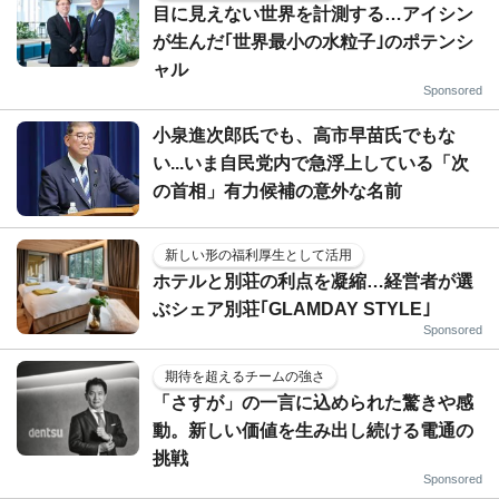
目に見えない世界を計測する…アイシン
が生んだ｢世界最小の水粒子｣のポテンシ
ャル
Sponsored
小泉進次郎氏でも、高市早苗氏でもな
い...いま自民党内で急浮上している「次
の首相」有力候補の意外な名前
新しい形の福利厚生として活用
ホテルと別荘の利点を凝縮…経営者が選
ぶシェア別荘｢GLAMDAY STYLE｣
Sponsored
期待を超えるチームの強さ
「さすが」の一言に込められた驚きや感
動。新しい価値を生み出し続ける電通の
挑戦
Sponsored