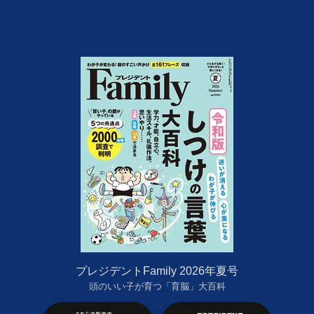
プレジデントFamily 2026年夏号
頭のいい子が育つ「育脳」大百科