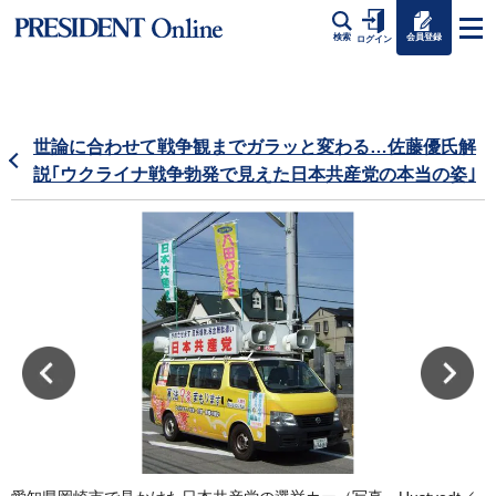
会員登録
検索
ログイン
世論に合わせて戦争観までガラッと変わる…佐藤優氏解
説｢ウクライナ戦争勃発で見えた日本共産党の本当の姿｣