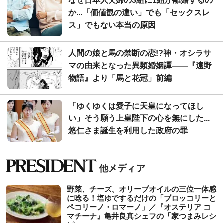
なぜ日本人夫婦の3組に1組が離婚するの
か...「価値観の違い」でも「セックスレ
ス」でもない本当の原因
人間の娘と馬の禁断の恋!?神・オシラサ
マの由来となった異類婚姻譚――『遠野
物語』より「馬と花冠」前編
「ゆくゆくは愛子に天皇になってほし
い」そう願う上皇陛下の心を無にした...
悠仁さま誕生を利用した政府の罪
野菜、チーズ、オリーブオイルの三位一体感
に唸る！塩ゆでするだけの「ブロッコリーと
ペコリーノ・ロマーノ」／『オステリア コ
マチーナ』亀井良真シェフの「家つまみレシ