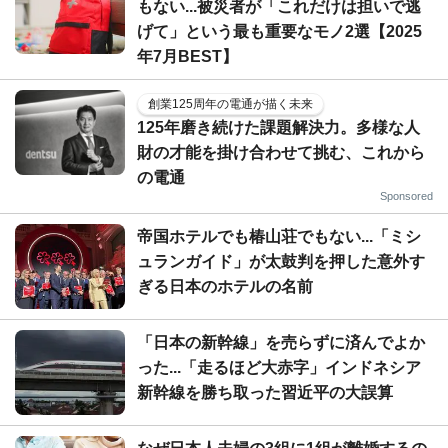
もない...被災者が「これだけは担いで逃
げて」という最も重要なモノ2選【2025
年7月BEST】
創業125周年の電通が描く未来
125年磨き続けた課題解決力。多様な人
財の才能を掛け合わせて挑む、これから
の電通
Sponsored
帝国ホテルでも椿山荘でもない...「ミシ
ュランガイド」が太鼓判を押した意外す
ぎる日本のホテルの名前
「日本の新幹線」を売らずに済んでよか
った...「走るほど大赤字」インドネシア
新幹線を勝ち取った習近平の大誤算