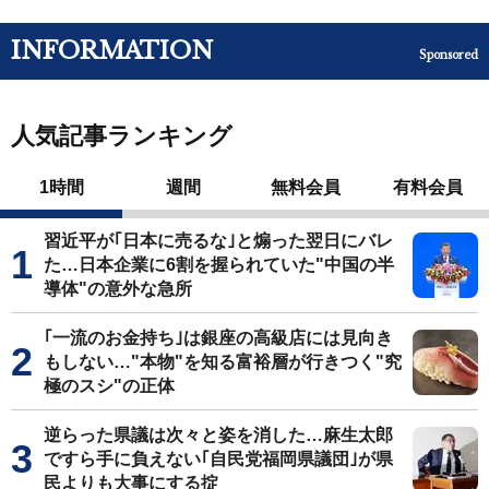
INFORMATION
Sponsored
人気記事ランキング
1時間
週間
無料会員
有料会員
習近平が｢日本に売るな｣と煽った翌日にバレ
た…日本企業に6割を握られていた"中国の半
導体"の意外な急所
｢一流のお金持ち｣は銀座の高級店には見向き
もしない…"本物"を知る富裕層が行きつく"究
極のスシ"の正体
逆らった県議は次々と姿を消した…麻生太郎
ですら手に負えない｢自民党福岡県議団｣が県
民よりも大事にする掟