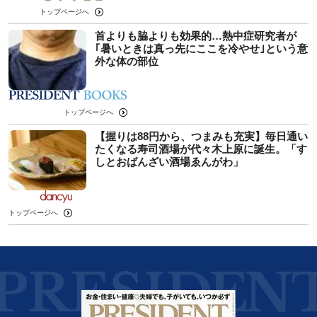
トップページへ
首よりも脇よりも効果的…熱中症研究者が
｢暑いときは真っ先にここを冷やせ｣という意
外な体の部位
トップページへ
【握りは88円から、つまみも充実】毎日通い
たくなる寿司酒場が代々木上原に誕生。「す
しとおばんざい酒場ゑんがわ」
トップページへ