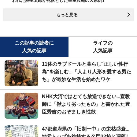
われた麻生太郎が見落とした皇室典範の大原則｣
もっと見る
この記事の読者に
ライフの
人気の記事
人気記事
11体のラブドールと暮らし"正しい性行
為"を楽しむ...「人より人形を愛する男た
ち」が奇妙な生活を始めたワケ
NHK大河ではとても放送できない...宣教
師に「獣より劣ったもの」と書かれた豊
臣秀吉のおぞましき性欲
47都道府県の「旧制一中」の栄枯盛衰...
地元トップを維持する名門22校と凋落し