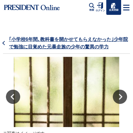
会員登録
検索
ログイン
｢小学校6年間､教科書を開かせてもらえなかった｣少年院
で勉強に目覚めた元暴走族の少年の驚異の学力