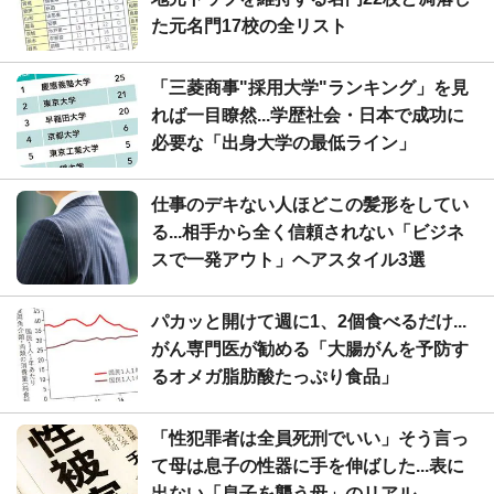
た元名門17校の全リスト
「三菱商事"採用大学"ランキング」を見
れば一目瞭然...学歴社会・日本で成功に
必要な「出身大学の最低ライン」
仕事のデキない人ほどこの髪形をしてい
る...相手から全く信頼されない「ビジネ
スで一発アウト」ヘアスタイル3選
パカッと開けて週に1、2個食べるだけ...
がん専門医が勧める「大腸がんを予防す
るオメガ脂肪酸たっぷり食品」
「性犯罪者は全員死刑でいい」そう言っ
て母は息子の性器に手を伸ばした...表に
出ない「息子を襲う母」のリアル