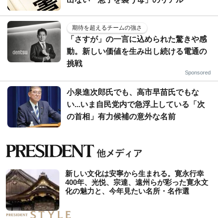
期待を超えるチームの強さ
「さすが」の一言に込められた驚きや感
動。新しい価値を生み出し続ける電通の
挑戦
Sponsored
小泉進次郎氏でも、高市早苗氏でもな
い...いま自民党内で急浮上している「次
の首相」有力候補の意外な名前
新しい文化は安寧から生まれる。寛永行幸
400年、光悦、宗達、遠州らが彩った寛永文
化の魅力と、今年見たい名所・名作選