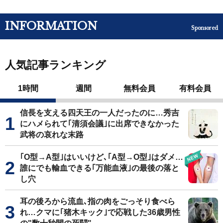
INFORMATION
Sponsored
人気記事ランキング
1時間
週間
無料会員
有料会員
信長を支える四天王の一人だったのに…秀吉
にハメられて｢清須会議｣に出席できなかった
武将の哀れな末路
｢O型→A型｣はいいけど､｢A型→O型｣はダメ…
誰にでも輸血できる｢万能血液｣の最後の落と
し穴
耳の後ろから流血､指の肉をごっそり食べら
れ…クマに｢猪木キック｣で応戦した36歳男性