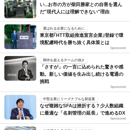
い...お市の方が柴田勝家との自害を選ん
だ"現代人には理解できない"理由
選ばれる企業になるために
東京都｢HTT取組推進宣言企業｣登録で環
境配慮時代を勝ち抜く具体策とは
Sponsored
期待を超えるチームの強さ
「さすが」の一言に込められた驚きや感
動。新しい価値を生み出し続ける電通の
挑戦
Sponsored
中堅企業にリーズナブルな新提案
なぜ複雑なSFAは挫折する？少人数組織
に最適な「名刺管理の延長」で進めるDX
Sponsored