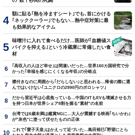
の"数十秒間の死闘"
額に貼る｢熱を冷ますシート｣でも､首にかける
｢ネッククーラー｣でもない…熱中症対策に最
も効果的なアイテム
味噌汁に入れて食べるだけ…医師が｢血糖値ス
パイクを抑える｣という冷蔵庫に常備したい食
材
｢高収入の人ほど幸せ｣は間違いだった…世界160カ国研究で分
かった｢幸福を感じにくくなる年収｣の分岐点
襟付きなのに周囲から｢だらしない｣と思われる…帰省の際に選
んではいけない｢ユニクロの2990円のポロシャツ｣
だから習近平は心底焦っている…中国のITもEVも壊滅させる力
を持つ日本が世界シェア8割を握る"素材"の名前
台湾では6歳未満は鑑賞NGに…大人が震撼する映画｢ちいかわ｣
が"灰色"に塗って伏せたものの正体
これで｢愛子天皇｣はかえって近づいた…島田裕巳｢野望にとら