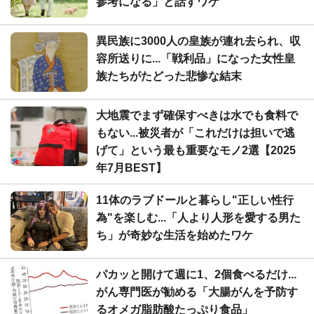
参考になる」と話すワケ
異民族に3000人の皇族が連れ去られ、収
容所送りに...「戦利品」になった女性皇
族たちがたどった悲惨な結末
大地震でまず確保すべきは水でも食料で
もない...被災者が「これだけは担いで逃
げて」という最も重要なモノ2選【2025
年7月BEST】
11体のラブドールと暮らし"正しい性行
為"を楽しむ...「人より人形を愛する男た
ち」が奇妙な生活を始めたワケ
パカッと開けて週に1、2個食べるだけ...
がん専門医が勧める「大腸がんを予防す
るオメガ脂肪酸たっぷり食品」