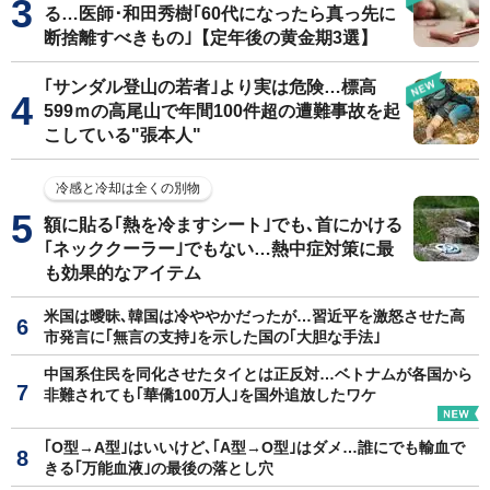
る…医師･和田秀樹｢60代になったら真っ先に
断捨離すべきもの｣【定年後の黄金期3選】
｢サンダル登山の若者｣より実は危険…標高
599ｍの高尾山で年間100件超の遭難事故を起
こしている"張本人"
冷感と冷却は全くの別物
額に貼る｢熱を冷ますシート｣でも､首にかける
｢ネッククーラー｣でもない…熱中症対策に最
も効果的なアイテム
米国は曖昧､韓国は冷ややかだったが…習近平を激怒させた高
市発言に｢無言の支持｣を示した国の｢大胆な手法｣
中国系住民を同化させたタイとは正反対…ベトナムが各国から
非難されても｢華僑100万人｣を国外追放したワケ
｢O型→A型｣はいいけど､｢A型→O型｣はダメ…誰にでも輸血で
きる｢万能血液｣の最後の落とし穴