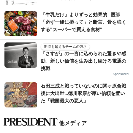
「牛乳だけ」よりずっと効果的...医師
「必ず一緒に摂って」と断言、骨を強く
する"スーパーで買える食材"
期待を超えるチームの強さ
「さすが」の一言に込められた驚きや感
動。新しい価値を生み出し続ける電通の
挑戦
Sponsored
石田三成と戦っていないのに関ヶ原合戦
後に大出世...徳川家康が厚い信頼を置い
た「戦国最大の悪人」