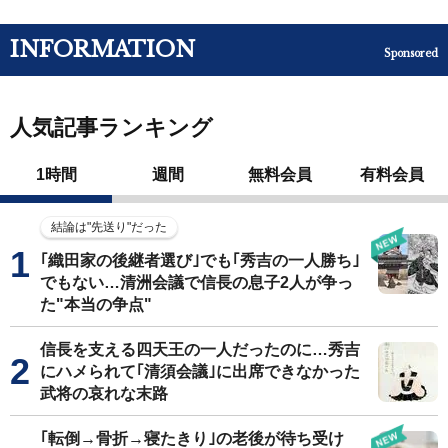
INFORMATION
Sponsored
人気記事ランキング
1時間
週間
無料会員
有料会員
結論は"先送り"だった
｢織田家の後継者選び｣でも｢秀吉の一人勝ち｣
でもない…清洲会議で信長の息子2人が争っ
た"本当の争点"
信長を支える四天王の一人だったのに…秀吉
にハメられて｢清須会議｣に出席できなかった
武将の哀れな末路
｢転倒→骨折→寝たきり｣の老後が待ち受け