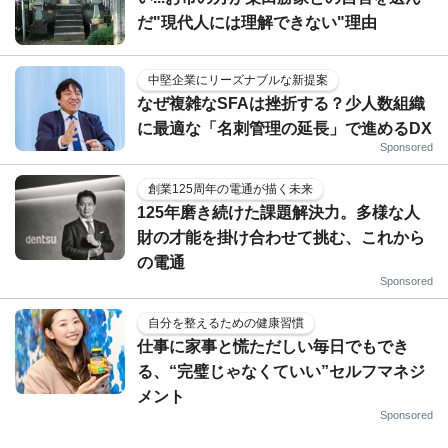
だ"現代人には理解できない"理由
中堅企業にリーズナブルな新提案
なぜ複雑なSFAは挫折する？少人数組織
に最適な「名刺管理の延長」で進めるDX
Sponsored
創業125周年の電通が描く未来
125年磨き続けた課題解決力。多様な人
財の才能を掛け合わせて挑む、これから
の電通
Sponsored
自分を整えるための健康習慣
仕事に家事と慌ただしい毎日でもでき
る、“完璧じゃなくていい”セルフマネジ
メント
Sponsored