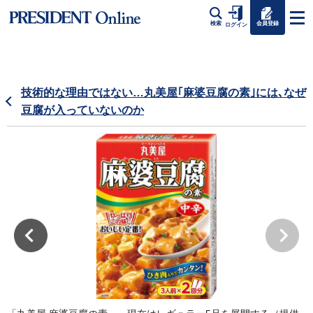
会員登録
検索
ログイン
技術的な理由ではない…丸美屋｢麻婆豆腐の素｣には､なぜ
豆腐が入っていないのか