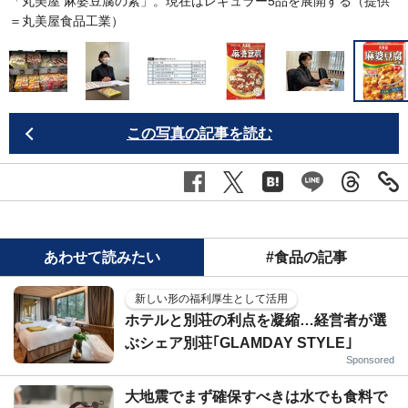
「丸美屋 麻婆豆腐の素」。現在はレギュラー5品を展開する（提供
＝丸美屋食品工業）
この写真の記事を読む
あわせて読みたい
#食品の記事
新しい形の福利厚生として活用
ホテルと別荘の利点を凝縮…経営者が選
ぶシェア別荘｢GLAMDAY STYLE｣
Sponsored
大地震でまず確保すべきは水でも食料で