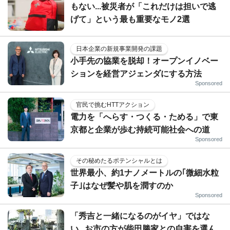
もない...被災者が「これだけは担いで逃
げて」という最も重要なモノ2選
日本企業の新規事業開発の課題
小手先の協業を脱却！オープンイノベー
ションを経営アジェンダにする方法
Sponsored
官民で挑むHTTアクション
電力を「へらす・つくる・ためる」で東
京都と企業が歩む持続可能社会への道
Sponsored
その秘めたるポテンシャルとは
世界最小、約1ナノメートルの｢微細水粒
子｣はなぜ髪や肌を潤すのか
Sponsored
「秀吉と一緒になるのがイヤ」ではな
い...お市の方が柴田勝家との自害を選ん