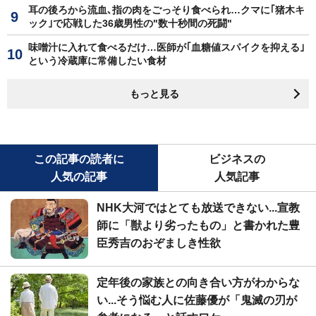
耳の後ろから流血､指の肉をごっそり食べられ…クマに｢猪木キ
ック｣で応戦した36歳男性の"数十秒間の死闘"
味噌汁に入れて食べるだけ…医師が｢血糖値スパイクを抑える｣
という冷蔵庫に常備したい食材
もっと見る
この記事の読者に
ビジネスの
人気の記事
人気記事
NHK大河ではとても放送できない...宣教
師に「獣より劣ったもの」と書かれた豊
臣秀吉のおぞましき性欲
定年後の家族との向き合い方がわからな
い...そう悩む人に佐藤優が「鬼滅の刃が