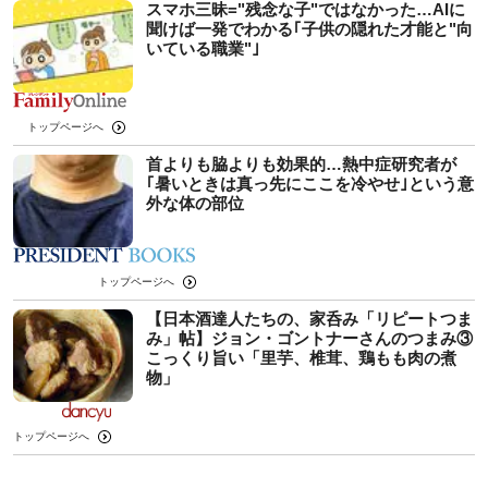
スマホ三昧="残念な子"ではなかった…AIに
聞けば一発でわかる｢子供の隠れた才能と"向
いている職業"｣
トップページへ
首よりも脇よりも効果的…熱中症研究者が
｢暑いときは真っ先にここを冷やせ｣という意
外な体の部位
トップページへ
【日本酒達人たちの、家呑み「リピートつま
み」帖】ジョン・ゴントナーさんのつまみ③
こっくり旨い「里芋、椎茸、鶏もも肉の煮
物」
トップページへ