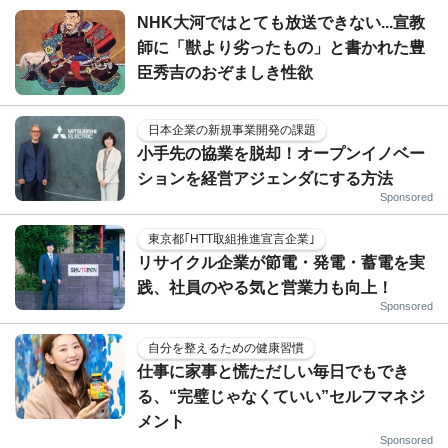
NHK大河ではとても放送できない...宣教
師に「獣より劣ったもの」と書かれた豊
臣秀吉のおぞましき性欲
日本企業の新規事業開発の課題
小手先の協業を脱却！オープンイノベー
ションを経営アジェンダにする方法
Sponsored
東京都｢HTT取組推進宣言企業｣
リサイクル企業が節電・発電・蓄電を実
践、社員のやる気と営業力も向上！
Sponsored
自分を整えるための健康習慣
仕事に家事と慌ただしい毎日でもでき
る、“完璧じゃなくていい”セルフマネジ
メント
Sponsored