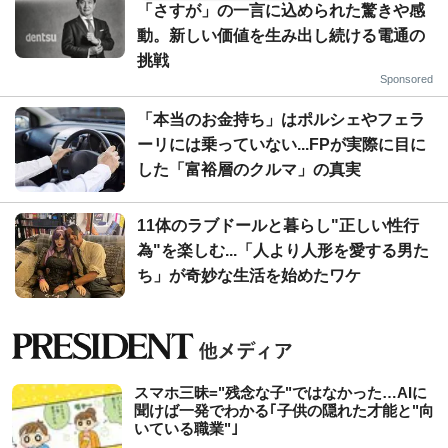
「さすが」の一言に込められた驚きや感
動。新しい価値を生み出し続ける電通の
挑戦
Sponsored
「本当のお金持ち」はポルシェやフェラ
ーリには乗っていない...FPが実際に目に
した「富裕層のクルマ」の真実
11体のラブドールと暮らし"正しい性行
為"を楽しむ...「人より人形を愛する男た
ち」が奇妙な生活を始めたワケ
スマホ三昧="残念な子"ではなかった…AIに
聞けば一発でわかる｢子供の隠れた才能と"向
いている職業"｣