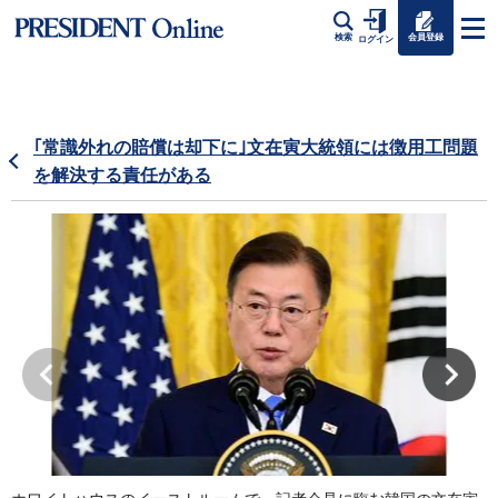
会員登録
検索
ログイン
｢常識外れの賠償は却下に｣文在寅大統領には徴用工問題
を解決する責任がある