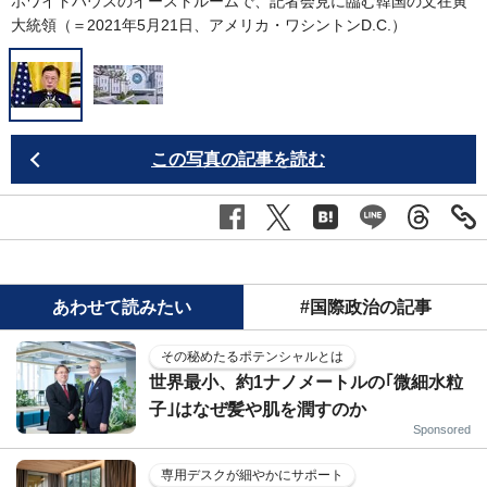
ホワイトハウスのイーストルームで、記者会見に臨む韓国の文在寅
大統領（＝2021年5月21日、アメリカ・ワシントンD.C.）
この写真の記事を読む
あわせて読みたい
#国際政治の記事
その秘めたるポテンシャルとは
世界最小、約1ナノメートルの｢微細水粒
子｣はなぜ髪や肌を潤すのか
Sponsored
専用デスクが細やかにサポート