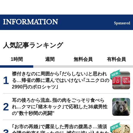
INFORMATION
Sponsored
人気記事ランキング
1時間
週間
無料会員
有料会員
襟付きなのに周囲から｢だらしない｣と思われ
る…帰省の際に選んではいけない｢ユニクロの
2990円のポロシャツ｣
耳の後ろから流血､指の肉をごっそり食べら
れ…クマに｢猪木キック｣で応戦した36歳男性
の"数十秒間の死闘"
｢お市の再婚｣で露呈した秀吉の腹黒さ…清須