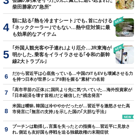
会議の約束を守ったのに､滅亡に追い込まれた
柴田勝家の"急所"
額に貼る｢熱を冷ますシート｣でも､首にかける
｢ネッククーラー｣でもない…熱中症対策に最
も効果的なアイテム
｢外国人観光客や子連れ｣より厄介…JR東海が
明かした､乗客をイライラさせる｢令和の新幹
線2大トラブル｣
だから習近平は心底焦っている…中国のITもEVも壊滅させる力
を持つ日本が世界シェア8割を握る"素材"の名前
｢高市早苗の正体｣に国民より先に気づいていた…海外投資家が
｢日本経済を壊す首相｣だと確信した"残念発言"
米国は曖昧､韓国は冷ややかだったが…習近平を激怒させた高
市発言に｢無言の支持｣を示した国の｢大胆な手法｣
プーチンは動揺し､言葉を失ったとの指摘も…習近平に見放さ
れ､側近も友好国も停戦を迫る独裁政権の末期症状