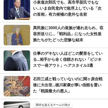
小泉進次郎氏でも、高市早苗氏でもな
い...いま自民党内で急浮上している「次
の首相」有力候補の意外な名前
異民族に3000人の皇族が連れ去られ、収
容所送りに...「戦利品」になった女性皇
族たちがたどった悲惨な結末
仕事のデキない人ほどこの髪形をしてい
る...相手から全く信頼されない「ビジネ
スで一発アウト」ヘアスタイル3選
石田三成と戦っていないのに関ヶ原合戦
後に大出世...徳川家康が厚い信頼を置い
た「戦国最大の悪人」
期待を超えるチームの強さ