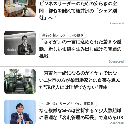
ビジネスリーダーのための安らぎの空
間…都心を離れて軽井沢の「シェア別
荘」へ！
Sponsored
期待を超えるチームの強さ
「さすが」の一言に込められた驚きや感
動。新しい価値を生み出し続ける電通の
挑戦
Sponsored
「秀吉と一緒になるのがイヤ」ではな
い...お市の方が柴田勝家との自害を選ん
だ"現代人には理解できない"理由
中堅企業にリーズナブルな新提案
なぜ複雑なSFAは挫折する？少人数組織
に最適な「名刺管理の延長」で進めるDX
Sponsored