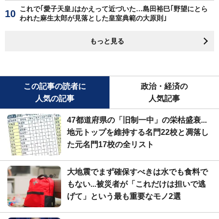
これで｢愛子天皇｣はかえって近づいた…島田裕巳｢野望にとら
われた麻生太郎が見落とした皇室典範の大原則｣
もっと見る
この記事の読者に
政治・経済の
人気の記事
人気記事
47都道府県の「旧制一中」の栄枯盛衰...
地元トップを維持する名門22校と凋落し
た元名門17校の全リスト
大地震でまず確保すべきは水でも食料で
もない...被災者が「これだけは担いで逃
げて」という最も重要なモノ2選