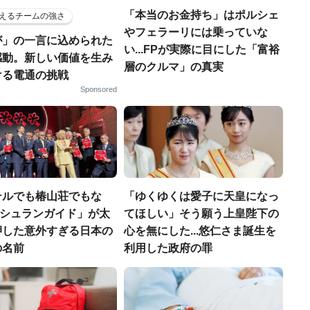
「本当のお金持ち」はポルシェ
えるチームの強さ
やフェラーリには乗っていな
が」の一言に込められた
い...FPが実際に目にした「富裕
感動。新しい価値を生み
層のクルマ」の真実
ける電通の挑戦
Sponsored
テルでも椿山荘でもな
「ゆくゆくは愛子に天皇になっ
「ミシュランガイド」が太
てほしい」そう願う上皇陛下の
押した意外すぎる日本の
心を無にした...悠仁さま誕生を
の名前
利用した政府の罪