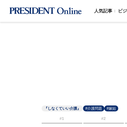
人気記事
ビジ
『しなくていい介護』
#介護問題
#嫁姑
#1
#2