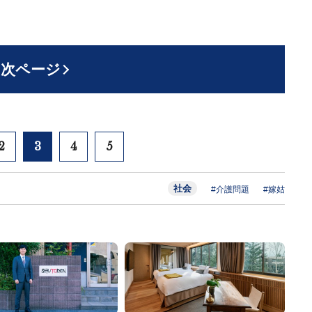
次ページ
2
3
4
5
社会
#介護問題
#嫁姑