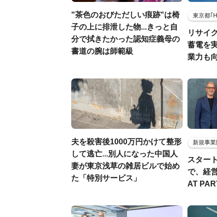
"茶色のおびただしい痕跡"は椅
東京都｢
子の上に排泄した物...きっと自
リサイ
分で拭きたかった認知症義母の
蓄電を
書道の腕は師範級
業力も
夫を殺害後1000万円かけて整形
新規事業
して逃亡...別人になった中国人
スター
妻が東京浅草の雑居ビルで始め
で、経
た「特別サービス」
AT PA