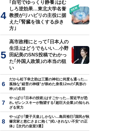
｢自宅でゆっくり静養｣はむ
しろ逆効果…東北大学名誉
教授がリハビリの主役に据
えた｢腎臓を強くする歩き
方｣
高市政権にとって｢日本人の
生活｣はどうでもいい…小野
田紀美のSNS投稿でわかっ
た｢外国人政策｣の本当の狙
い
だから松下幸之助は三重の神社に何度も通った…
孤独な"経営の神様"が崇めた身長12mの｢異形の
神｣の名前
やっぱり｢日本の技術｣はすごかった…習近平が恐
れ､ゼレンスキーが熱望する｢超巨大企業｣の知られ
ざる実力
やっぱり｢愛子天皇｣しかない…島田裕巳｢国民が秋
篠宮家と悠仁さまに抱く"拭いきれない不安"の正
体｣【次代の皇室3選】