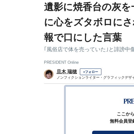
遺影に焼香台の灰を
に心をズタボロにさ
報で口にした言葉
｢風俗店で体を売っていた｣と誹謗中
PRESIDENT Online
旦木 瑞穂
+フォロー
ノンフィクションライター・グラフィックデザ
1
前ページ
ここか
無料会員登