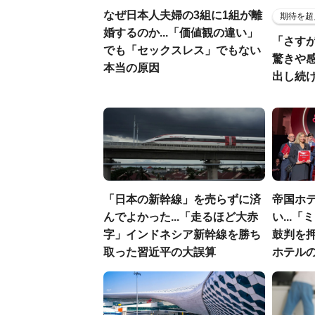
なぜ日本人夫婦の3組に1組が離
期待を超
婚するのか...「価値観の違い」
「さす
でも「セックスレス」でもない
驚きや
本当の原因
出し続
「日本の新幹線」を売らずに済
帝国ホ
んでよかった...「走るほど大赤
い...
字」インドネシア新幹線を勝ち
鼓判を
取った習近平の大誤算
ホテル