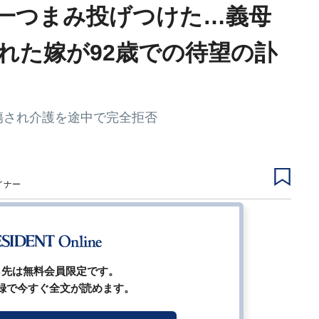
一つまみ投げつけた…義母
れた嫁が92歳での待望の訃
傷され介護を途中で完全拒否
イナー
2
3
4
5
次ページ
ら先は無料会員限定です。
録で今すぐ全文が読めます。