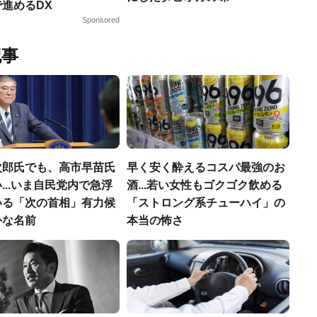
進めるDX
Sponsored
記事
次郎氏でも、高市早苗氏
早く安く酔えるコスパ最強のお
...いま自民党内で急浮
酒...若い女性もゴクゴク飲める
いる「次の首相」有力候
「ストロング系チューハイ」の
外な名前
本当の怖さ