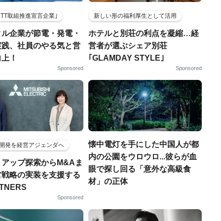
HTT取組推進宣言企業｣
新しい形の福利厚生として活用
クル企業が節電・発電・
ホテルと別荘の利点を凝縮…経
実践、社員のやる気と営
営者が選ぶシェア別荘
向上！
｢GLAMDAY STYLE｣
Sponsored
Sponsored
懐中電灯を手にした中国人が都
開発を経営アジェンダへ
内の公園をウロウロ...彼らが血
トアップ探索からM&Aま
眼で探し回る「意外な高級食
営戦略の実装を支援する
材」の正体
RTNERS
Sponsored