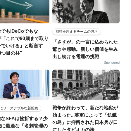
でもiDeCoでもな
期待を超えるチームの強さ
FPが「これで90歳まで取り
「さすが」の一言に込められた
シでいける」と断言す
驚きや感動。新しい価値を生み
3つ目の柱"
出し続ける電通の挑戦
Sponsored
戦争が終わって、新たな地獄が
にリーズナブルな新提案
始まった...英軍によって「飢餓
なSFAは挫折する？少
の島」に抑留された日本兵が口
織に最適な「名刺管理の
にしたタピオカの味