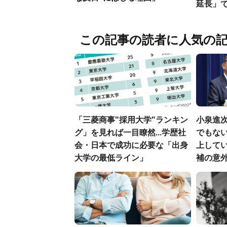
延長」で
この記事の読者に人気の
「三菱商事"採用大学"ランキン
小泉進
グ」を見れば一目瞭然...学歴社
でもない
会・日本で成功に必要な「出身
上して
大学の最低ライン」
補の意