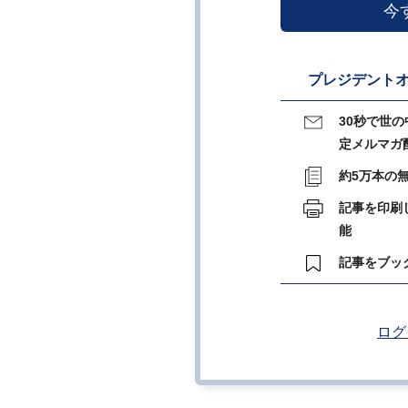
今
プレジデントオ
30秒で世
定メルマガ
約5万本の
記事を印刷
能
記事をブッ
ログ