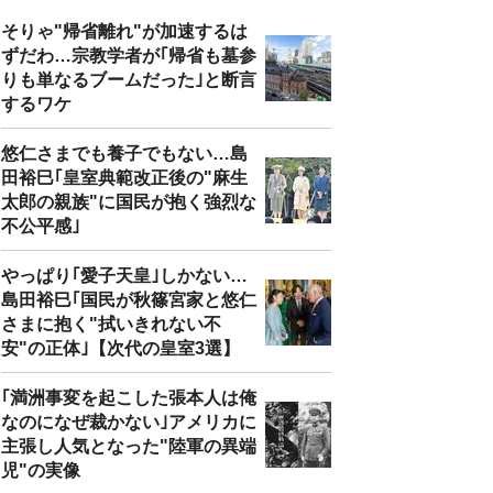
そりゃ"帰省離れ"が加速するは
ずだわ…宗教学者が｢帰省も墓参
りも単なるブームだった｣と断言
するワケ
悠仁さまでも養子でもない…島
田裕巳｢皇室典範改正後の"麻生
太郎の親族"に国民が抱く強烈な
不公平感｣
やっぱり｢愛子天皇｣しかない…
島田裕巳｢国民が秋篠宮家と悠仁
さまに抱く"拭いきれない不
安"の正体｣【次代の皇室3選】
｢満洲事変を起こした張本人は俺
なのになぜ裁かない｣アメリカに
主張し人気となった"陸軍の異端
児"の実像