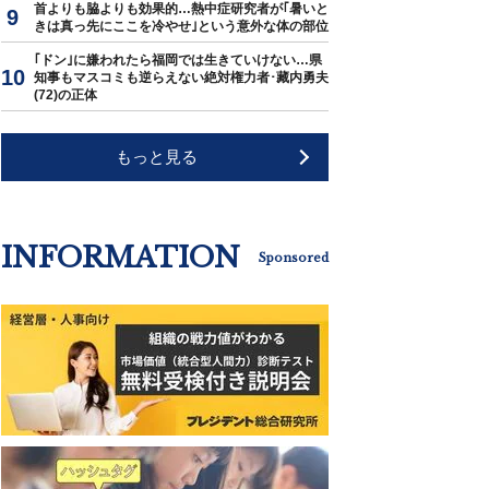
首よりも脇よりも効果的…熱中症研究者が｢暑いと
きは真っ先にここを冷やせ｣という意外な体の部位
｢ドン｣に嫌われたら福岡では生きていけない…県
知事もマスコミも逆らえない絶対権力者･藏内勇夫
(72)の正体
もっと見る
INFORMATION
Sponsored