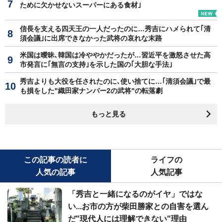
ために欠かせないスーパーにある食材｣
信長を支える四天王の一人だったのに…秀吉にハメられて｢清
須会議｣に出席できなかった武将の哀れな末路
米国は曖昧､韓国は冷ややかだったが…習近平を激怒させた高
市発言に｢無言の支持｣を示した国の｢大胆な手法｣
秀吉よりも大役を任されたのに､使い捨てに…｢清須会議｣で最
も損をした"織田家ナンバー2の武将"の転落劇
もっと見る
この記事の読者に
ライフの
人気の記事
人気記事
「秀吉と一緒になるのがイヤ」ではな
い...お市の方が柴田勝家との自害を選ん
だ"現代人には理解できない"理由