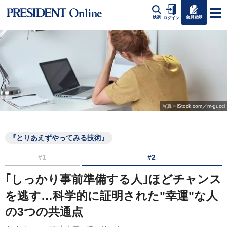
会員登録
検索
ログイン
写真＝iStock.com／m-gucci
『とりあえずやってみる技術』
#1
#2
｢しっかり事前準備する人｣ほどチャンス
を逃す…科学的に証明された"幸運"な人
の3つの共通点