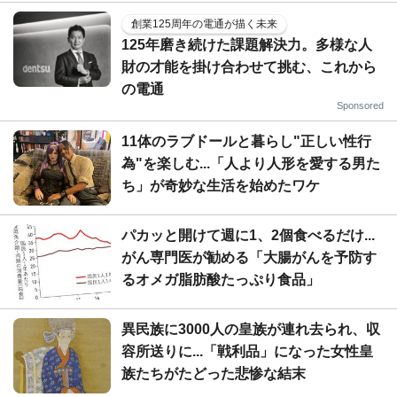
創業125周年の電通が描く未来
125年磨き続けた課題解決力。多様な人
財の才能を掛け合わせて挑む、これから
の電通
Sponsored
11体のラブドールと暮らし"正しい性行
為"を楽しむ...「人より人形を愛する男た
ち」が奇妙な生活を始めたワケ
パカッと開けて週に1、2個食べるだけ...
がん専門医が勧める「大腸がんを予防す
るオメガ脂肪酸たっぷり食品」
異民族に3000人の皇族が連れ去られ、収
容所送りに...「戦利品」になった女性皇
族たちがたどった悲惨な結末