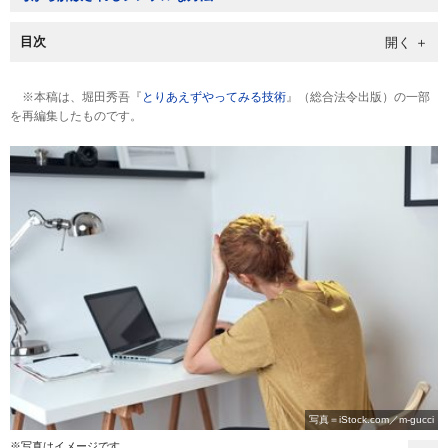
目次
※本稿は、堀田秀吾『
とりあえずやってみる技術
』（総合法令出版）の一部
を再編集したものです。
写真＝iStock.com／m-gucci
※写真はイメージです