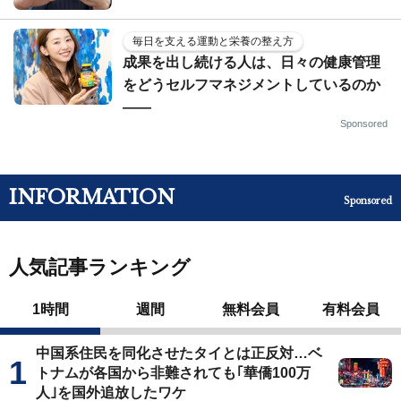
毎日を支える運動と栄養の整え方
成果を出し続ける人は、日々の健康管理
をどうセルフマネジメントしているのか
——
Sponsored
INFORMATION
Sponsored
人気記事ランキング
1時間
週間
無料会員
有料会員
中国系住民を同化させたタイとは正反対…ベ
トナムが各国から非難されても｢華僑100万
人｣を国外追放したワケ