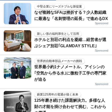
中堅企業にリーズナブルな新提案
なぜ複雑なSFAは挫折する？少人数組織
に最適な「名刺管理の延長」で進めるDX
Sponsored
新しい形の福利厚生として活用
ホテルと別荘の利点を凝縮…経営者が選
ぶシェア別荘｢GLAMDAY STYLE｣
Sponsored
世界的自動車部品メーカーの挑戦
世界最小約1ナノメートル、アイシンの
｢空気から作る水｣に微粒子工学の専門家
が迫る
Sponsored
創業125周年の電通が描く未来
125年磨き続けた課題解決力。多様な人
財の才能を掛け合わせて挑む、これから