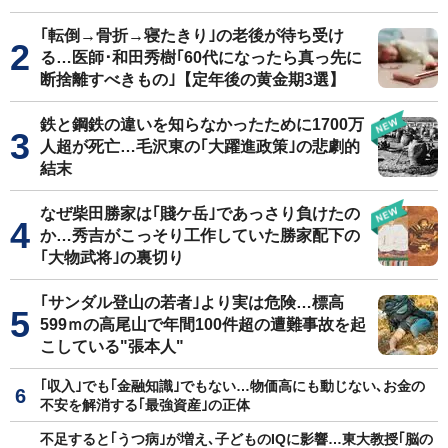
｢転倒→骨折→寝たきり｣の老後が待ち受け
る…医師･和田秀樹｢60代になったら真っ先に
断捨離すべきもの｣【定年後の黄金期3選】
鉄と鋼鉄の違いを知らなかったために1700万
人超が死亡…毛沢東の｢大躍進政策｣の悲劇的
結末
なぜ柴田勝家は｢賤ケ岳｣であっさり負けたの
か…秀吉がこっそり工作していた勝家配下の
｢大物武将｣の裏切り
｢サンダル登山の若者｣より実は危険…標高
599ｍの高尾山で年間100件超の遭難事故を起
こしている"張本人"
｢収入｣でも｢金融知識｣でもない…物価高にも動じない､お金の
不安を解消する｢最強資産｣の正体
不足すると｢うつ病｣が増え､子どものIQに影響…東大教授｢脳の