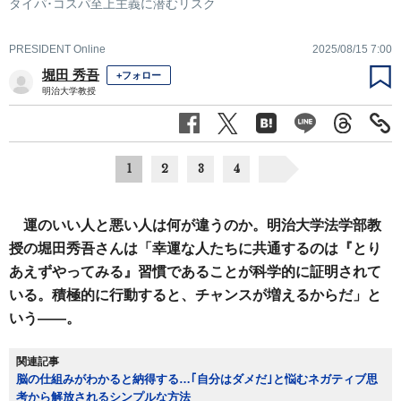
タイパ･コスパ至上主義に潜むリスク
PRESIDENT Online
2025/08/15 7:00
堀田 秀吾
+フォロー
明治大学教授
1
2
3
4
運のいい人と悪い人は何が違うのか。明治大学法学部教
授の堀田秀吾さんは「幸運な人たちに共通するのは『とり
あえずやってみる』習慣であることが科学的に証明されて
いる。積極的に行動すると、チャンスが増えるからだ」と
いう――。
関連記事
脳の仕組みがわかると納得する…｢自分はダメだ｣と悩むネガティブ思
考から解放されるシンプルな方法