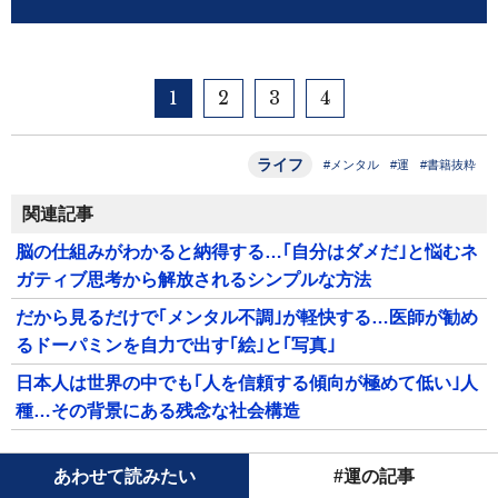
1
2
3
4
ライフ
#メンタル
#運
#書籍抜粋
関連記事
脳の仕組みがわかると納得する…｢自分はダメだ｣と悩むネ
ガティブ思考から解放されるシンプルな方法
だから見るだけで｢メンタル不調｣が軽快する…医師が勧め
るドーパミンを自力で出す｢絵｣と｢写真｣
日本人は世界の中でも｢人を信頼する傾向が極めて低い｣人
種…その背景にある残念な社会構造
あわせて読みたい
#運の記事