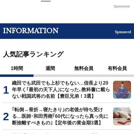
——
Sponsored
INFORMATION
Sponsored
人気記事ランキング
1時間
週間
無料会員
有料会員
織田でも武田でも上杉でもない…信長より20
年早く｢最初の天下人｣になった､教科書に載ら
ない戦国武将の名前【豊臣兄弟！3選】
｢転倒→骨折→寝たきり｣の老後が待ち受け
る…医師･和田秀樹｢60代になったら真っ先に
断捨離すべきもの｣【定年後の黄金期3選】