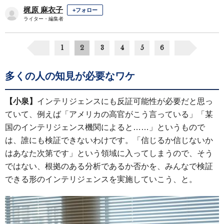
梶原 麻衣子
+フォロー
ライター・編集者
1
2
3
4
5
6
多くの人の知見が必要なワケ
【小泉】
インテリジェンスにも反証可能性が必要だと思っ
ていて、例えば「アメリカの高官がこう言っている」「某
国のインテリジェンス機関によると……」というもので
は、誰にも検証できないわけです。「信じるか信じないか
はあなた次第です」という領域に入ってしまうので、そう
ではない、根拠のある分析であるか否かを、みんなで検証
できる形のインテリジェンスを実施していこう、と。