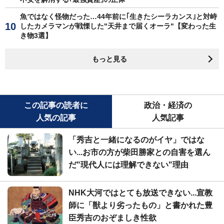
魚ではなく怪物だった…44年前に｢生きたシーラカンス｣と対峙
したカメラマンが戦慄した"天井まで届くオーラ"【変わった生
き物3選】
もっと見る
この記事の読者に
政治・経済の
人気の記事
人気記事
「秀吉と一緒になるのがイヤ」ではな
い...お市の方が柴田勝家との自害を選ん
だ"現代人には理解できない"理由
NHK大河ではとても放送できない...宣教
師に「獣より劣ったもの」と書かれた豊
臣秀吉のおぞましき性欲