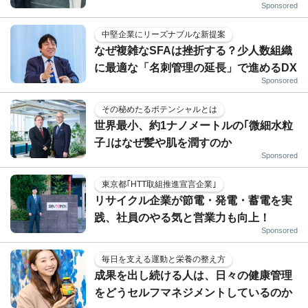
Sponsored
中堅企業にリーズナブルな新提案
なぜ複雑なSFAは挫折する？少人数組織
に最適な「名刺管理の延長」で進めるDX
Sponsored
その秘めたるポテンシャルとは
世界最小、約1ナノメートルの｢微細水粒
子｣はなぜ髪や肌を潤すのか
Sponsored
東京都｢HTT取組推進宣言企業｣
リサイクル企業が節電・発電・蓄電を実
践、社員のやる気と営業力も向上！
Sponsored
毎日を支える運動と栄養の整え方
成果を出し続ける人は、日々の健康管理
をどうセルフマネジメントしているのか