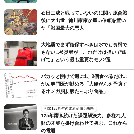
石田三成と戦っていないのに関ヶ原合戦
後に大出世...徳川家康が厚い信頼を置い
た「戦国最大の悪人」
大地震でまず確保すべきは水でも食料で
もない...被災者が「これだけは担いで逃
げて」という最も重要なモノ2選
パカッと開けて週に1、2個食べるだけ...
がん専門医が勧める「大腸がんを予防す
るオメガ脂肪酸たっぷり食品」
創業125周年の電通が描く未来
125年磨き続けた課題解決力。多様な人
財の才能を掛け合わせて挑む、これから
の電通