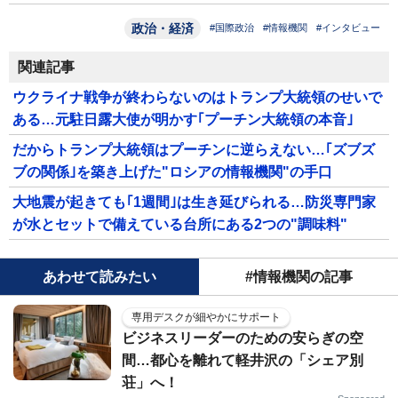
政治・経済
#国際政治
#情報機関
#インタビュー
関連記事
ウクライナ戦争が終わらないのはトランプ大統領のせいで
ある…元駐日露大使が明かす｢プーチン大統領の本音｣
だからトランプ大統領はプーチンに逆らえない…｢ズブズ
ブの関係｣を築き上げた"ロシアの情報機関"の手口
大地震が起きても｢1週間｣は生き延びられる…防災専門家
が水とセットで備えている台所にある2つの"調味料"
あわせて読みたい
#情報機関の記事
専用デスクが細やかにサポート
ビジネスリーダーのための安らぎの空
間…都心を離れて軽井沢の「シェア別
荘」へ！