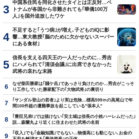
中国系住民を同化させたタイとは正反対…ベ
トナムが各国から非難されても｢華僑100万
人｣を国外追放したワケ
不足すると｢うつ病｣が増え､子どものIQに影
響…東大教授｢脳のために欠かせないスーパー
にある食材｣
信長を支える四天王の一人だったのに…秀吉
にハメられて｢清須会議｣に出席できなかった
武将の哀れな末路
なぜ柴田勝家は｢賤ケ岳｣であっさり負けたのか…秀吉がこっそ
り工作していた勝家配下の｢大物武将｣の裏切り
｢サンダル登山の若者｣より実は危険…標高599ｍの高尾山で年
間100件超の遭難事故を起こしている"張本人"
｢豊臣兄弟!｣では描けない｢安土城は信長の小姓ハーレムだった｣
説…森蘭丸より近くに住まわせた武将の名前
｢収入｣でも｢金融知識｣でもない…物価高にも動じない､お金の
不安を解消する｢最強資産｣の正体