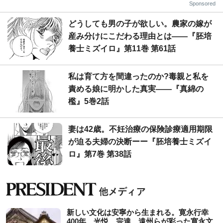
Sponsored
どうしても男の子が欲しい。農家の嫁が
産み分けにこだわる理由とは――『胚培
養士ミズイロ』第11巻 第61話
私は育て方を間違ったのか?毒親と私を
責める娘に明かした真実――『真綿の
檻』5巻2話
妻は42歳。不妊治療の保険診療適用期限
が迫る夫婦の決断ーー『胚培養士ミズイ
ロ』第7巻 第38話
新しい文化は安寧から生まれる。寛永行幸
400年、光悦、宗達、遠州らが彩った寛永文