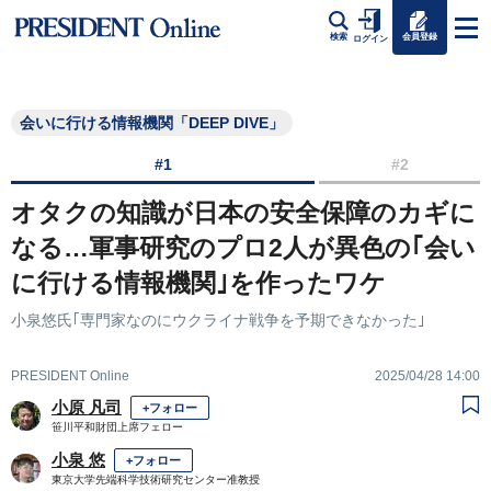
会員登録
検索
ログイン
会いに行ける情報機関「DEEP DIVE」
#1
#2
オタクの知識が日本の安全保障のカギに
なる…軍事研究のプロ2人が異色の｢会い
に行ける情報機関｣を作ったワケ
小泉悠氏｢専門家なのにウクライナ戦争を予期できなかった｣
PRESIDENT Online
2025/04/28 14:00
小原 凡司
+フォロー
笹川平和財団上席フェロー
小泉 悠
+フォロー
東京大学先端科学技術研究センター准教授