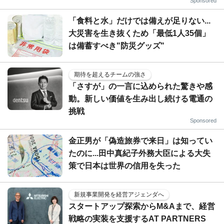
Sponsored
「食料と水」だけでは備えが足りない...
大災害を生き抜くため「最低1人35個」
は備蓄すべき"防災グッズ"
期待を超えるチームの強さ
「さすが」の一言に込められた驚きや感
動。新しい価値を生み出し続ける電通の
挑戦
Sponsored
金正男が「偽造旅券で来日」は知ってい
たのに...田中真紀子外務大臣による大失
策で日本は世界の信用を失った
新規事業開発を経営アジェンダへ
スタートアップ探索からM&Aまで、経営
戦略の実装を支援するAT PARTNERS