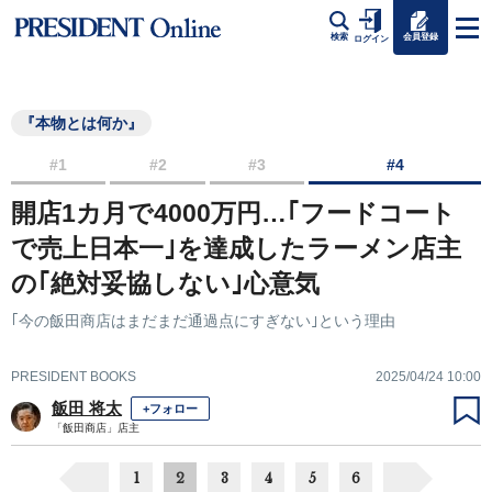
会員登録
検索
ログイン
『本物とは何か』
#1
#2
#3
#4
開店1カ月で4000万円…｢フードコート
で売上日本一｣を達成したラーメン店主
の｢絶対妥協しない｣心意気
｢今の飯田商店はまだまだ通過点にすぎない｣という理由
PRESIDENT BOOKS
2025/04/24 10:00
飯田 将太
+フォロー
「飯田商店」店主
1
2
3
4
5
6