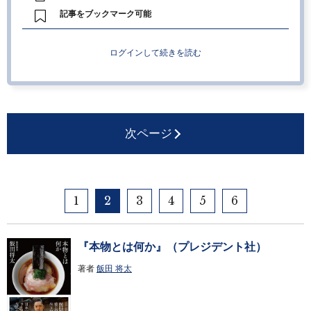
記事をブックマーク可能
ログインして続きを読む
次ページ
1
2
3
4
5
6
『本物とは何か』（プレジデント社）
著者
飯田 将太