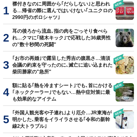
襟付きなのに周囲から｢だらしない｣と思われ
る…帰省の際に選んではいけない｢ユニクロの
2990円のポロシャツ｣
耳の後ろから流血､指の肉をごっそり食べら
れ…クマに｢猪木キック｣で応戦した36歳男性
の"数十秒間の死闘"
｢お市の再婚｣で露呈した秀吉の腹黒さ…清須
会議の約束を守ったのに､滅亡に追い込まれた
柴田勝家の"急所"
額に貼る｢熱を冷ますシート｣でも､首にかける
｢ネッククーラー｣でもない…熱中症対策に最
も効果的なアイテム
｢外国人観光客や子連れ｣より厄介…JR東海が
明かした､乗客をイライラさせる｢令和の新幹
線2大トラブル｣