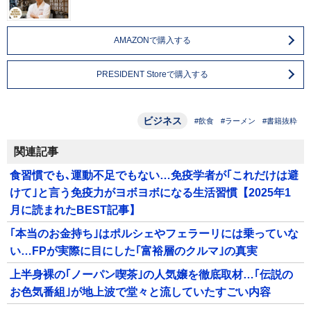
AMAZONで購入する
PRESIDENT Storeで購入する
ビジネス
#飲食
#ラーメン
#書籍抜粋
関連記事
食習慣でも､運動不足でもない…免疫学者が｢これだけは避
けて｣と言う免疫力がヨボヨボになる生活習慣【2025年1
月に読まれたBEST記事】
｢本当のお金持ち｣はポルシェやフェラーリには乗っていな
い…FPが実際に目にした｢富裕層のクルマ｣の真実
上半身裸の｢ノーパン喫茶｣の人気嬢を徹底取材…｢伝説の
お色気番組｣が地上波で堂々と流していたすごい内容