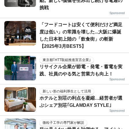
動。新しい価値を生み出し続ける電通の
挑戦
Sponsored
「フードコートは安くて便利だけど満足
度は低い」の常識を壊した...大阪に爆誕
した日本初上陸の「飲食街」の斬新
【2025年3月BEST5】
東京都｢HTT取組推進宣言企業｣
リサイクル企業が節電・発電・蓄電を実
践、社員のやる気と営業力も向上！
Sponsored
新しい形の福利厚生として活用
ホテルと別荘の利点を凝縮…経営者が選
ぶシェア別荘｢GLAMDAY STYLE｣
Sponsored
微粒子工学の専門家が解説