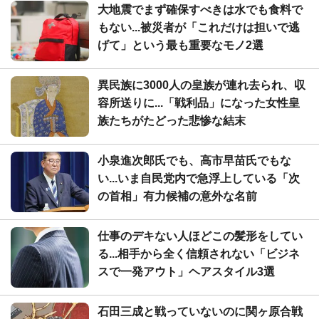
大地震でまず確保すべきは水でも食料で
もない...被災者が「これだけは担いで逃
げて」という最も重要なモノ2選
異民族に3000人の皇族が連れ去られ、収
容所送りに...「戦利品」になった女性皇
族たちがたどった悲惨な結末
小泉進次郎氏でも、高市早苗氏でもな
い...いま自民党内で急浮上している「次
の首相」有力候補の意外な名前
仕事のデキない人ほどこの髪形をしてい
る...相手から全く信頼されない「ビジネ
スで一発アウト」ヘアスタイル3選
石田三成と戦っていないのに関ヶ原合戦