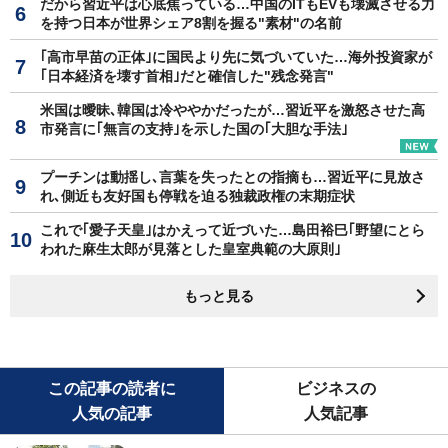
だから習近平は心底焦っている…中国のITもEVも壊滅させる力
を持つ日本が世界シェア8割を握る"素材"の名前
｢高市早苗の正体｣に国民より先に気づいていた…海外投資家が
｢日本経済を壊す首相｣だと確信した"残念発言"
米国は曖昧､韓国は冷ややかだったが…習近平を激怒させた高
市発言に｢無言の支持｣を示した国の｢大胆な手法｣
プーチンは動揺し､言葉を失ったとの指摘も…習近平に見放さ
れ､側近も友好国も停戦を迫る独裁政権の末期症状
これで｢愛子天皇｣はかえって近づいた…島田裕巳｢野望にとら
われた麻生太郎が見落とした皇室典範の大原則｣
もっと見る
この記事の読者に
ビジネスの
人気の記事
人気記事