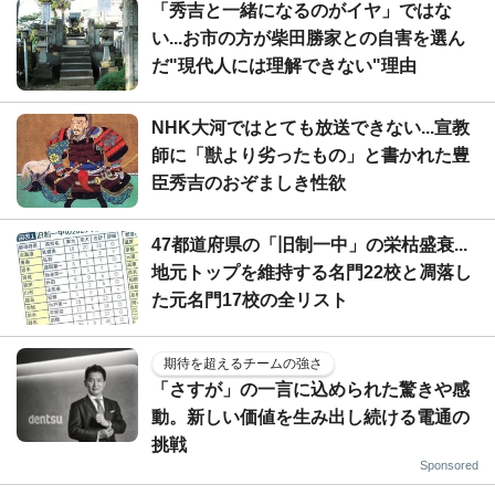
「秀吉と一緒になるのがイヤ」ではな
い...お市の方が柴田勝家との自害を選ん
だ"現代人には理解できない"理由
NHK大河ではとても放送できない...宣教
師に「獣より劣ったもの」と書かれた豊
臣秀吉のおぞましき性欲
47都道府県の「旧制一中」の栄枯盛衰...
地元トップを維持する名門22校と凋落し
た元名門17校の全リスト
期待を超えるチームの強さ
「さすが」の一言に込められた驚きや感
動。新しい価値を生み出し続ける電通の
挑戦
Sponsored