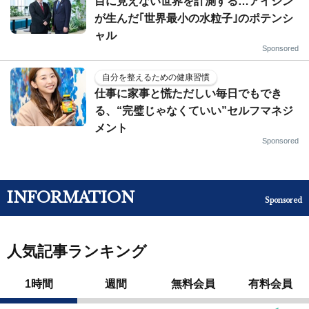
目に見えない世界を計測する…アイシン
が生んだ｢世界最小の水粒子｣のポテンシ
ャル
Sponsored
自分を整えるための健康習慣
仕事に家事と慌ただしい毎日でもでき
る、“完璧じゃなくていい”セルフマネジ
メント
Sponsored
INFORMATION
Sponsored
人気記事ランキング
1時間
週間
無料会員
有料会員