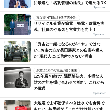
に最適な「名刺管理の延長」で進めるDX
Sponsored
東京都｢HTT取組推進宣言企業｣
リサイクル企業が節電・発電・蓄電を実
践、社員のやる気と営業力も向上！
Sponsored
「秀吉と一緒になるのがイヤ」ではな
い...お市の方が柴田勝家との自害を選ん
だ"現代人には理解できない"理由
創業125周年の電通が描く未来
125年磨き続けた課題解決力。多様な人
財の才能を掛け合わせて挑む、これから
の電通
Sponsored
大地震でまず確保すべきは水でも食料で
もない...被災者が「これだけは担いで逃