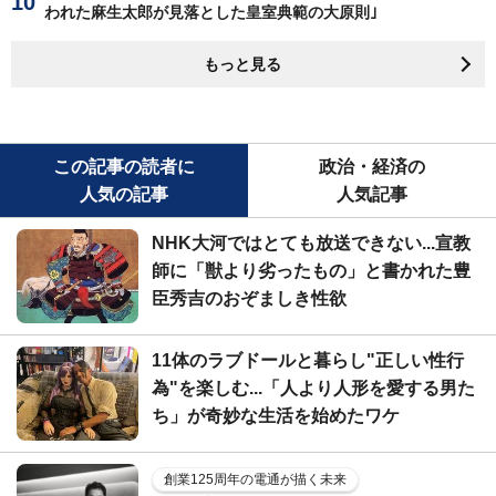
われた麻生太郎が見落とした皇室典範の大原則｣
もっと見る
この記事の読者に
政治・経済の
人気の記事
人気記事
NHK大河ではとても放送できない...宣教
師に「獣より劣ったもの」と書かれた豊
臣秀吉のおぞましき性欲
11体のラブドールと暮らし"正しい性行
為"を楽しむ...「人より人形を愛する男た
ち」が奇妙な生活を始めたワケ
創業125周年の電通が描く未来