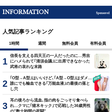
INFORMATION
Sponsored
人気記事ランキング
1時間
週間
無料会員
有料会員
信長を支える四天王の一人だったのに…秀吉
にハメられて｢清須会議｣に出席できなかった
武将の哀れな末路
｢O型→A型｣はいいけど､｢A型→O型｣はダメ…
誰にでも輸血できる｢万能血液｣の最後の落と
し穴
耳の後ろから流血､指の肉をごっそり食べら
れ…クマに｢猪木キック｣で応戦した36歳男性
の"数十秒間の死闘"