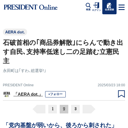
会員登録
検索
ログイン
AERA dot.
石破首相の｢商品券解散｣にらんで動き出
す自民､支持率低迷し二の足踏む立憲民
主
永田町は｢すわ､総選挙!｣
PRESIDENT Online
2025/03/23 18:00
「AERA dot.」
+フォロー
1
2
3
「党内基盤が弱いから、後ろから刺された」