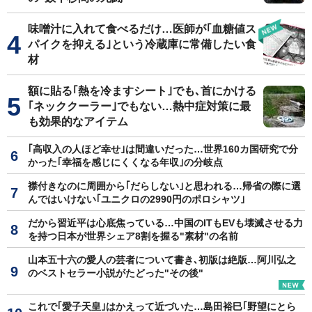
味噌汁に入れて食べるだけ…医師が｢血糖値ス
パイクを抑える｣という冷蔵庫に常備したい食
材
額に貼る｢熱を冷ますシート｣でも､首にかける
｢ネッククーラー｣でもない…熱中症対策に最
も効果的なアイテム
｢高収入の人ほど幸せ｣は間違いだった…世界160カ国研究で分
かった｢幸福を感じにくくなる年収｣の分岐点
襟付きなのに周囲から｢だらしない｣と思われる…帰省の際に選
んではいけない｢ユニクロの2990円のポロシャツ｣
だから習近平は心底焦っている…中国のITもEVも壊滅させる力
を持つ日本が世界シェア8割を握る"素材"の名前
山本五十六の愛人の芸者について書き､初版は絶版…阿川弘之
のベストセラー小説がたどった"その後"
これで｢愛子天皇｣はかえって近づいた…島田裕巳｢野望にとら