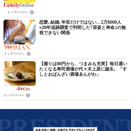
トップページへ
恋愛､結婚､年収だけではない…1万6000人
×28年追跡調査で判明した｢容姿と寿命｣の無
視できない関係
トップページへ
【握りは88円から、つまみも充実】毎日通い
たくなる寿司酒場が代々木上原に誕生。「す
しとおばんざい酒場ゑんがわ」
トップページへ