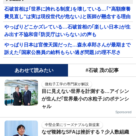
石破首相は｢世界に誇れる制度｣を壊している…｢"高額療養
費見直し"は実は現役世代が危ない｣と医師が懸念する理由
やっぱりどこかズレている…石破首相の｢楽しい日本｣が生
み出す不協和音｢防災庁はいらない｣の声も
やっぱり日本は官僚天国だった…森永卓郎さんが最期まで
訴えた｢国家公務員の給料もらい過ぎ問題｣の理不尽さ
あわせて読みたい
#石破 茂の記事
微粒子工学の専門家が解説
目に見えない世界を計測する…アイシン
が生んだ｢世界最小の水粒子｣のポテンシ
ャル
Sponsored
中堅企業にリーズナブルな新提案
なぜ複雑なSFAは挫折する？少人数組織