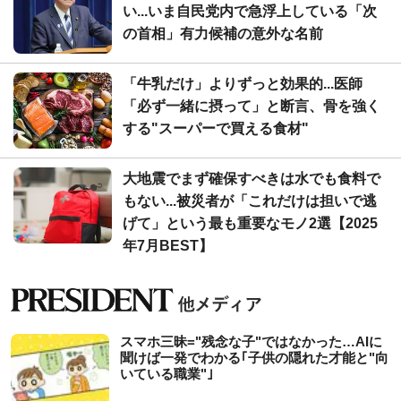
い...いま自民党内で急浮上している「次
の首相」有力候補の意外な名前
「牛乳だけ」よりずっと効果的...医師
「必ず一緒に摂って」と断言、骨を強く
する"スーパーで買える食材"
大地震でまず確保すべきは水でも食料で
もない...被災者が「これだけは担いで逃
げて」という最も重要なモノ2選【2025
年7月BEST】
スマホ三昧="残念な子"ではなかった…AIに
聞けば一発でわかる｢子供の隠れた才能と"向
いている職業"｣