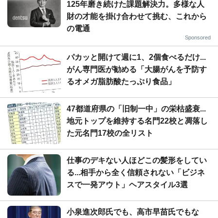
125年磨き続けた課題解決力。多様な人
財の才能を掛け合わせて挑む、これから
の電通
Sponsored
パカッと開けて週に1、2個食べるだけ...
がん専門医が勧める「大腸がんを予防す
るオメガ脂肪酸たっぷり食品」
47都道府県の「旧制一中」の栄枯盛衰...
地元トップを維持する名門22校と凋落し
た元名門17校の全リスト
仕事のデキない人ほどこの髪形をしてい
る...相手から全く信頼されない「ビジネ
スで一発アウト」ヘアスタイル3選
小泉進次郎氏でも、高市早苗氏でもな