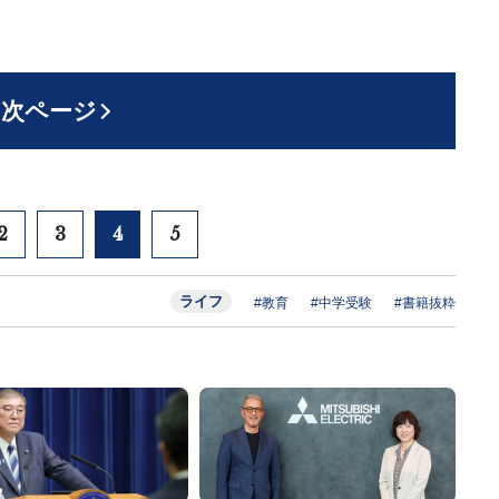
次ページ
2
3
4
5
ライフ
#教育
#中学受験
#書籍抜粋