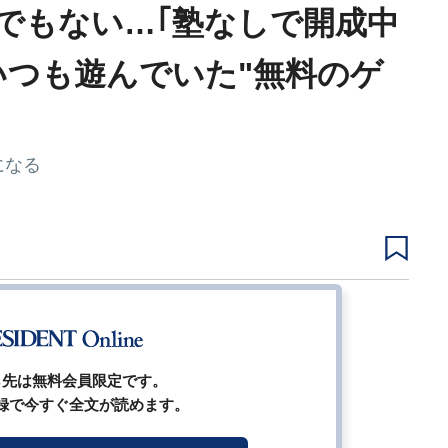
でもない…｢塾なしで開成中
いつも遊んでいた"無料のゲ
になる
2
3
4
5
次ページ
ら先は無料会員限定です。
録で今すぐ全文が読めます。