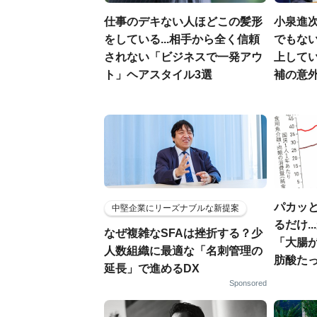
仕事のデキない人ほどこの髪形
小泉進
をしている...相手から全く信頼
でもない
されない「ビジネスで一発アウ
上して
ト」ヘアスタイル3選
補の意
パカッと
中堅企業にリーズナブルな新提案
るだけ.
なぜ複雑なSFAは挫折する？少
「大腸
人数組織に最適な「名刺管理の
肪酸た
延長」で進めるDX
Sponsored