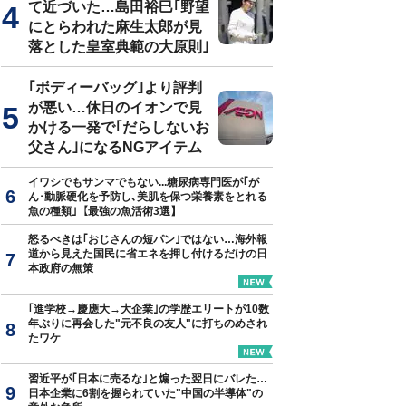
て近づいた…島田裕巳｢野望
にとらわれた麻生太郎が見
落とした皇室典範の大原則｣
｢ボディーバッグ｣より評判
が悪い…休日のイオンで見
かける一発で｢だらしないお
父さん｣になるNGアイテム
イワシでもサンマでもない...糖尿病専門医が｢が
ん･動脈硬化を予防し､美肌を保つ栄養素をとれる
魚の種類｣【最強の魚活術3選】
怒るべきは｢おじさんの短パン｣ではない…海外報
道から見えた国民に省エネを押し付けるだけの日
本政府の無策
｢進学校→慶應大→大企業｣の学歴エリートが10数
年ぶりに再会した"元不良の友人"に打ちのめされ
たワケ
習近平が｢日本に売るな｣と煽った翌日にバレた…
日本企業に6割を握られていた"中国の半導体"の