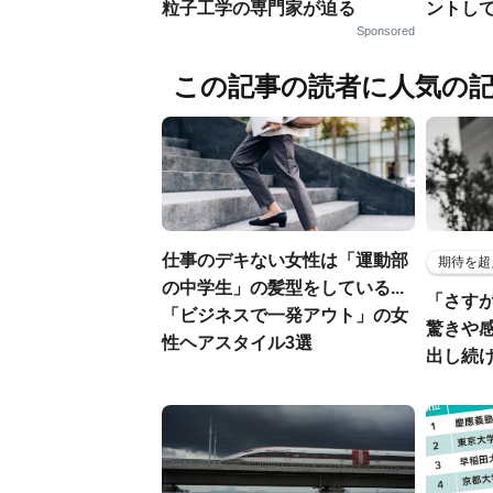
粒子工学の専門家が迫る
ントし
Sponsored
この記事の読者に人気の
仕事のデキない女性は「運動部
期待を超
の中学生」の髪型をしている...
「さす
「ビジネスで一発アウト」の女
驚きや
性ヘアスタイル3選
出し続