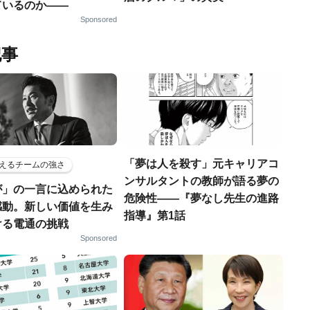
ているのか——
Sponsored
記事
「夢は人を殺す」元キャリアコ
えるチームの強さ
ンサルタントの教師が語る夢の
が」の一言に込められた
危険性――『夢なし先生の進路
感動。新しい価値を生み
指導』第1話
ける電通の挑戦
Sponsored