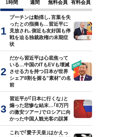
1時間
週間
無料会員
有料会員
プーチンは動揺し､言葉を失
ったとの指摘も…習近平に
見放され､側近も友好国も停
戦を迫る独裁政権の末期症
状
だから習近平は心底焦って
いる…中国のITもEVも壊滅
させる力を持つ日本が世界
シェア8割を握る"素材"の名
前
習近平が｢日本に行くな｣と
煽った悲惨な結末…｢8万円
の激安ツアー｣でロシアに向
かった中国人観光客の誤算
これで｢愛子天皇｣はかえっ