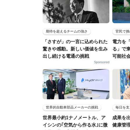
期待を超えるチームの強さ
官民で挑
「さすが」の一言に込められた
電力を
驚きや感動。新しい価値を生み
る」で
出し続ける電通の挑戦
可能社
Sponsored
世界的自動車部品メーカーの挑戦
毎日を支
世界最小約1ナノメートル、ア
成果を
イシンの｢空気から作る水｣に微
健康管