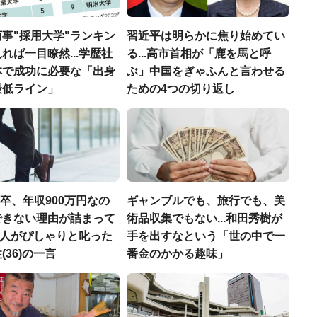
事"採用大学"ランキン
習近平は明らかに焦り始めてい
れば一目瞭然...学歴社
る...高市首相が「鹿を馬と呼
本で成功に必要な「出身
ぶ」中国をぎゃふんと言わせる
最低ライン」
ための4つの切り返し
H卒、年収900万円なの
ギャンブルでも、旅行でも、美
できない理由が詰まって
術品収集でもない...和田秀樹が
.仲人がぴしゃりと叱った
手を出すなという「世の中で一
(36)の一言
番金のかかる趣味」