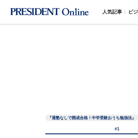
人気記事
ビジ
『通塾なしで開成合格！中学受験おうち勉強法』
#1