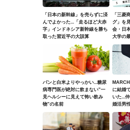
「日本の新幹線」を売らずに済
「三菱商
んでよかった...「走るほど大赤
グ」を見
字」インドネシア新幹線を勝ち
会・日
取った習近平の大誤算
大学の
パンと白米よりやっかい...糖尿
MARC
病専門医が絶対に飲まない"一
に結婚
見ヘルシーに見えて怖い飲み
いた..
物"の名前
婚活男性