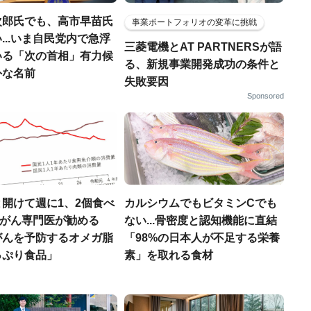
次郎氏でも、高市早苗氏
事業ポートフォリオの変革に挑戦
...いま自民党内で急浮
三菱電機とAT PARTNERSが語
いる「次の首相」有力候
る、新規事業開発成功の条件と
外な名前
失敗要因
Sponsored
開けて週に1、2個食べ
カルシウムでもビタミンCでも
..がん専門医が勧める
ない...骨密度と認知機能に直結
がんを予防するオメガ脂
「98%の日本人が不足する栄養
っぷり食品」
素」を取れる食材