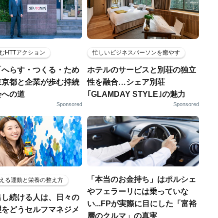
むHTTアクション
忙しいビジネスパーソンを癒やす
「へらす・つくる・ため
ホテルのサービスと別荘の独立
東京都と企業が歩む持続
性を融合…シェア別荘
会への道
｢GLAMDAY STYLE｣の魅力
Sponsored
Sponsored
「本当のお金持ち」はポルシェ
える運動と栄養の整え方
やフェラーリには乗っていな
出し続ける人は、日々の
い...FPが実際に目にした「富裕
理をどうセルフマネジメ
層のクルマ」の真実