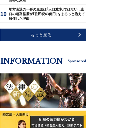
意外な急所
地方衰退の一番の原因は｢人口減少｣ではない…山
口の超富裕層が｢住民税43億円｣をまるっと抱えて
移住した理由
もっと見る
INFORMATION
Sponsored