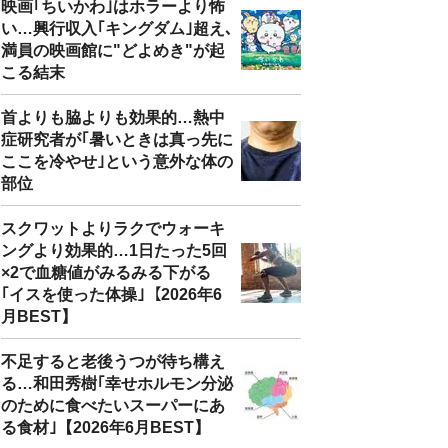
映画｢ちいかわ｣はホラーより怖
い…興行収入｢キングダム｣超え､
満員の映画館に"どよめき"が起
こる結末
首よりも脇よりも効果的…熱中
症研究者が｢暑いときは真っ先に
ここを冷やせ｣という意外な体の
部位
スクワットよりラクでウォーキ
ングより効果的…1日たった5回
×2で血糖値がみるみる下がる
｢イスを使った体操｣【2026年6
月BEST】
不足すると老後うつが待ち構え
る…和田秀樹｢幸せホルモン分泌
のために食べたいスーパーにあ
る食材｣【2026年6月BEST】