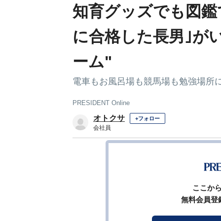
知育グッズでも図鑑
に合格した長男｣が
ーム"
電車もお風呂場も競馬場も勉強場所
PRESIDENT Online
オトクサ
+フォロー
会社員
1
前ページ
ここか
無料会員登