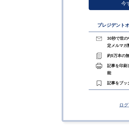
今
プレジデントオ
30秒で世
定メルマガ
約5万本の
記事を印刷
能
記事をブッ
ログ