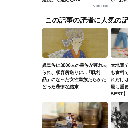
Sponsored
この記事の読者に人気の
異民族に3000人の皇族が連れ去
大地震
られ、収容所送りに...「戦利
も食料で
品」になった女性皇族たちがた
れだけ
どった悲惨な結末
最も重要
BEST】