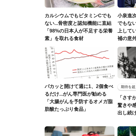
カルシウムでもビタミンCでも
小泉進
ない...骨密度と認知機能に直結
でもない
「98%の日本人が不足する栄養
上して
素」を取れる食材
補の意
パカッと開けて週に1、2個食べ
期待を超
るだけ...がん専門医が勧める
「さす
「大腸がんを予防するオメガ脂
驚きや
肪酸たっぷり食品」
出し続