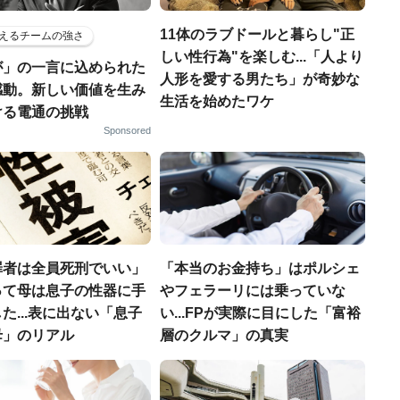
11体のラブドールと暮らし"正
えるチームの強さ
しい性行為"を楽しむ...「人より
が」の一言に込められた
人形を愛する男たち」が奇妙な
感動。新しい価値を生み
生活を始めたワケ
ける電通の挑戦
Sponsored
罪者は全員死刑でいい」
「本当のお金持ち」はポルシェ
って母は息子の性器に手
やフェラーリには乗っていな
た...表に出ない「息子
い...FPが実際に目にした「富裕
母」のリアル
層のクルマ」の真実