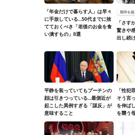
「年金だけで暮らす人」は早々
期待を超
に手放している...50代までに捨
「さす
てておくべき「老後のお金を食
驚きや
い潰すもの」8選
出し続
平静を装っていてもプーチンの
「性犯
顔は引きつっている...最側近が
そう言
起こした異例すぎる「謀反」が
を伸ばし
意味すること
を襲う