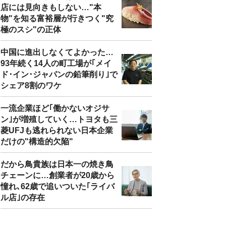
店には見向きもしない…"本
物"を知る富裕層が行きつく"究
極のスシ"の正体
中国に進出しなくてよかった…
93年続く14人の町工場が｢メイ
ド･イン･ジャパンの鉛筆削り｣で
シェア8割のワケ
一流企業ほど｢働かないオジサ
ン｣が増殖していく…トヨタも三
菱UFJも逃れられない日本企業
だけの"構造的欠陥"
だから鳥貴族は日本一の焼き鳥
チェーンに…創業者が20歳から
憧れ､62歳で追いついた｢ライバ
ル店｣の存在