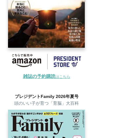
雑誌の予約購読
はこちら
プレジデントFamily 2026年夏号
頭のいい子が育つ「育脳」大百科