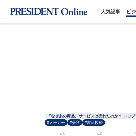
人気記事
ビジ
『なぜあの商品、サービスは売れたのか？ トッ
#メーカー
#美容
#書籍抜粋
#1
#2