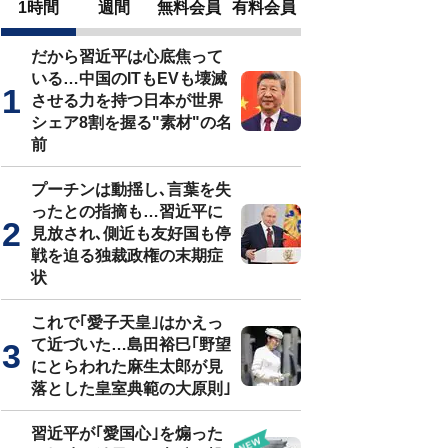
1時間
週間
無料会員
有料会員
だから習近平は心底焦って
いる…中国のITもEVも壊滅
させる力を持つ日本が世界
シェア8割を握る"素材"の名
前
プーチンは動揺し､言葉を失
ったとの指摘も…習近平に
見放され､側近も友好国も停
戦を迫る独裁政権の末期症
状
これで｢愛子天皇｣はかえっ
て近づいた…島田裕巳｢野望
にとらわれた麻生太郎が見
落とした皇室典範の大原則｣
習近平が｢愛国心｣を煽った