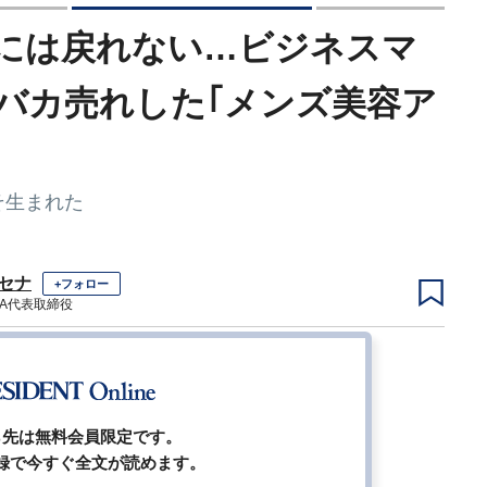
には戻れない…ビジネスマ
バカ売れした｢メンズ美容ア
そ生まれた
 セナ
+フォロー
SA代表取締役
2
3
4
5
6
次ページ
ら先は無料会員限定です。
録で今すぐ全文が読めます。