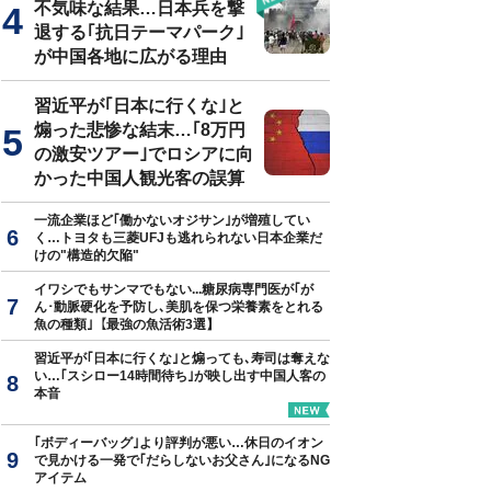
不気味な結果…日本兵を撃
退する｢抗日テーマパーク｣
が中国各地に広がる理由
習近平が｢日本に行くな｣と
煽った悲惨な結末…｢8万円
の激安ツアー｣でロシアに向
かった中国人観光客の誤算
一流企業ほど｢働かないオジサン｣が増殖してい
く…トヨタも三菱UFJも逃れられない日本企業だ
けの"構造的欠陥"
イワシでもサンマでもない...糖尿病専門医が｢が
ん･動脈硬化を予防し､美肌を保つ栄養素をとれる
魚の種類｣【最強の魚活術3選】
習近平が｢日本に行くな｣と煽っても､寿司は奪えな
い…｢スシロー14時間待ち｣が映し出す中国人客の
本音
｢ボディーバッグ｣より評判が悪い…休日のイオン
で見かける一発で｢だらしないお父さん｣になるNG
アイテム