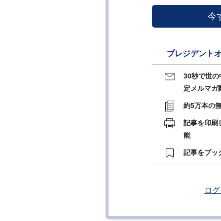
今
プレジデントオ
30秒で世
定メルマガ
約5万本の
記事を印刷
能
記事をブッ
ログ