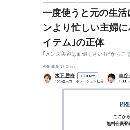
一度使うと元の生活
ンより忙しい主婦に
イテム｣の正体
｢メンズ美容は面倒くさい｣だからこ
PRESIDENT Online
木下 勝寿
車谷
+フォロー
北の達人コーポレーション社長
TELE
1
前ページ
ここか
無料会員登