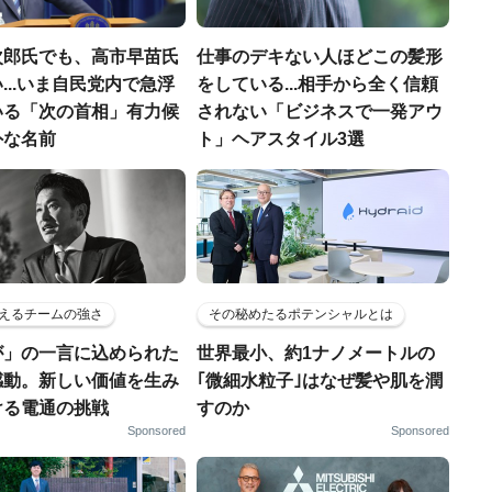
次郎氏でも、高市早苗氏
仕事のデキない人ほどこの髪形
...いま自民党内で急浮
をしている...相手から全く信頼
いる「次の首相」有力候
されない「ビジネスで一発アウ
外な名前
ト」ヘアスタイル3選
えるチームの強さ
その秘めたるポテンシャルとは
が」の一言に込められた
世界最小、約1ナノメートルの
感動。新しい価値を生み
｢微細水粒子｣はなぜ髪や肌を潤
ける電通の挑戦
すのか
Sponsored
Sponsored