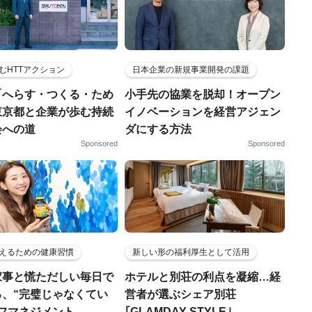
むHTTアクション
日本企業の新規事業開発の課題
「へらす・つくる・ため
小手先の協業を脱却！オープン
東京都と企業が歩む持続
イノベーションを経営アジェン
会への道
ダにする方法
Sponsored
Sponsored
えるための健康習慣
新しい形の福利厚生として活用
家事と慌ただしい毎日で
ホテルと別荘の利点を凝縮…経
る、“完璧じゃなくてい
営者が選ぶシェア別荘
ルフマネジメント
｢GLAMDAY STYLE｣