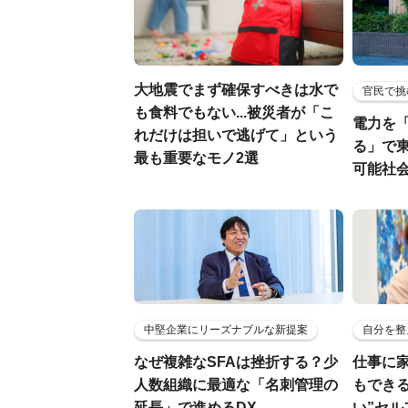
大地震でまず確保すべきは水で
官民で挑
も食料でもない...被災者が「こ
電力を
れだけは担いで逃げて」という
る」で
最も重要なモノ2選
可能社
中堅企業にリーズナブルな新提案
自分を整
なぜ複雑なSFAは挫折する？少
仕事に
人数組織に最適な「名刺管理の
もでき
延長」で進めるDX
い”セ