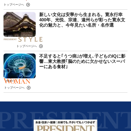
トップページへ
新しい文化は安寧から生まれる。寛永行幸
400年、光悦、宗達、遠州らが彩った寛永文
化の魅力と、今年見たい名所・名作選
トップページへ
不足すると｢うつ病｣が増え､子どものIQに影
響…東大教授｢脳のために欠かせないスーパ
ーにある食材｣
トップページへ