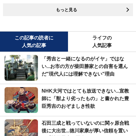
もっと見る
この記事の読者に
ライフの
人気の記事
人気記事
「秀吉と一緒になるのがイヤ」ではな
い...お市の方が柴田勝家との自害を選ん
だ"現代人には理解できない"理由
NHK大河ではとても放送できない...宣教
師に「獣より劣ったもの」と書かれた豊
臣秀吉のおぞましき性欲
石田三成と戦っていないのに関ヶ原合戦
後に大出世...徳川家康が厚い信頼を置い