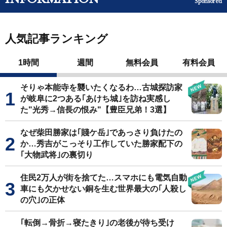
Sponsored
人気記事ランキング
1時間
週間
無料会員
有料会員
そりゃ本能寺を襲いたくなるわ…古城探訪家
が岐阜に2つある｢あけち城｣を訪ね実感し
た"光秀→信長の恨み"【豊臣兄弟！3選】
なぜ柴田勝家は｢賤ケ岳｣であっさり負けたの
か…秀吉がこっそり工作していた勝家配下の
｢大物武将｣の裏切り
住民2万人が街を捨てた…スマホにも電気自動
車にも欠かせない銅を生む世界最大の｢人殺し
の穴｣の正体
｢転倒→骨折→寝たきり｣の老後が待ち受け