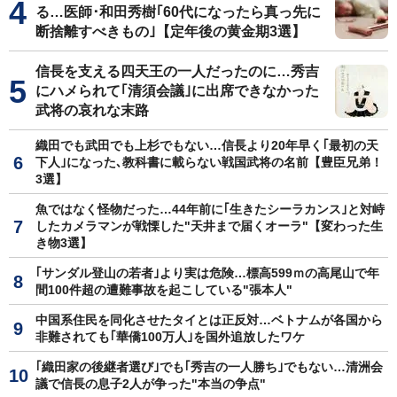
る…医師･和田秀樹｢60代になったら真っ先に
断捨離すべきもの｣【定年後の黄金期3選】
信長を支える四天王の一人だったのに…秀吉
にハメられて｢清須会議｣に出席できなかった
武将の哀れな末路
織田でも武田でも上杉でもない…信長より20年早く｢最初の天
下人｣になった､教科書に載らない戦国武将の名前【豊臣兄弟！
3選】
魚ではなく怪物だった…44年前に｢生きたシーラカンス｣と対峙
したカメラマンが戦慄した"天井まで届くオーラ"【変わった生
き物3選】
｢サンダル登山の若者｣より実は危険…標高599ｍの高尾山で年
間100件超の遭難事故を起こしている"張本人"
中国系住民を同化させたタイとは正反対…ベトナムが各国から
非難されても｢華僑100万人｣を国外追放したワケ
｢織田家の後継者選び｣でも｢秀吉の一人勝ち｣でもない…清洲会
議で信長の息子2人が争った"本当の争点"