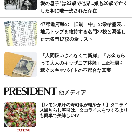
愛の息子"は33歳で他界...娘も20歳で亡く
した和に唯一残された存在
47都道府県の「旧制一中」の栄枯盛衰...
地元トップを維持する名門22校と凋落し
た元名門17校の全リスト
「人間扱いされなくて新鮮」「お金もら
って大人のキッザニア体験」...正社員も
稼ぐスキマバイトの不都合な真実
【レモン果汁の寿司飯が軽やか！】タコライ
ス風ちらし寿司は、タコライスをつくるより
も簡単で美味しい!?