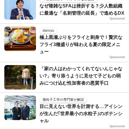
なぜ複雑なSFAは挫折する？少人数組織
に最適な「名刺管理の延長」で進めるDX
Sponsored
dancyu
極上黒瀬ぶりをフライと刺身で！贅沢な
フライ3種盛りが味わえる夏の限定メニ
ュー
Sponsored
「家の人はわかってくれてないんじゃな
い?」寄り添うように見せて子どもの弱
みにつけ込む性加害者の悪質手口
微粒子工学の専門家が解説
目に見えない世界を計測する…アイシン
が生んだ｢世界最小の水粒子｣のポテンシ
ャル
Sponsored