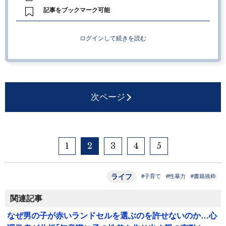
記事をブックマーク可能
ログインして続きを読む
次ページ
1
2
3
4
5
ライフ
#子育て
#性暴力
#書籍抜粋
関連記事
なぜ男の子が赤いランドセルを選ぶのを許せないのか…心