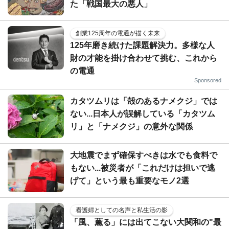
た「戦国最大の悪人」
創業125周年の電通が描く未来
125年磨き続けた課題解決力。多様な人
財の才能を掛け合わせて挑む、これから
の電通
Sponsored
カタツムリは「殻のあるナメクジ」では
ない...日本人が誤解している「カタツム
リ」と「ナメクジ」の意外な関係
大地震でまず確保すべきは水でも食料で
もない...被災者が「これだけは担いで逃
げて」という最も重要なモノ2選
看護婦としての名声と私生活の影
「風、薫る」には出てこない大関和の"最