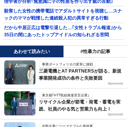
理学者が分析｢無意識に子の性差を作り出す親の言動｣
殺害した女性の携帯電話でアダルトサイトを視聴し…スナ
ックのママが戦慄した連続殺人犯の異常すぎる行動
だから中居正広は電撃引退した…｢女性トラブル報道｣から
35日の間にあったトップアイドルの知られざる苦悶
あわせて読みたい
#性暴力の記事
事業ポートフォリオの変革に挑戦
三菱電機とAT PARTNERSが語る、新規
事業開発成功の条件と失敗要因
Sponsored
東京都｢HTT取組推進宣言企業｣
リサイクル企業が節電・発電・蓄電を実
践、社員のやる気と営業力も向上！
Sponsored
中堅企業にリーズナブルな新提案