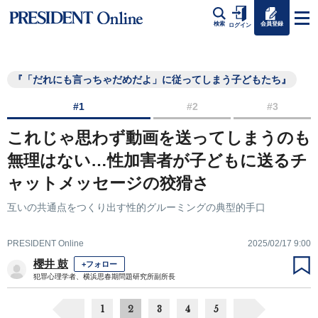
会員登録
検索
ログイン
『「だれにも言っちゃだめだよ」に従ってしまう子どもたち』
#1
#2
#3
これじゃ思わず動画を送ってしまうのも
無理はない…性加害者が子どもに送るチ
ャットメッセージの狡猾さ
互いの共通点をつくり出す性的グルーミングの典型的手口
PRESIDENT Online
2025/02/17 9:00
櫻井 鼓
+フォロー
犯罪心理学者、横浜思春期問題研究所副所長
1
2
3
4
5