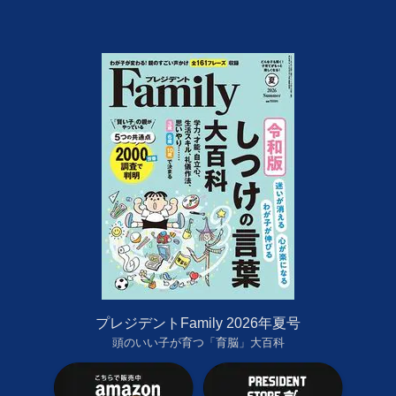
プレジデントFamily 2026年夏号
頭のいい子が育つ「育脳」大百科