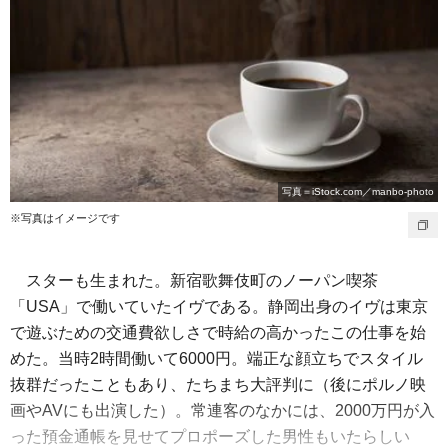
写真＝iStock.com／manbo-photo
※写真はイメージです
スターも生まれた。新宿歌舞伎町のノーパン喫茶
「USA」で働いていたイヴである。静岡出身のイヴは東京
で遊ぶための交通費欲しさで時給の高かったこの仕事を始
めた。当時2時間働いて6000円。端正な顔立ちでスタイル
抜群だったこともあり、たちまち大評判に（後にポルノ映
画やAVにも出演した）。常連客のなかには、2000万円が入
った預金通帳を見せてプロポーズした男性もいたらしい