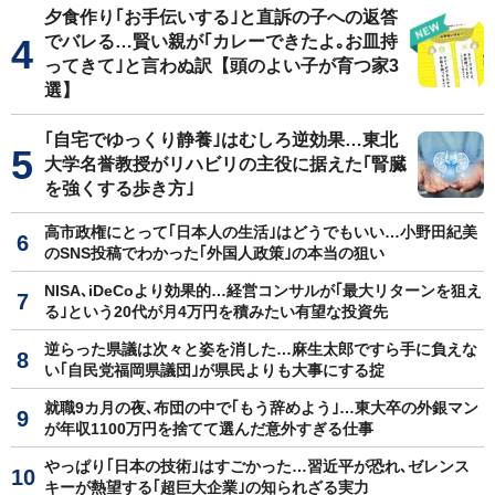
夕食作り｢お手伝いする｣と直訴の子への返答
でバレる…賢い親が｢カレーできたよ｡お皿持
ってきて｣と言わぬ訳【頭のよい子が育つ家3
選】
｢自宅でゆっくり静養｣はむしろ逆効果…東北
大学名誉教授がリハビリの主役に据えた｢腎臓
を強くする歩き方｣
高市政権にとって｢日本人の生活｣はどうでもいい…小野田紀美
のSNS投稿でわかった｢外国人政策｣の本当の狙い
NISA､iDeCoより効果的…経営コンサルが｢最大リターンを狙え
る｣という20代が月4万円を積みたい有望な投資先
逆らった県議は次々と姿を消した…麻生太郎ですら手に負えな
い｢自民党福岡県議団｣が県民よりも大事にする掟
就職9カ月の夜､布団の中で｢もう辞めよう｣…東大卒の外銀マン
が年収1100万円を捨てて選んだ意外すぎる仕事
やっぱり｢日本の技術｣はすごかった…習近平が恐れ､ゼレンス
キーが熱望する｢超巨大企業｣の知られざる実力