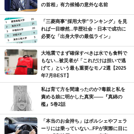
の首相」有力候補の意外な名前
「三菱商事"採用大学"ランキング」を見
れば一目瞭然...学歴社会・日本で成功に
必要な「出身大学の最低ライン」
大地震でまず確保すべきは水でも食料で
もない...被災者が「これだけは担いで逃
げて」という最も重要なモノ2選【2025
年7月BEST】
私は育て方を間違ったのか?毒親と私を
責める娘に明かした真実――『真綿の
檻』5巻2話
「本当のお金持ち」はポルシェやフェラ
ーリには乗っていない...FPが実際に目に