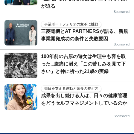
が迫る
Sponsored
事業ポートフォリオの変革に挑戦
三菱電機とAT PARTNERSが語る、新規
事業開発成功の条件と失敗要因
Sponsored
100年前の吉原の遊女は生理中も客を取
った...腹痛に耐え「この苦しみを見て下
さい」と神に祈った21歳の実録
毎日を支える運動と栄養の整え方
成果を出し続ける人は、日々の健康管理
をどうセルフマネジメントしているのか
——
Sponsored