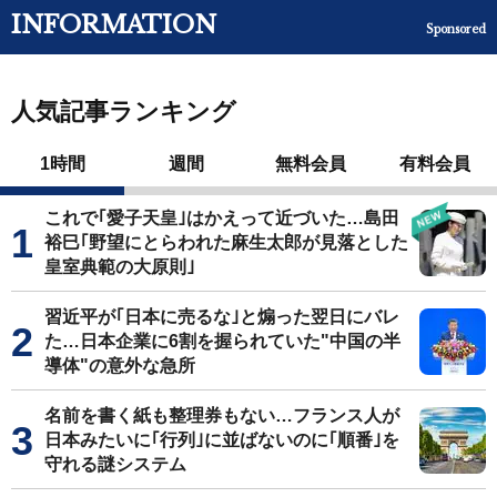
INFORMATION
Sponsored
人気記事ランキング
1時間
週間
無料会員
有料会員
これで｢愛子天皇｣はかえって近づいた…島田
裕巳｢野望にとらわれた麻生太郎が見落とした
皇室典範の大原則｣
習近平が｢日本に売るな｣と煽った翌日にバレ
た…日本企業に6割を握られていた"中国の半
導体"の意外な急所
名前を書く紙も整理券もない…フランス人が
日本みたいに｢行列｣に並ばないのに｢順番｣を
守れる謎システム