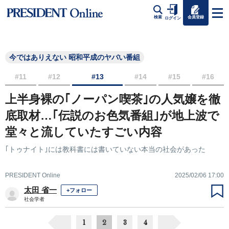
会員登録
検索
ログイン
今ではありえない 昭和平成のヤバい番組
#11
#12
#13
#14
#15
#16
上半身裸の｢ノーパン喫茶｣の人気嬢を徹
底取材…｢伝説のお色気番組｣が地上波で
堂々と流していたすごい内容
｢トゥナイト｣には教科書には書いていない本当の社会があった
PRESIDENT Online
2025/02/06 17:00
太田 省一
+フォロー
社会学者
1
2
3
4