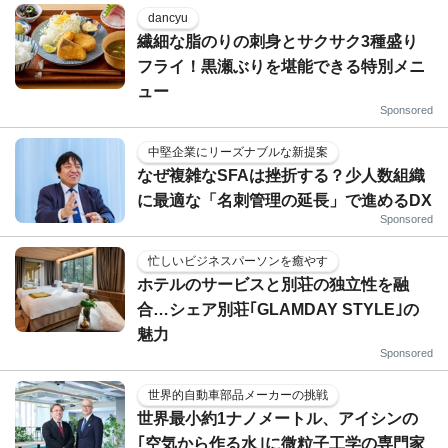
dancyu
繊細な脂のりの刺身とサクサク3種盛り
フライ！黒瀬ぶりを堪能できる特別メニ
ュー
Sponsored
中堅企業にリーズナブルな新提案
なぜ複雑なSFAは挫折する？少人数組織
に最適な「名刺管理の延長」で進めるDX
Sponsored
忙しいビジネスパーソンを癒やす
ホテルのサービスと別荘の独立性を融
合…シェア別荘｢GLAMDAY STYLE｣の
魅力
Sponsored
世界的自動車部品メーカーの挑戦
世界最小約1ナノメートル、アイシンの
｢空気から作る水｣に微粒子工学の専門家