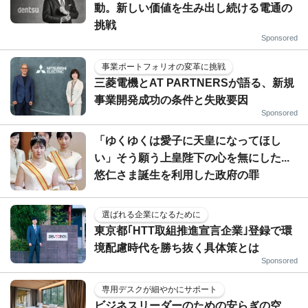
動。新しい価値を生み出し続ける電通の
挑戦
Sponsored
事業ポートフォリオの変革に挑戦
三菱電機とAT PARTNERSが語る、新規
事業開発成功の条件と失敗要因
Sponsored
「ゆくゆくは愛子に天皇になってほし
い」そう願う上皇陛下の心を無にした...
悠仁さま誕生を利用した政府の罪
選ばれる企業になるために
東京都｢HTT取組推進宣言企業｣登録で環
境配慮時代を勝ち抜く具体策とは
Sponsored
専用デスクが細やかにサポート
ビジネスリーダーのための安らぎの空