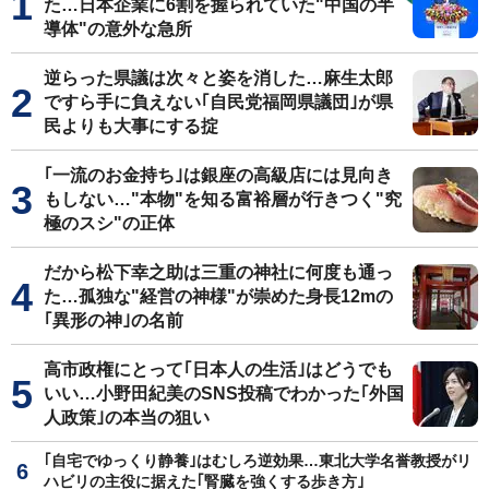
た…日本企業に6割を握られていた"中国の半
導体"の意外な急所
逆らった県議は次々と姿を消した…麻生太郎
ですら手に負えない｢自民党福岡県議団｣が県
民よりも大事にする掟
｢一流のお金持ち｣は銀座の高級店には見向き
もしない…"本物"を知る富裕層が行きつく"究
極のスシ"の正体
だから松下幸之助は三重の神社に何度も通っ
た…孤独な"経営の神様"が崇めた身長12mの
｢異形の神｣の名前
高市政権にとって｢日本人の生活｣はどうでも
いい…小野田紀美のSNS投稿でわかった｢外国
人政策｣の本当の狙い
｢自宅でゆっくり静養｣はむしろ逆効果…東北大学名誉教授がリ
ハビリの主役に据えた｢腎臓を強くする歩き方｣