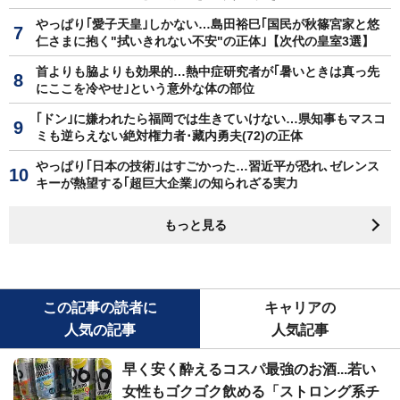
やっぱり｢愛子天皇｣しかない…島田裕巳｢国民が秋篠宮家と悠
仁さまに抱く"拭いきれない不安"の正体｣【次代の皇室3選】
首よりも脇よりも効果的…熱中症研究者が｢暑いときは真っ先
にここを冷やせ｣という意外な体の部位
｢ドン｣に嫌われたら福岡では生きていけない…県知事もマスコ
ミも逆らえない絶対権力者･藏内勇夫(72)の正体
やっぱり｢日本の技術｣はすごかった…習近平が恐れ､ゼレンス
キーが熱望する｢超巨大企業｣の知られざる実力
もっと見る
この記事の読者に
キャリアの
人気の記事
人気記事
早く安く酔えるコスパ最強のお酒...若い
女性もゴクゴク飲める「ストロング系チ