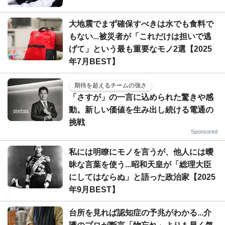
大地震でまず確保すべきは水でも食料で
もない...被災者が「これだけは担いで逃
げて」という最も重要なモノ2選【2025
年7月BEST】
期待を超えるチームの強さ
「さすが」の一言に込められた驚きや感
動。新しい価値を生み出し続ける電通の
挑戦
Sponsored
私には明瞭にモノを言うが、他人には曖
昧な言葉を使う...昭和天皇が「総理大臣
にしてはならぬ」と語った政治家【2025
年9月BEST】
台所を見れば認知症の予兆がわかる...介