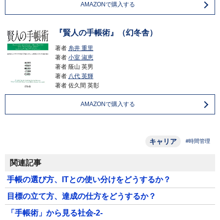
AMAZONで購入する
『賢人の手帳術』（幻冬舎）
著者
糸井 重里
著者
小室 淑恵
著者
蔭山 英男
著者
八代 英輝
著者
佐久間 英彰
AMAZONで購入する
キャリア
#時間管理
関連記事
手帳の選び方、ITとの使い分けをどうするか？
目標の立て方、達成の仕方をどうするか？
「手帳術」から見る社会-2-