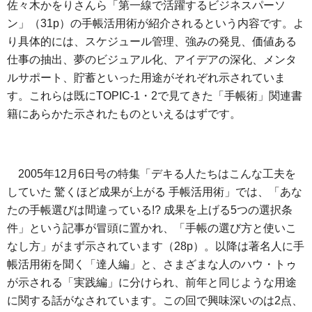
佐々木かをりさんら「第一線で活躍するビジネスパーソ
ン」（31p）の手帳活用術が紹介されるという内容です。よ
り具体的には、スケジュール管理、強みの発見、価値ある
仕事の抽出、夢のビジュアル化、アイデアの深化、メンタ
ルサポート、貯蓄といった用途がそれぞれ示されていま
す。これらは既にTOPIC-1・2で見てきた「手帳術」関連書
籍にあらかた示されたものといえるはずです。
2005年12月6日号の特集「デキる人たちはこんな工夫を
していた 驚くほど成果が上がる 手帳活用術」では、「あな
たの手帳選びは間違っている!? 成果を上げる5つの選択条
件」という記事が冒頭に置かれ、「手帳の選び方と使いこ
なし方」がまず示されています（28p）。以降は著名人に手
帳活用術を聞く「達人編」と、さまざまな人のハウ・トゥ
が示される「実践編」に分けられ、前年と同じような用途
に関する話がなされています。この回で興味深いのは2点、