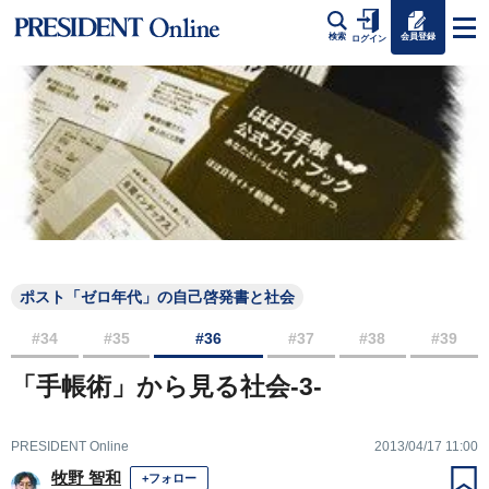
会員登録
検索
ログイン
ポスト「ゼロ年代」の自己啓発書と社会
#34
#35
#36
#37
#38
#39
「手帳術」から見る社会-3-
PRESIDENT Online
2013/04/17 11:00
牧野 智和
+フォロー