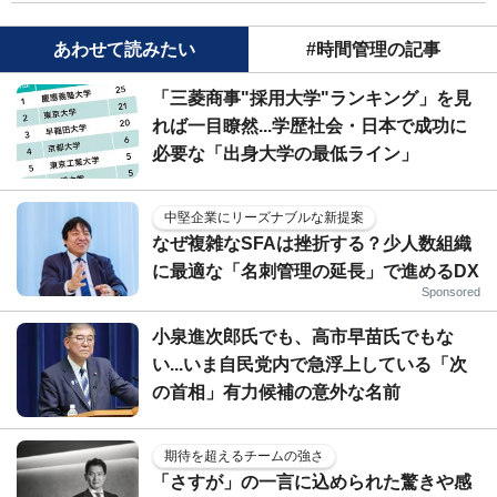
あわせて読みたい
#時間管理の記事
「三菱商事"採用大学"ランキング」を見
れば一目瞭然...学歴社会・日本で成功に
必要な「出身大学の最低ライン」
中堅企業にリーズナブルな新提案
なぜ複雑なSFAは挫折する？少人数組織
に最適な「名刺管理の延長」で進めるDX
Sponsored
小泉進次郎氏でも、高市早苗氏でもな
い...いま自民党内で急浮上している「次
の首相」有力候補の意外な名前
期待を超えるチームの強さ
「さすが」の一言に込められた驚きや感