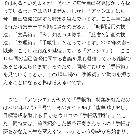
ではあるといえますが、それとて毎号自己啓発ばかりを扱
っているわけではありません。しかし『アソシエ』は毎
号、自己啓発に関する特集を組んでいます。ここ半年に組
まれた特集テーマを順にさかのぼると、「時間活用の技
法」「文具術」「今、知るべき教養」「反省と計画の技
法」「整理術」「手帳術」となっています。2002年の創刊
以来、こうした路線を継続している『アソシエ』は、ここ
10年間の自己啓発に関する言論を最も凝縮している雑誌で
あると考えられます。そのため、同誌における「手帳術」
を見ていくことが、この10年間の「手帳術」の動向を押さ
えることになると私は考えるのです。
さて、『アソシエ』が初めて「手帳術」特集を組んだの
は2004年12月7日号で、そのタイトルは「能率3割UPし、
目標達成を助ける 目からウロコの『手帳活用術』」でし
た。同特集は、前回紹介した熊谷正寿さんらへの「手帳は
夢をかなえ人生を変えるツール」というQ&Aから始まり、