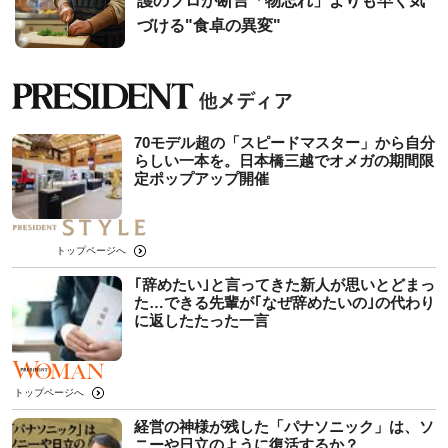
護のプロが断言「物忘れ」よりも早く気
づける"食卓の異変"
70モデル超の「スピードマスター」から自分
らしい一本を。日本橋三越でオメガの期間限
定ポップアップ開催
トップページへ
｢辞めたい｣と言ってきた新人が思いとどまっ
た…できる先輩が｢なぜ辞めたいの｣の代わり
に返したたった一言
トップページへ
経営の神様が残した「パナソニック」は、ソ
ニーや日立のように復活するか？