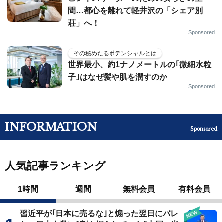
間…都心を離れて軽井沢の「シェア別
荘」へ！
Sponsored
その秘めたるポテンシャルとは
世界最小、約1ナノメートルの｢微細水粒
子｣はなぜ髪や肌を潤すのか
Sponsored
INFORMATION
Sponsored
人気記事ランキング
1時間
週間
無料会員
有料会員
習近平が｢日本に売るな｣と煽った翌日にバレ