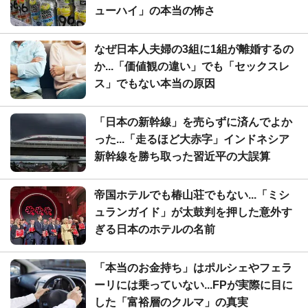
ューハイ」の本当の怖さ
なぜ日本人夫婦の3組に1組が離婚するの
か...「価値観の違い」でも「セックスレ
ス」でもない本当の原因
「日本の新幹線」を売らずに済んでよか
った...「走るほど大赤字」インドネシア
新幹線を勝ち取った習近平の大誤算
帝国ホテルでも椿山荘でもない...「ミシ
ュランガイド」が太鼓判を押した意外す
ぎる日本のホテルの名前
「本当のお金持ち」はポルシェやフェラ
ーリには乗っていない...FPが実際に目に
した「富裕層のクルマ」の真実