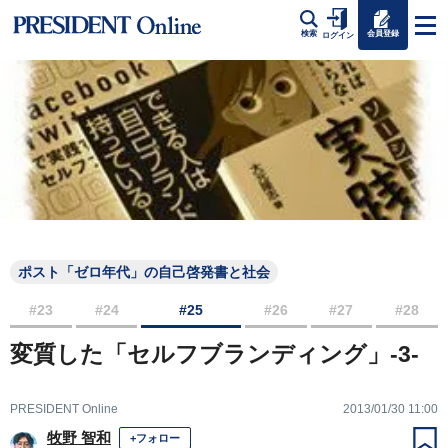
会員登録
検索
ログイン
ポスト「ゼロ年代」の自己啓発書と社会
#23
#24
#25
#26
#27
#28
変質した「セルフブランディング」-3-
PRESIDENT Online
2013/01/30 11:00
牧野 智和
+フォロー