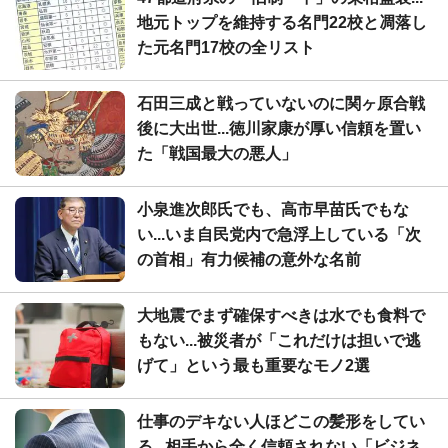
地元トップを維持する名門22校と凋落し
た元名門17校の全リスト
石田三成と戦っていないのに関ヶ原合戦
後に大出世...徳川家康が厚い信頼を置い
た「戦国最大の悪人」
小泉進次郎氏でも、高市早苗氏でもな
い...いま自民党内で急浮上している「次
の首相」有力候補の意外な名前
大地震でまず確保すべきは水でも食料で
もない...被災者が「これだけは担いで逃
げて」という最も重要なモノ2選
仕事のデキない人ほどこの髪形をしてい
る...相手から全く信頼されない「ビジネ