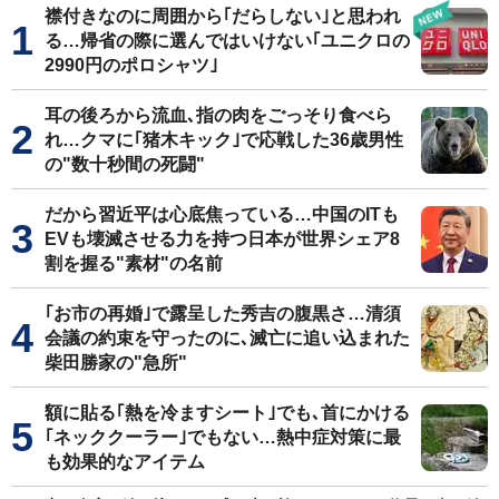
襟付きなのに周囲から｢だらしない｣と思われ
る…帰省の際に選んではいけない｢ユニクロの
2990円のポロシャツ｣
耳の後ろから流血､指の肉をごっそり食べら
れ…クマに｢猪木キック｣で応戦した36歳男性
の"数十秒間の死闘"
だから習近平は心底焦っている…中国のITも
EVも壊滅させる力を持つ日本が世界シェア8
割を握る"素材"の名前
｢お市の再婚｣で露呈した秀吉の腹黒さ…清須
会議の約束を守ったのに､滅亡に追い込まれた
柴田勝家の"急所"
額に貼る｢熱を冷ますシート｣でも､首にかける
｢ネッククーラー｣でもない…熱中症対策に最
も効果的なアイテム