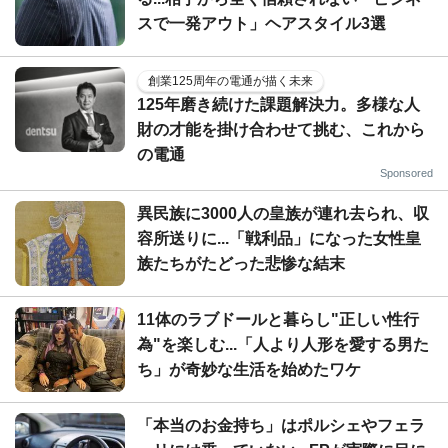
スで一発アウト」ヘアスタイル3選
創業125周年の電通が描く未来
125年磨き続けた課題解決力。多様な人
財の才能を掛け合わせて挑む、これから
の電通
Sponsored
異民族に3000人の皇族が連れ去られ、収
容所送りに...「戦利品」になった女性皇
族たちがたどった悲惨な結末
11体のラブドールと暮らし"正しい性行
為"を楽しむ...「人より人形を愛する男た
ち」が奇妙な生活を始めたワケ
「本当のお金持ち」はポルシェやフェラ