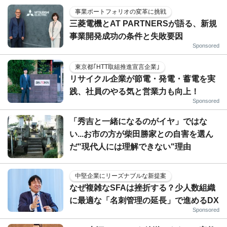
事業ポートフォリオの変革に挑戦
三菱電機とAT PARTNERSが語る、新規
事業開発成功の条件と失敗要因
Sponsored
東京都｢HTT取組推進宣言企業｣
リサイクル企業が節電・発電・蓄電を実
践、社員のやる気と営業力も向上！
Sponsored
「秀吉と一緒になるのがイヤ」ではな
い...お市の方が柴田勝家との自害を選ん
だ"現代人には理解できない"理由
中堅企業にリーズナブルな新提案
なぜ複雑なSFAは挫折する？少人数組織
に最適な「名刺管理の延長」で進めるDX
Sponsored