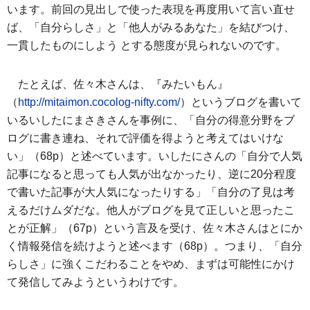
います。前回の見出しで使った表現を再度用いて言い直せ
ば、「自分らしさ」と「他人がみるあなた」を結びつけ、
一貫したものにしよう とする態度が見られないのです。
たとえば、佐々木さんは、『みたいもん』
（
http://mitaimon.cocolog-nifty.com/
）というブログを書いて
いるいしたにまさきさんを事例に、「自分の得意分野をブ
ログに書き連ね、それで評価を得ようと考えてはいけな
い」（68p）と述べています。いしたにさんの「自分で人気
記事になると思っても人気が出なかったり、逆に20分程度
で書いた記事が大人気になったりする」「自分の了見は考
えるだけムダだな。他人がブログを見て正しいと思ったこ
とが正解」（67p）という言及を受け、佐々木さんはとにか
く情報発信を続けようと述べます（68p）。つまり、「自分
らしさ」に強くこだわることをやめ、まずは可能性にかけ
て発信してみようというわけです。