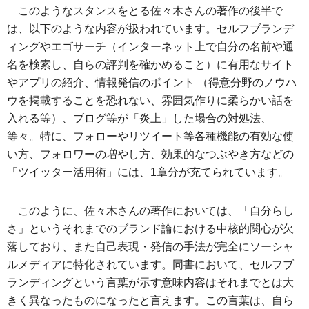
このようなスタンスをとる佐々木さんの著作の後半で
は、以下のような内容が扱われています。セルフブランデ
ィングやエゴサーチ（インターネット上で自分の名前や通
名を検索し、自らの評判を確かめること）に有用なサイト
やアプリの紹介、情報発信のポイント （得意分野のノウハ
ウを掲載することを恐れない、雰囲気作りに柔らかい話を
入れる等）、ブログ等が「炎上」した場合の対処法、
等々。特に、フォローやリツイート等各種機能の有効な使
い方、フォロワーの増やし方、効果的なつぶやき方などの
「ツイッター活用術」には、1章分が充てられています。
このように、佐々木さんの著作においては、「自分らし
さ」というそれまでのブランド論における中核的関心が欠
落しており、また自己表現・発信の手法が完全にソーシャ
ルメディアに特化されています。同書において、セルフブ
ランディングという言葉が示す意味内容はそれまでとは大
きく異なったものになったと言えます。この言葉は、自ら