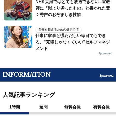
NHK大河ではとても放送できない...宣教
師に「獣より劣ったもの」と書かれた豊
臣秀吉のおぞましき性欲
自分を整えるための健康習慣
仕事に家事と慌ただしい毎日でもでき
る、“完璧じゃなくていい”セルフマネジ
メント
Sponsored
INFORMATION
Sponsored
人気記事ランキング
1時間
週間
無料会員
有料会員