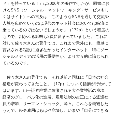
ド」を持っている！』は2006年の著作でしたが、同書にお
けるSNS（ソーシャル・ネットワーキング・サービスもし
くはサイト）への言及は「このようなSNSを通して交流や
人脈を広めていくのは現代のネット社会においては時流に
乗っているのではないでしょうか」（172p）という程度の
もので、割かれる紙幅も2頁に留まっていました。 これに
対して佐々木さんの著作では、これまで意外にも、簡単に
言及される程度に過ぎなかったインターネット、特にソー
シャルメディアの活用の重要性が、より大々的に論じられ
ているのです。
佐々木さんの著作でも、それ以前と同様に「日本の社会
構造が変わってきたこと」（17p）について指摘が行われて
はいます。山一証券廃業に象徴される大企業神話の崩壊、
経済のグローバル化の進展、雇用法制の改正による派遣社
員の増加、リーマン・ショック、等々。これらを概観した
うえで、終身雇用はもはや崩壊し、いまや「自分にできる