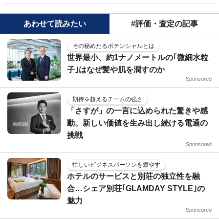
あわせて読みたい
#評価・査定の記事
その秘めたるポテンシャルとは
世界最小、約1ナノメートルの｢微細水粒
子｣はなぜ髪や肌を潤すのか
Sponsored
期待を超えるチームの強さ
「さすが」の一言に込められた驚きや感
動。新しい価値を生み出し続ける電通の
挑戦
Sponsored
忙しいビジネスパーソンを癒やす
ホテルのサービスと別荘の独立性を融
合…シェア別荘｢GLAMDAY STYLE｣の
魅力
Sponsored