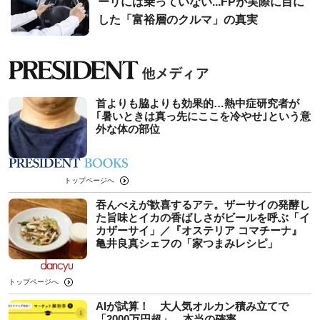
ーリには乗っていない...FPが実際に目に
した「富裕層のクルマ」の真実
首よりも脇よりも効果的…熱中症研究者が
｢暑いときは真っ先にここを冷やせ｣という意
外な体の部位
トップページへ
吞んべえが歓喜するアテ。ザーサイの発酵し
た旨味とイカの香ばしさがビールを呼ぶ「イ
カザーサイ」／『オステリア コマチーナ』
⻲井良真シェフの「家つまみレシピ」
トップページへ
AIが試算！ 大人気オルカン積み立てで
「2000万円超」、本当の確率