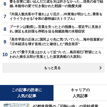
妻を自害に追い込んだ三成を夫は許さなかった…信長の命で結
婚､本能寺の変で引き裂かれた戦国一の熱愛夫婦
｢外国人観光客や子連れ｣より厄介…JR東海が明かした､乗客を
イライラさせる｢令和の新幹線2大トラブル｣
プーチンは動揺し､言葉を失ったとの指摘も…習近平に見放さ
れ､側近も友好国も停戦を迫る独裁政権の末期症状
｢高市早苗の正体｣に国民より先に気づいていた…海外投資家が
｢日本経済を壊す首相｣だと確信した"残念発言"
これで｢愛子天皇｣はかえって近づいた…島田裕巳｢野望にとら
われた麻生太郎が見落とした皇室典範の大原則｣
もっと見る
この記事の読者に
キャリアの
人気の記事
人気記事
47都道府県の「旧制一中」の栄枯盛衰...