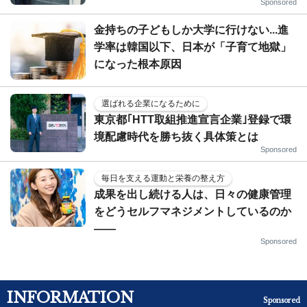
Sponsored
金持ちの子どもしか大学に行けない...進
学率は韓国以下、日本が「子育て地獄」
になった根本原因
選ばれる企業になるために
東京都｢HTT取組推進宣言企業｣登録で環
境配慮時代を勝ち抜く具体策とは
Sponsored
毎日を支える運動と栄養の整え方
成果を出し続ける人は、日々の健康管理
をどうセルフマネジメントしているのか
——
Sponsored
INFORMATION
Sponsored