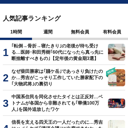
人気記事ランキング
1時間
週間
無料会員
有料会員
｢転倒→骨折→寝たきり｣の老後が待ち受け
る…医師･和田秀樹｢60代になったら真っ先に
断捨離すべきもの｣【定年後の黄金期3選】
なぜ柴田勝家は｢賤ケ岳｣であっさり負けたの
か…秀吉がこっそり工作していた勝家配下の
｢大物武将｣の裏切り
中国系住民を同化させたタイとは正反対…ベ
トナムが各国から非難されても｢華僑100万
人｣を国外追放したワケ
信長を支える四天王の一人だったのに…秀吉