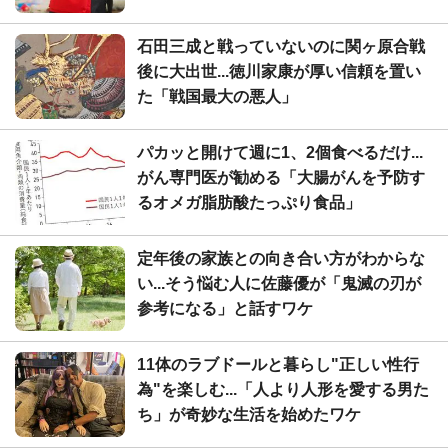
石田三成と戦っていないのに関ヶ原合戦
後に大出世...徳川家康が厚い信頼を置い
た「戦国最大の悪人」
パカッと開けて週に1、2個食べるだけ...
がん専門医が勧める「大腸がんを予防す
るオメガ脂肪酸たっぷり食品」
定年後の家族との向き合い方がわからな
い...そう悩む人に佐藤優が「鬼滅の刃が
参考になる」と話すワケ
11体のラブドールと暮らし"正しい性行
為"を楽しむ...「人より人形を愛する男た
ち」が奇妙な生活を始めたワケ