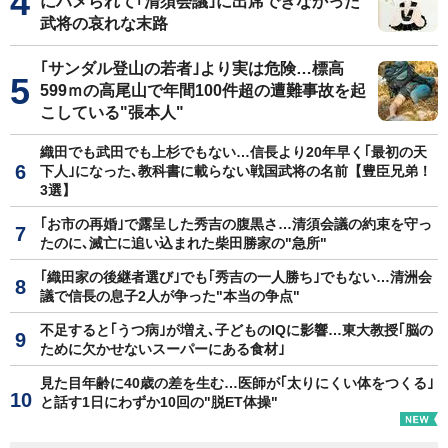
にハメられて｢清須会議｣に出席できなかった
武将の哀れな末路
｢サンダル登山の若者｣より実は危険…標高
599ｍの高尾山で年間100件超の遭難事故を起
こしている"張本人"
織田でも武田でも上杉でもない…信長より20年早く｢最初の天
下人｣になった､教科書に載らない戦国武将の名前【豊臣兄弟！
3選】
｢お市の再婚｣で露呈した秀吉の腹黒さ…清須会議の約束を守っ
たのに､滅亡に追い込まれた柴田勝家の"急所"
｢織田家の後継者選び｣でも｢秀吉の一人勝ち｣でもない…清洲会
議で信長の息子2人が争った"本当の争点"
不足すると｢うつ病｣が増え､子どものIQに影響…東大教授｢脳の
ために欠かせないスーパーにある食材｣
見た目年齢に40歳の差を生む…医師が｢太りにくい体をつくる｣
と話す1日にわずか10回の"脱ET体操"