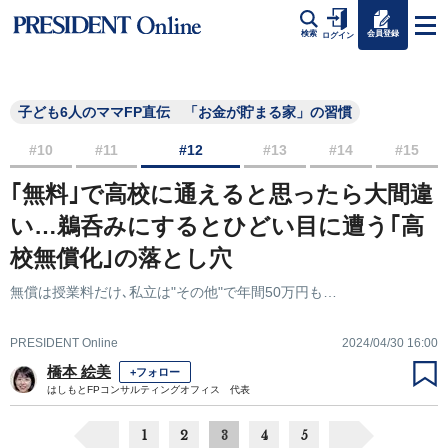
会員登録
検索
ログイン
子ども6人のママFP直伝 「お金が貯まる家」の習慣
#10
#11
#12
#13
#14
#15
｢無料｣で高校に通えると思ったら大間違
い…鵜呑みにするとひどい目に遭う｢高
校無償化｣の落とし穴
無償は授業料だけ､私立は"その他"で年間50万円も…
PRESIDENT Online
2024/04/30 16:00
橋本 絵美
+フォロー
はしもとFPコンサルティングオフィス 代表
1
2
3
4
5