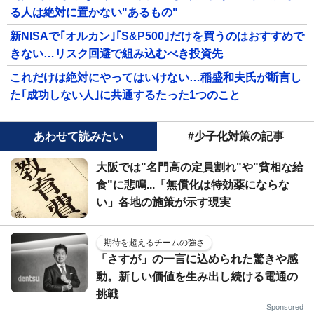
る人は絶対に置かない"あるもの"
新NISAで｢オルカン｣｢S&P500｣だけを買うのはおすすめで
きない…リスク回避で組み込むべき投資先
これだけは絶対にやってはいけない…稲盛和夫氏が断言し
た｢成功しない人｣に共通するたった1つのこと
あわせて読みたい
#少子化対策の記事
大阪では"名門高の定員割れ"や"貧相な給
食"に悲鳴...「無償化は特効薬にならな
い」各地の施策が示す現実
期待を超えるチームの強さ
「さすが」の一言に込められた驚きや感
動。新しい価値を生み出し続ける電通の
挑戦
Sponsored