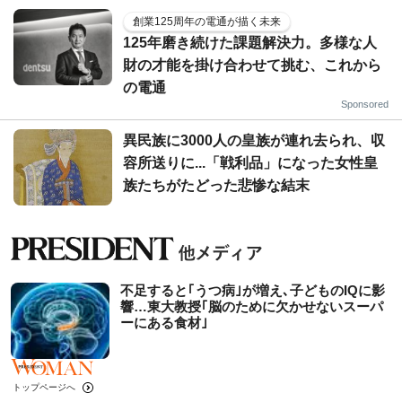
創業125周年の電通が描く未来
125年磨き続けた課題解決力。多様な人
財の才能を掛け合わせて挑む、これから
の電通
Sponsored
異民族に3000人の皇族が連れ去られ、収
容所送りに...「戦利品」になった女性皇
族たちがたどった悲惨な結末
不足すると｢うつ病｣が増え､子どものIQに影
響…東大教授｢脳のために欠かせないスーパ
ーにある食材｣
トップページへ