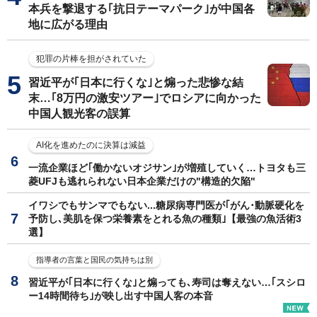
本兵を撃退する｢抗日テーマパーク｣が中国各
地に広がる理由
犯罪の片棒を担がされていた
習近平が｢日本に行くな｣と煽った悲惨な結
末…｢8万円の激安ツアー｣でロシアに向かった
中国人観光客の誤算
AI化を進めたのに決算は減益
一流企業ほど｢働かないオジサン｣が増殖していく…トヨタも三
菱UFJも逃れられない日本企業だけの"構造的欠陥"
イワシでもサンマでもない...糖尿病専門医が｢がん･動脈硬化を
予防し､美肌を保つ栄養素をとれる魚の種類｣【最強の魚活術3
選】
指導者の言葉と国民の気持ちは別
習近平が｢日本に行くな｣と煽っても､寿司は奪えない…｢スシロ
ー14時間待ち｣が映し出す中国人客の本音