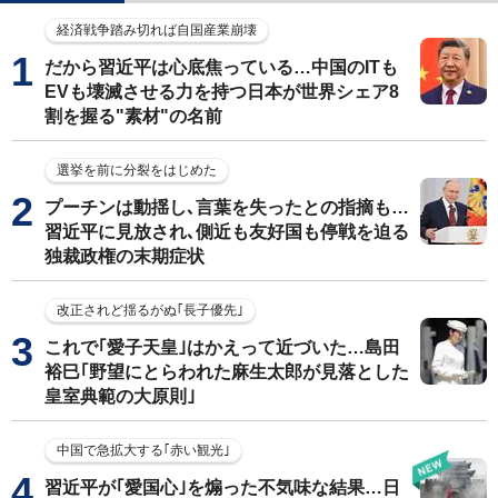
経済戦争踏み切れば自国産業崩壊
だから習近平は心底焦っている…中国のITも
EVも壊滅させる力を持つ日本が世界シェア8
割を握る"素材"の名前
選挙を前に分裂をはじめた
プーチンは動揺し､言葉を失ったとの指摘も…
習近平に見放され､側近も友好国も停戦を迫る
独裁政権の末期症状
改正されど揺るがぬ｢長子優先｣
これで｢愛子天皇｣はかえって近づいた…島田
裕巳｢野望にとらわれた麻生太郎が見落とした
皇室典範の大原則｣
中国で急拡大する｢赤い観光｣
習近平が｢愛国心｣を煽った不気味な結果…日