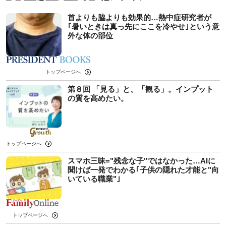
首よりも脇よりも効果的…熱中症研究者が
｢暑いときは真っ先にここを冷やせ｣という意
外な体の部位
トップページへ
第８回 「見る」と、「観る」。インプット
の質を高めたい。
トップページへ
スマホ三昧="残念な子"ではなかった…AIに
聞けば一発でわかる｢子供の隠れた才能と"向
いている職業"｣
トップページへ