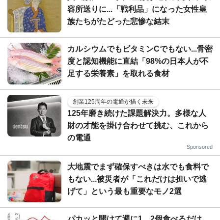
容所送りに...「戦利品」になった女性皇
族たちがたどった悲惨な結末
カルシウムでもビタミンCでもない...骨密
度と認知機能に直結「98%の日本人が不
足する栄養素」を取れる食材
創業125周年の電通が描く未来
125年磨き続けた課題解決力。多様な人
財の才能を掛け合わせて挑む、これから
の電通
Sponsored
大地震でまず確保すべきは水でも食料で
もない...被災者が「これだけは担いで逃
げて」という最も重要なモノ2選
パカッと開けて週に1、2個食べるだけ...