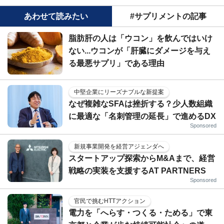
あわせて読みたい
#サプリメントの記事
脂肪肝の人は「ウコン」を飲んではいけ
ない...ウコンが「肝臓にダメージを与え
る最悪サプリ」である理由
中堅企業にリーズナブルな新提案
なぜ複雑なSFAは挫折する？少人数組織
に最適な「名刺管理の延長」で進めるDX
Sponsored
新規事業開発を経営アジェンダへ
スタートアップ探索からM&Aまで、経営
戦略の実装を支援するAT PARTNERS
Sponsored
官民で挑むHTTアクション
電力を「へらす・つくる・ためる」で東