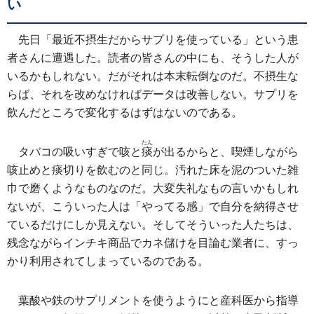
い
先日「最近不摂生だからサプリを使っている」という患
者さんに遭遇した。読者の皆さんの中にも、そうした人が
いるかもしれない。だがそれは本末転倒なのだ。不摂生な
らば、それを改めなければデータは改善しない。サプリを
飲んだところで変化するはずはないのである。
たん
タバコの吸いすぎで咳と
痰
が出るからと、喫煙しながら
咳止めと痰切りを飲むのと同じ。汚れた床を泥のついた雑
巾で磨くようなものなのだ。大変失礼なもの言いかもしれ
ないが、こういった人は「やってる感」で自分を納得させ
ているだけにしか見えない。そしてそういった人たちは、
残念ながらインチキ商品でカネ儲けを目論む業者に、すっ
かり利用されてしまっているのである。
葉酸や鉄のサプリメントを使うようにと産科医から指導