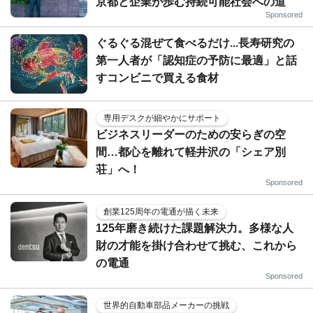
京都と企業が歩む持続可能社会への道
Sponsored
ぐるぐる混ぜて食べるだけ...長寿研究の
第一人者が「認知症の予防に最適」と話
すコンビニで買える食材
専用デスクが細やかにサポート
ビジネスリーダーのための安らぎの空
間…都心を離れて軽井沢の「シェア別
荘」へ！
Sponsored
創業125周年の電通が描く未来
125年磨き続けた課題解決力。多様な人
財の才能を掛け合わせて挑む、これから
の電通
Sponsored
世界的自動車部品メーカーの挑戦