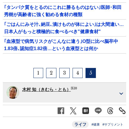
｢タンパク質をとるのにこれに勝るものはない｣医師･和田
秀樹が高齢者に強く勧める食材の種類
｢ごはんにみそ汁､納豆､漬けものが体によい｣は大間違い…
日本人がもっと積極的に食べるべき"健康食材"
｢血液型で病気リスクがこんなに違う｣O型に比べ脳卒中
1.83倍､認知症1.82倍…という血液型とは何か
1
2
3
4
5
医師
木村 知（きむら・とも）
ライフ
#健康
#サプリメント