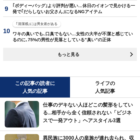
｢ボディーバッグ｣より評判が悪い…休日のイオンで見かける一
発で｢だらしないお父さん｣になるNGアイテム
｢清潔感｣には男女差がある
ワキの臭いでも､口臭でもない…女性の大半が不潔と感じてい
るのに､75%の男性が見落としている"臭い"の正体
もっと見る
この記事の読者に
ライフの
人気の記事
人気記事
仕事のデキない人ほどこの髪形をしてい
る...相手から全く信頼されない「ビジネ
スで一発アウト」ヘアスタイル3選
異民族に3000人の皇族が連れ去られ、収