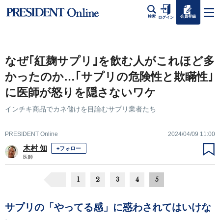
会員登録
検索
ログイン
なぜ｢紅麹サプリ｣を飲む人がこれほど多
かったのか…｢サプリの危険性と欺瞞性｣
に医師が怒りを隠さないワケ
インチキ商品でカネ儲けを目論むサプリ業者たち
PRESIDENT Online
2024/04/09 11:00
木村 知
+フォロー
医師
1
2
3
4
5
サプリの「やってる感」に惑わされてはいけな