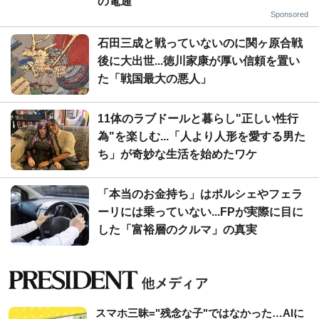
の電通
Sponsored
石田三成と戦っていないのに関ヶ原合戦
後に大出世...徳川家康が厚い信頼を置い
た「戦国最大の悪人」
11体のラブドールと暮らし"正しい性行
為"を楽しむ...「人より人形を愛する男た
ち」が奇妙な生活を始めたワケ
「本当のお金持ち」はポルシェやフェラ
ーリには乗っていない...FPが実際に目に
した「富裕層のクルマ」の真実
スマホ三昧="残念な子"ではなかった…AIに