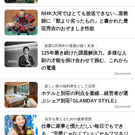
NHK大河ではとても放送できない...宣教
師に「獣より劣ったもの」と書かれた豊
臣秀吉のおぞましき性欲
創業125周年の電通が描く未来
125年磨き続けた課題解決力。多様な人
財の才能を掛け合わせて挑む、これから
の電通
Sponsored
新しい形の福利厚生として活用
ホテルと別荘の利点を凝縮…経営者が選
ぶシェア別荘｢GLAMDAY STYLE｣
Sponsored
自分を整えるための健康習慣
仕事に家事と慌ただしい毎日でもでき
る、“完璧じゃなくていい”セルフマネジ