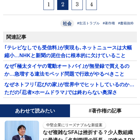
1
2
3
4
社会
#生活トラブル
#著作権
#書籍抜粋
関連記事
｢テレビなしでも受信料｣が実現も､ネットニュースは大幅
縮小…NHKと新聞の泥仕合に根本的に欠けていること
なぜ｢極太タイヤの電動オートバイ｣が無登録で買えるの
か…急増する違法モペッド問題で行政がやるべきこと
なぜネトフリ｢忍びの家｣が世界中でヒットしているのか…
ただの｢忍者×ホームドラマ｣では終わらない奥深さ
あわせて読みたい
#著作権の記事
中堅企業にリーズナブルな新提案
なぜ複雑なSFAは挫折する？少人数組織