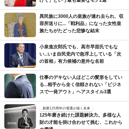
げて」という最も重要なモノ2選
異民族に3000人の皇族が連れ去られ、収
容所送りに...「戦利品」になった女性皇
族たちがたどった悲惨な結末
小泉進次郎氏でも、高市早苗氏でもな
い...いま自民党内で急浮上している「次
の首相」有力候補の意外な名前
仕事のデキない人ほどこの髪形をしてい
る...相手から全く信頼されない「ビジネ
スで一発アウト」ヘアスタイル3選
創業125周年の電通が描く未来
125年磨き続けた課題解決力。多様な人
財の才能を掛け合わせて挑む、これから