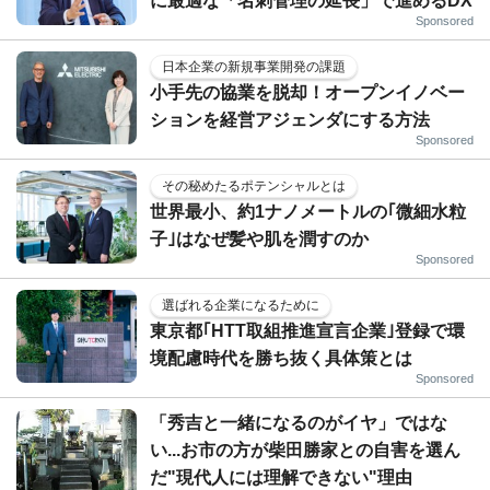
に最適な「名刺管理の延長」で進めるDX
Sponsored
日本企業の新規事業開発の課題
小手先の協業を脱却！オープンイノベー
ションを経営アジェンダにする方法
Sponsored
その秘めたるポテンシャルとは
世界最小、約1ナノメートルの｢微細水粒
子｣はなぜ髪や肌を潤すのか
Sponsored
選ばれる企業になるために
東京都｢HTT取組推進宣言企業｣登録で環
境配慮時代を勝ち抜く具体策とは
Sponsored
「秀吉と一緒になるのがイヤ」ではな
い...お市の方が柴田勝家との自害を選ん
だ"現代人には理解できない"理由