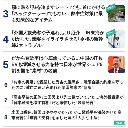
額に貼る｢熱を冷ますシート｣でも､首にかける
｢ネッククーラー｣でもない…熱中症対策に最
も効果的なアイテム
｢外国人観光客や子連れ｣より厄介…JR東海が
明かした､乗客をイライラさせる｢令和の新幹
線2大トラブル｣
だから習近平は心底焦っている…中国のITも
EVも壊滅させる力を持つ日本が世界シェア8
割を握る"素材"の名前
｢お市の再婚｣で露呈した秀吉の腹黒さ…清須会議の約束を守っ
たのに､滅亡に追い込まれた柴田勝家の"急所"
｢高市早苗の正体｣に国民より先に気づいていた…海外投資家が
｢日本経済を壊す首相｣だと確信した"残念発言"
米国は曖昧､韓国は冷ややかだったが…習近平を激怒させた高
市発言に｢無言の支持｣を示した国の｢大胆な手法｣