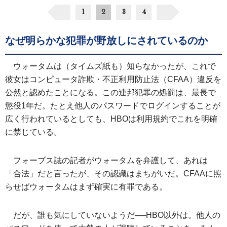
1
2
3
4
なぜ明らかな犯罪が野放しにされているのか
ウォータムは（タイムズ紙も）知らなかったが、これで
彼女はコンピュータ詐欺・不正利用防止法（CFAA）違反を
公然と認めたことになる。この連邦犯罪の処罰は、最長で
懲役1年だ。たとえ他人のパスワードでログインすることが
広く行われているとしても、HBOは利用規約でこれを明確
に禁じている。
フォーブス誌の記者がウォータムを弁護して、あれは
「合法」だと言ったが、その認識はまちがいだ。CFAAに照
らせばウォータムはまず確実に有罪である。
だが、誰も気にしていないようだ──HBO以外は。他人の