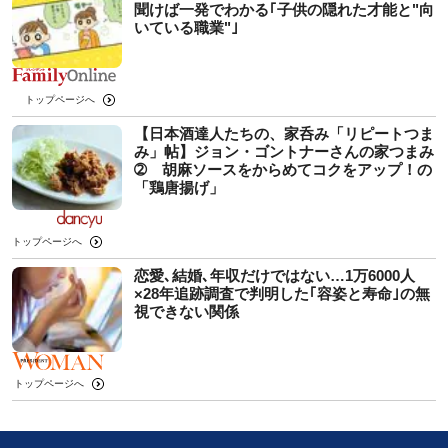
聞けば一発でわかる｢子供の隠れた才能と"向
いている職業"｣
トップページへ
【日本酒達人たちの、家呑み「リピートつま
み」帖】ジョン・ゴントナーさんの家つまみ
➁ 胡麻ソースをからめてコクをアップ！の
「鶏唐揚げ」
トップページへ
恋愛､結婚､年収だけではない…1万6000人
×28年追跡調査で判明した｢容姿と寿命｣の無
視できない関係
トップページへ