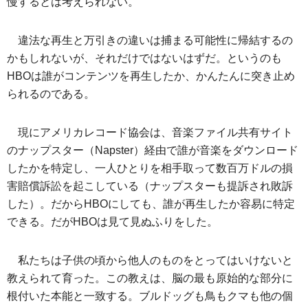
慢するとは考えられない。
違法な再生と万引きの違いは捕まる可能性に帰結するの
かもしれないが、それだけではないはずだ。というのも
HBOは誰がコンテンツを再生したか、かんたんに突き止め
られるのである。
現にアメリカレコード協会は、音楽ファイル共有サイト
のナップスター（Napster）経由で誰が音楽をダウンロード
したかを特定し、一人ひとりを相手取って数百万ドルの損
害賠償訴訟を起こしている（ナップスターも提訴され敗訴
した）。だからHBOにしても、誰が再生したか容易に特定
できる。だがHBOは見て見ぬふりをした。
私たちは子供の頃から他人のものをとってはいけないと
教えられて育った。この教えは、脳の最も原始的な部分に
根付いた本能と一致する。ブルドッグも鳥もクマも他の個