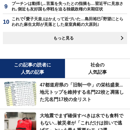
プーチンは動揺し､言葉を失ったとの指摘も…習近平に見放さ
れ､側近も友好国も停戦を迫る独裁政権の末期症状
これで｢愛子天皇｣はかえって近づいた…島田裕巳｢野望にとら
われた麻生太郎が見落とした皇室典範の大原則｣
もっと見る
この記事の読者に
社会の
人気の記事
人気記事
47都道府県の「旧制一中」の栄枯盛衰...
地元トップを維持する名門22校と凋落し
た元名門17校の全リスト
大地震でまず確保すべきは水でも食料で
もない...被災者が「これだけは担いで逃