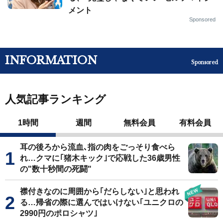
メント
Sponsored
INFORMATION
Sponsored
人気記事ランキング
1時間
週間
無料会員
有料会員
耳の後ろから流血､指の肉をごっそり食べら
れ…クマに｢猪木キック｣で応戦した36歳男性
の"数十秒間の死闘"
襟付きなのに周囲から｢だらしない｣と思われ
る…帰省の際に選んではいけない｢ユニクロの
2990円のポロシャツ｣