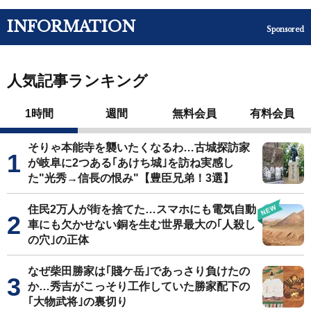
INFORMATION
Sponsored
人気記事ランキング
1時間
週間
無料会員
有料会員
そりゃ本能寺を襲いたくなるわ…古城探訪家
が岐阜に2つある｢あけち城｣を訪ね実感し
た"光秀→信長の恨み"【豊臣兄弟！3選】
住民2万人が街を捨てた…スマホにも電気自動
車にも欠かせない銅を生む世界最大の｢人殺し
の穴｣の正体
なぜ柴田勝家は｢賤ケ岳｣であっさり負けたの
か…秀吉がこっそり工作していた勝家配下の
｢大物武将｣の裏切り