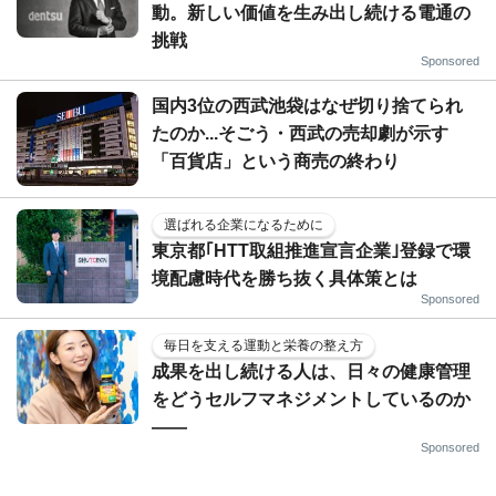
動。新しい価値を生み出し続ける電通の
挑戦
Sponsored
国内3位の西武池袋はなぜ切り捨てられ
たのか...そごう・西武の売却劇が示す
「百貨店」という商売の終わり
選ばれる企業になるために
東京都｢HTT取組推進宣言企業｣登録で環
境配慮時代を勝ち抜く具体策とは
Sponsored
毎日を支える運動と栄養の整え方
成果を出し続ける人は、日々の健康管理
をどうセルフマネジメントしているのか
——
Sponsored