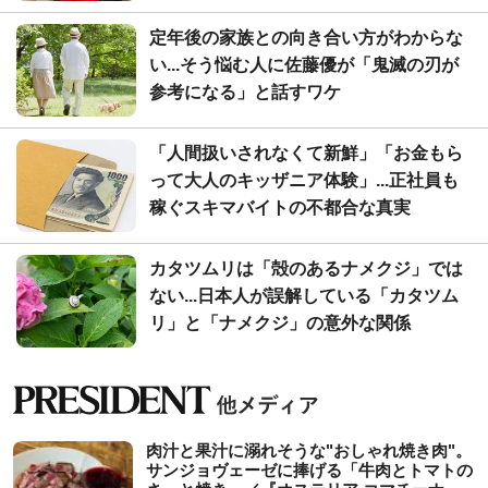
定年後の家族との向き合い方がわからな
い...そう悩む人に佐藤優が「鬼滅の刃が
参考になる」と話すワケ
「人間扱いされなくて新鮮」「お金もら
って大人のキッザニア体験」...正社員も
稼ぐスキマバイトの不都合な真実
カタツムリは「殻のあるナメクジ」では
ない...日本人が誤解している「カタツム
リ」と「ナメクジ」の意外な関係
肉汁と果汁に溺れそうな"おしゃれ焼き肉"。
サンジョヴェーゼに捧げる「牛肉とトマトの