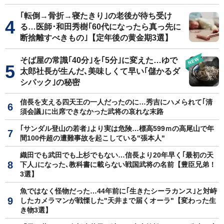
｢転倒→骨折→寝たきり｣の老後が待ち受け
る…医師･和田秀樹｢60代になったら真っ先に
断捨離すべきもの｣【定年後の黄金期3選】
そば屋の常識｢40分｣を｢5分｣に変えた…ゆで
太郎社長が生んだ､美味しくて早い｢儲かるダ
シパック｣の秘密
信長を支える四天王の一人だったのに…秀吉にハメられて｢清
須会議｣に出席できなかった武将の哀れな末路
｢サンダル登山の若者｣より実は危険…標高599ｍの高尾山で年
間100件超の遭難事故を起こしている"張本人"
織田でも武田でも上杉でもない…信長より20年早く｢最初の天
下人｣になった､教科書に載らない戦国武将の名前【豊臣兄弟！
3選】
魚ではなく怪物だった…44年前に｢生きたシーラカンス｣と対峙
したカメラマンが戦慄した"天井まで届くオーラ"【変わった生
き物3選】