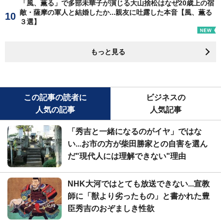
「風、薫る」で多部未華子が演じる大山捨松はなぜ20歳上の宿
敵・薩摩の軍人と結婚したか...親友に吐露した本音【風、薫る
３選】
もっと見る
この記事の読者に
ビジネスの
人気の記事
人気記事
「秀吉と一緒になるのがイヤ」ではな
い...お市の方が柴田勝家との自害を選ん
だ"現代人には理解できない"理由
NHK大河ではとても放送できない...宣教
師に「獣より劣ったもの」と書かれた豊
臣秀吉のおぞましき性欲