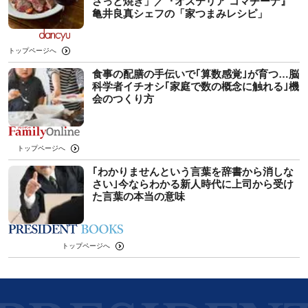
さっと焼き」／『オステリア コマチーナ』
亀井良真シェフの「家つまみレシピ」
トップページへ
食事の配膳の手伝いで｢算数感覚｣が育つ…脳
科学者イチオシ｢家庭で数の概念に触れる｣機
会のつくり方
トップページへ
｢わかりませんという言葉を辞書から消しな
さい｣今ならわかる新人時代に上司から受け
た言葉の本当の意味
トップページへ