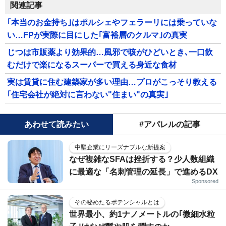
関連記事
｢本当のお金持ち｣はポルシェやフェラーリには乗っていな
い…FPが実際に目にした｢富裕層のクルマ｣の真実
じつは市販薬より効果的…風邪で咳がひどいとき､一口飲
むだけで楽になるスーパーで買える身近な食材
実は賃貸に住む建築家が多い理由…プロがこっそり教える
｢住宅会社が絶対に言わない"住まい"の真実｣
あわせて読みたい
#アパレルの記事
中堅企業にリーズナブルな新提案
なぜ複雑なSFAは挫折する？少人数組織
に最適な「名刺管理の延長」で進めるDX
Sponsored
その秘めたるポテンシャルとは
世界最小、約1ナノメートルの｢微細水粒