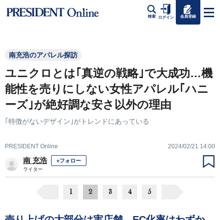
会員登録
検索
ログイン
南充浩のアパレル探訪
ユニクロとは｢真逆の戦略｣で大成功…機
能性を売りにしない女性アパレル｢ハニ
ーズ｣が絶好調な安さ以外の理由
｢特徴がないデザイン｣がトレンドにあっている
PRESIDENT Online
2024/02/21 14:00
南 充浩
+フォロー
ライター
1
2
3
4
5
売り上げの大部分は実店舗、EC化率はわずか