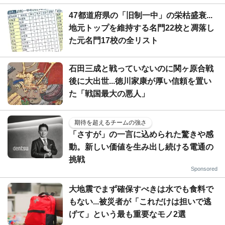
47都道府県の「旧制一中」の栄枯盛衰...
地元トップを維持する名門22校と凋落し
た元名門17校の全リスト
石田三成と戦っていないのに関ヶ原合戦
後に大出世...徳川家康が厚い信頼を置い
た「戦国最大の悪人」
期待を超えるチームの強さ
「さすが」の一言に込められた驚きや感
動。新しい価値を生み出し続ける電通の
挑戦
Sponsored
大地震でまず確保すべきは水でも食料で
もない...被災者が「これだけは担いで逃
げて」という最も重要なモノ2選