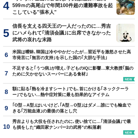
599ｍの高尾山で年間100件超の遭難事故を起
こしている"張本人"
信長を支える四天王の一人だったのに…秀吉
にハメられて｢清須会議｣に出席できなかった
武将の哀れな末路
米国は曖昧､韓国は冷ややかだったが…習近平を激怒させた高
市発言に｢無言の支持｣を示した国の｢大胆な手法｣
不足すると｢うつ病｣が増え､子どものIQに影響…東大教授｢脳の
ために欠かせないスーパーにある食材｣
額に貼る｢熱を冷ますシート｣でも､首にかける｢ネッククーラ
ー｣でもない…熱中症対策に最も効果的なアイテム
｢O型→A型｣はいいけど､｢A型→O型｣はダメ…誰にでも輸血で
きる｢万能血液｣の最後の落とし穴
秀吉よりも大役を任されたのに､使い捨てに…｢清須会議｣で最
も損をした"織田家ナンバー2の武将"の転落劇