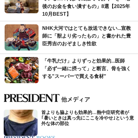
後のお金を食い潰すもの」8選【2025年
10月BEST】
NHK大河ではとても放送できない...宣教
師に「獣より劣ったもの」と書かれた豊
臣秀吉のおぞましき性欲
「牛乳だけ」よりずっと効果的...医師
「必ず一緒に摂って」と断言、骨を強く
する"スーパーで買える食材"
首よりも脇よりも効果的…熱中症研究者が
｢暑いときは真っ先にここを冷やせ｣という意
外な体の部位