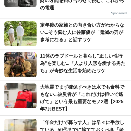
財の才能を掛け合わせて挑む、これから
の電通
Sponsored
定年後の家族との向き合い方がわからな
い...そう悩む人に佐藤優が「鬼滅の刃が
参考になる」と話すワケ
11体のラブドールと暮らし"正しい性行
為"を楽しむ...「人より人形を愛する男た
ち」が奇妙な生活を始めたワケ
大地震でまず確保すべきは水でも食料で
もない...被災者が「これだけは担いで逃
げて」という最も重要なモノ2選【2025
年7月BEST】
「年金だけで暮らす人」は早々に手放し
ている...50代までに捨てておくべき「老