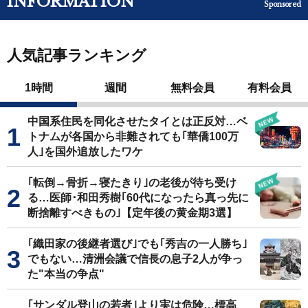
INFORMATION
Sponsored
人気記事ランキング
1時間
週間
無料会員
有料会員
中国系住民を同化させたタイとは正反対…ベ
トナムが各国から非難されても｢華僑100万
人｣を国外追放したワケ
｢転倒→骨折→寝たきり｣の老後が待ち受け
る…医師･和田秀樹｢60代になったら真っ先に
断捨離すべきもの｣【定年後の黄金期3選】
｢織田家の後継者選び｣でも｢秀吉の一人勝ち｣
でもない…清洲会議で信長の息子2人が争っ
た"本当の争点"
｢サンダル登山の若者｣より実は危険…標高