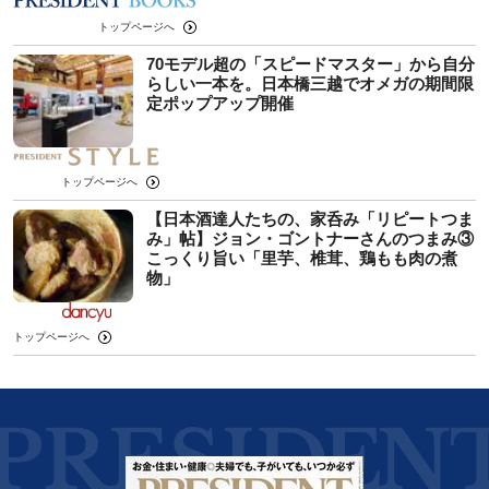
トップページへ
70モデル超の「スピードマスター」から自分
らしい一本を。日本橋三越でオメガの期間限
定ポップアップ開催
トップページへ
【日本酒達人たちの、家呑み「リピートつま
み」帖】ジョン・ゴントナーさんのつまみ③
こっくり旨い「里芋、椎茸、鶏もも肉の煮
物」
トップページへ