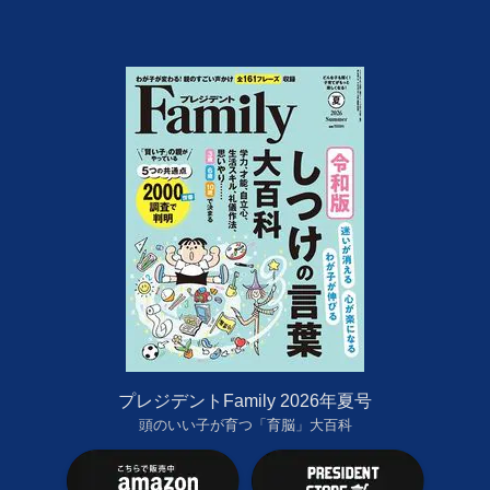
プレジデントFamily 2026年夏号
頭のいい子が育つ「育脳」大百科