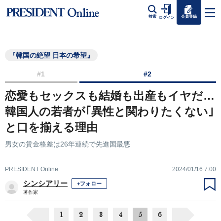
会員登録
検索
ログイン
『韓国の絶望 日本の希望』
#1
#2
恋愛もセックスも結婚も出産もイヤだ…
韓国人の若者が｢異性と関わりたくない｣
と口を揃える理由
男女の賃金格差は26年連続で先進国最悪
PRESIDENT Online
2024/01/16 7:00
シンシアリー
+フォロー
著作家
1
2
3
4
5
6