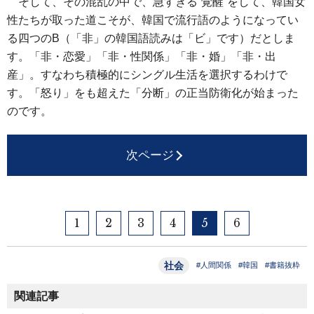
そして、その混乱の中で、急すぎる“覚醒”をして、韓国女
性たちが取った道こそが、韓国で流行語のようになってい
る四つのB（「非」の韓国語読みは「ビ」です）だとしま
す。「非・恋愛」「非・性関係」「非・婚」「非・出
産」。すなわち積極的にシングル生活を選択するわけで
す。「怒り」をも超えた「分断」の正当防衛化が始まった
のです。
次ページ
1
2
3
4
5
6
社会
#人間関係
#韓国
#書籍抜粋
関連記事