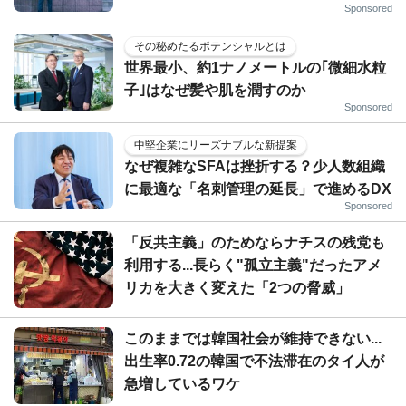
Sponsored
その秘めたるポテンシャルとは
世界最小、約1ナノメートルの｢微細水粒
子｣はなぜ髪や肌を潤すのか
Sponsored
中堅企業にリーズナブルな新提案
なぜ複雑なSFAは挫折する？少人数組織
に最適な「名刺管理の延長」で進めるDX
Sponsored
「反共主義」のためならナチスの残党も
利用する...長らく"孤立主義"だったアメ
リカを大きく変えた「2つの脅威」
このままでは韓国社会が維持できない...
出生率0.72の韓国で不法滞在のタイ人が
急増しているワケ