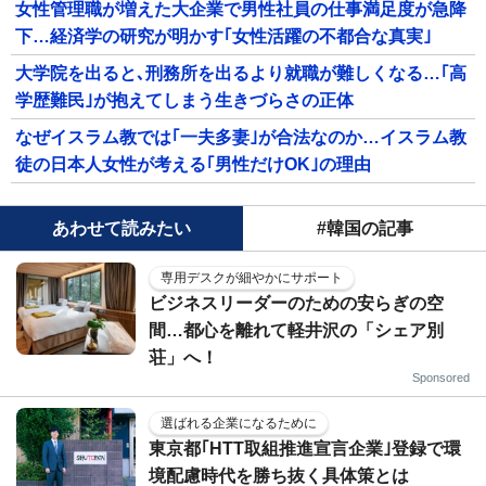
女性管理職が増えた大企業で男性社員の仕事満足度が急降
下…経済学の研究が明かす｢女性活躍の不都合な真実｣
大学院を出ると､刑務所を出るより就職が難しくなる…｢高
学歴難民｣が抱えてしまう生きづらさの正体
なぜイスラム教では｢一夫多妻｣が合法なのか…イスラム教
徒の日本人女性が考える｢男性だけOK｣の理由
あわせて読みたい
#韓国の記事
専用デスクが細やかにサポート
ビジネスリーダーのための安らぎの空
間…都心を離れて軽井沢の「シェア別
荘」へ！
Sponsored
選ばれる企業になるために
東京都｢HTT取組推進宣言企業｣登録で環
境配慮時代を勝ち抜く具体策とは