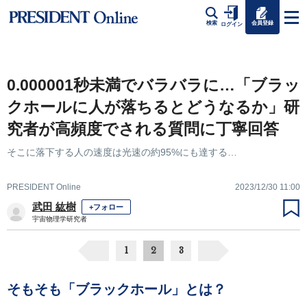
会員登録
検索
ログイン
0.000001秒未満でバラバラに…「ブラッ
クホールに人が落ちるとどうなるか」研
究者が高頻度でされる質問に丁寧回答
そこに落下する人の速度は光速の約95%にも達する…
PRESIDENT Online
2023/12/30 11:00
武田 紘樹
+フォロー
宇宙物理学研究者
1
2
3
そもそも「ブラックホール」とは？