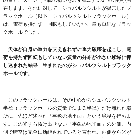
の量）、スピン（回転の勢いを表す概念）の3つの性質が存
在します。それに対して、シュバルツシルトが提言したブ
ラックホール（以下、シュバルツシルトブラックホール）
は、電荷も持たず、回転もしていない、最も単純なブラッ
クホールでした。
天体が自身の重力を支えきれずに重力破壊を起こし、電
荷を持たず回転もしていない質量の分布が小さい領域に押
し込まれた結果、生まれたのがシュバルツシルトブラック
ホールです。
このブラックホールは、その中心からシュバルツシルト
半径（ブラックホールの質量で決まる半径）だけ離れた場
所に、先ほど述べた「事象の地平面」という境界を持ちま
す。この光すら抜け出せない「事象の地平面」の外側、内
側で時空は完全に断絶されていると言われ、内側から光が