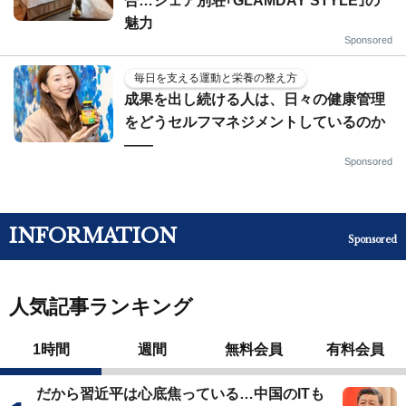
合…シェア別荘｢GLAMDAY STYLE｣の
魅力
Sponsored
毎日を支える運動と栄養の整え方
成果を出し続ける人は、日々の健康管理
をどうセルフマネジメントしているのか
——
Sponsored
INFORMATION
Sponsored
人気記事ランキング
1時間
週間
無料会員
有料会員
だから習近平は心底焦っている…中国のITも