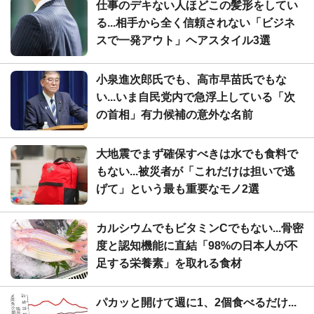
仕事のデキない人ほどこの髪形をしてい
る...相手から全く信頼されない「ビジネ
スで一発アウト」ヘアスタイル3選
小泉進次郎氏でも、高市早苗氏でもな
い...いま自民党内で急浮上している「次
の首相」有力候補の意外な名前
大地震でまず確保すべきは水でも食料で
もない...被災者が「これだけは担いで逃
げて」という最も重要なモノ2選
カルシウムでもビタミンCでもない...骨密
度と認知機能に直結「98%の日本人が不
足する栄養素」を取れる食材
パカッと開けて週に1、2個食べるだけ...