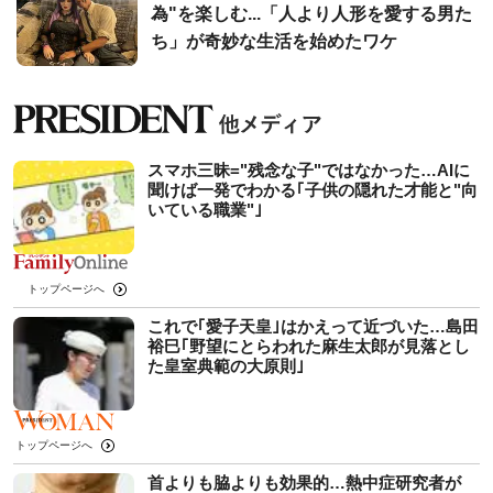
為"を楽しむ...「人より人形を愛する男た
ち」が奇妙な生活を始めたワケ
スマホ三昧="残念な子"ではなかった…AIに
聞けば一発でわかる｢子供の隠れた才能と"向
いている職業"｣
トップページへ
これで｢愛子天皇｣はかえって近づいた…島田
裕巳｢野望にとらわれた麻生太郎が見落とし
た皇室典範の大原則｣
トップページへ
首よりも脇よりも効果的…熱中症研究者が