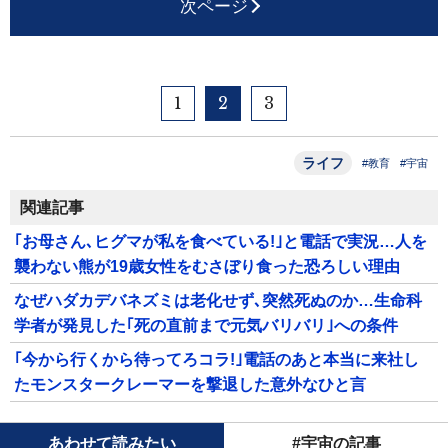
次ページ
1
2
3
ライフ
#教育
#宇宙
関連記事
｢お母さん､ヒグマが私を食べている!｣と電話で実況…人を
襲わない熊が19歳女性をむさぼり食った恐ろしい理由
なぜハダカデバネズミは老化せず､突然死ぬのか…生命科
学者が発見した｢死の直前まで元気バリバリ｣への条件
｢今から行くから待ってろコラ!｣電話のあと本当に来社し
たモンスタークレーマーを撃退した意外なひと言
あわせて読みたい
#宇宙の記事