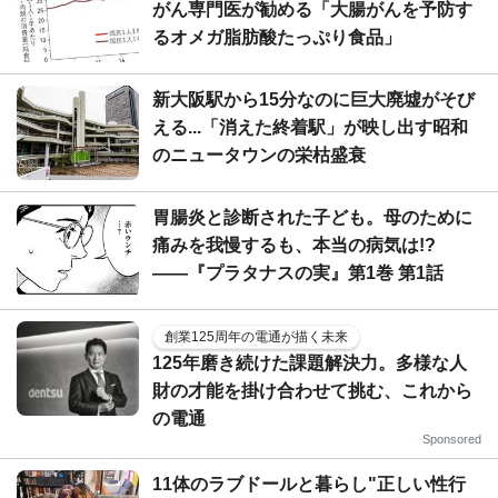
がん専門医が勧める「大腸がんを予防す
るオメガ脂肪酸たっぷり食品」
新大阪駅から15分なのに巨大廃墟がそび
える...「消えた終着駅」が映し出す昭和
のニュータウンの栄枯盛衰
胃腸炎と診断された子ども。母のために
痛みを我慢するも、本当の病気は!?
――『プラタナスの実』第1巻 第1話
創業125周年の電通が描く未来
125年磨き続けた課題解決力。多様な人
財の才能を掛け合わせて挑む、これから
の電通
Sponsored
11体のラブドールと暮らし"正しい性行