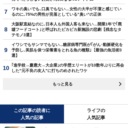
ワキの臭いでも､口臭でもない…女性の大半が不潔と感じてい
るのに､75%の男性が見落としている"臭い"の正体
大阪駅直結なのに､日本人も外国人客も来ない…開業1年で｢廃
墟フードコート｣と呼ばれたピカピカ新施設の悲劇【残念なタ
テモノ3選】
イワシでもサンマでもない...糖尿病専門医が｢がん･動脈硬化を
予防し､美肌を保つ栄養素をとれる魚の種類｣【最強の魚活術3
選】
｢進学校→慶應大→大企業｣の学歴エリートが10数年ぶりに再会
した"元不良の友人"に打ちのめされたワケ
もっと見る
この記事の読者に
ライフの
人気の記事
人気記事