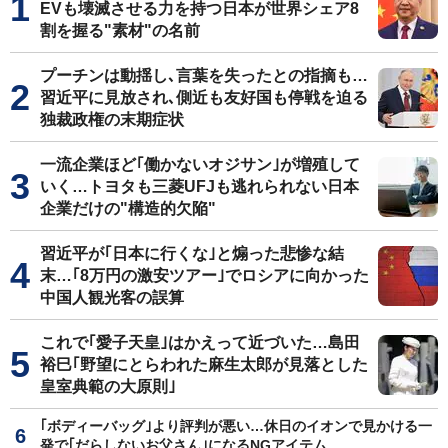
EVも壊滅させる力を持つ日本が世界シェア8
割を握る"素材"の名前
プーチンは動揺し､言葉を失ったとの指摘も…
習近平に見放され､側近も友好国も停戦を迫る
独裁政権の末期症状
一流企業ほど｢働かないオジサン｣が増殖して
いく…トヨタも三菱UFJも逃れられない日本
企業だけの"構造的欠陥"
習近平が｢日本に行くな｣と煽った悲惨な結
末…｢8万円の激安ツアー｣でロシアに向かった
中国人観光客の誤算
これで｢愛子天皇｣はかえって近づいた…島田
裕巳｢野望にとらわれた麻生太郎が見落とした
皇室典範の大原則｣
｢ボディーバッグ｣より評判が悪い…休日のイオンで見かける一
発で｢だらしないお父さん｣になるNGアイテム