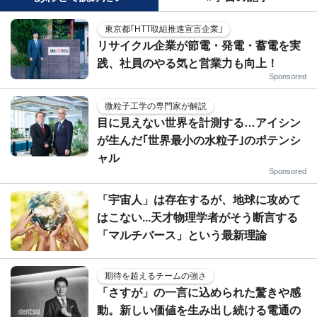
東京都｢HTT取組推進宣言企業｣
リサイクル企業が節電・発電・蓄電を実
践、社員のやる気と営業力も向上！
Sponsored
微粒子工学の専門家が解説
目に見えない世界を計測する…アイシン
が生んだ｢世界最小の水粒子｣のポテンシ
ャル
Sponsored
「宇宙人」は存在するが、地球に攻めて
はこない...天才物理学者がそう断言する
「マルチバース」という最新理論
期待を超えるチームの強さ
「さすが」の一言に込められた驚きや感
動。新しい価値を生み出し続ける電通の