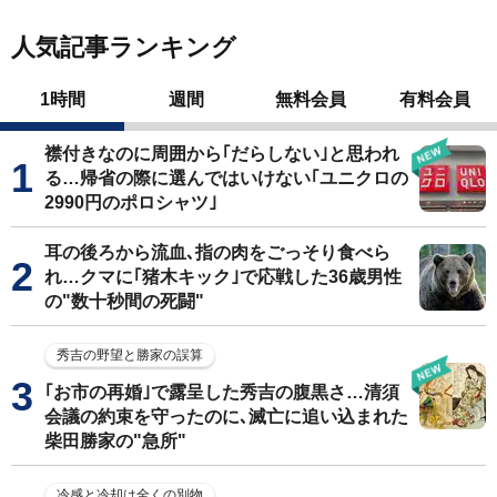
人気記事ランキング
1時間
週間
無料会員
有料会員
襟付きなのに周囲から｢だらしない｣と思われ
る…帰省の際に選んではいけない｢ユニクロの
2990円のポロシャツ｣
耳の後ろから流血､指の肉をごっそり食べら
れ…クマに｢猪木キック｣で応戦した36歳男性
の"数十秒間の死闘"
秀吉の野望と勝家の誤算
｢お市の再婚｣で露呈した秀吉の腹黒さ…清須
会議の約束を守ったのに､滅亡に追い込まれた
柴田勝家の"急所"
冷感と冷却は全くの別物