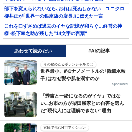
部下を変えられないなら､おれは死ぬしかない…ユニクロ
柳井正が｢世界一の銀座店の店長｣に伝えた一言
これを口ずさめば過去のイヤな記憶が和らぐ…経営の神
様･松下幸之助が残した"14文字の言葉"
あわせて読みたい
#AIの記事
その秘めたるポテンシャルとは
世界最小、約1ナノメートルの｢微細水粒
子｣はなぜ髪や肌を潤すのか
Sponsored
「秀吉と一緒になるのがイヤ」ではな
い...お市の方が柴田勝家との自害を選ん
だ"現代人には理解できない"理由
官民で挑むHTTアクション