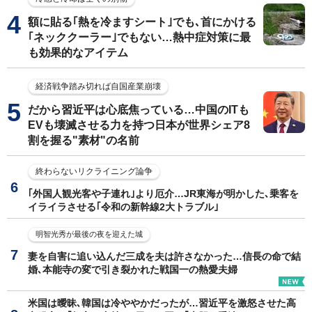
額に貼る｢熱を冷ますシート｣でも､首にかける
｢ネッククーラー｣でもない…熱中症対策に最
も効果的なアイテム
経済戦争踏み切れば自国産業崩壊
だから習近平は心底焦っている…中国のITも
EVも壊滅させる力を持つ日本が世界シェア8
割を握る"素材"の名前
終わらないリクライニング論争
｢外国人観光客や子連れ｣より厄介…JR東海が明かした､乗客を
イライラさせる｢令和の新幹線2大トラブル｣
明智光秀が最後の夜を迎えた城
妻を自害に追い込んだ三成を夫は許さなかった…信長の命で結
婚､本能寺の変で引き裂かれた戦国一の熱愛夫婦
米国は曖昧､韓国は冷ややかだったが…習近平を激怒させた高