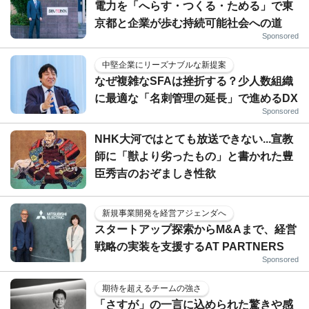
電力を「へらす・つくる・ためる」で東
京都と企業が歩む持続可能社会への道
Sponsored
中堅企業にリーズナブルな新提案
なぜ複雑なSFAは挫折する？少人数組織
に最適な「名刺管理の延長」で進めるDX
Sponsored
NHK大河ではとても放送できない...宣教
師に「獣より劣ったもの」と書かれた豊
臣秀吉のおぞましき性欲
新規事業開発を経営アジェンダへ
スタートアップ探索からM&Aまで、経営
戦略の実装を支援するAT PARTNERS
Sponsored
期待を超えるチームの強さ
「さすが」の一言に込められた驚きや感