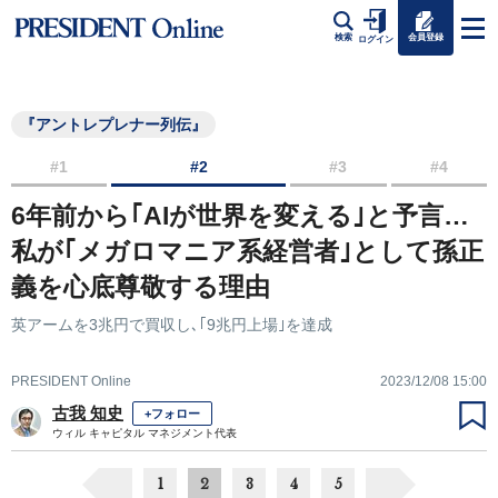
会員登録
検索
ログイン
『アントレプレナー列伝』
#1
#2
#3
#4
6年前から｢AIが世界を変える｣と予言…
私が｢メガロマニア系経営者｣として孫正
義を心底尊敬する理由
英アームを3兆円で買収し､｢9兆円上場｣を達成
PRESIDENT Online
2023/12/08 15:00
古我 知史
+フォロー
ウィル キャピタル マネジメント代表
1
2
3
4
5