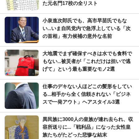
た元名門17校の全リスト
小泉進次郎氏でも、高市早苗氏でもな
い...いま自民党内で急浮上している「次
の首相」有力候補の意外な名前
大地震でまず確保すべきは水でも食料で
もない...被災者が「これだけは担いで逃
げて」という最も重要なモノ2選
仕事のデキない人ほどこの髪形をしてい
る...相手から全く信頼されない「ビジネ
スで一発アウト」ヘアスタイル3選
異民族に3000人の皇族が連れ去られ、収
容所送りに...「戦利品」になった女性皇
族たちがたどった悲惨な結末