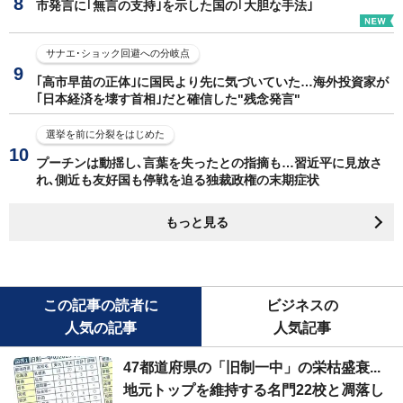
市発言に｢無言の支持｣を示した国の｢大胆な手法｣
サナエ･ショック回避への分岐点
｢高市早苗の正体｣に国民より先に気づいていた…海外投資家が
｢日本経済を壊す首相｣だと確信した"残念発言"
選挙を前に分裂をはじめた
プーチンは動揺し､言葉を失ったとの指摘も…習近平に見放さ
れ､側近も友好国も停戦を迫る独裁政権の末期症状
もっと見る
この記事の読者に
ビジネスの
人気の記事
人気記事
47都道府県の「旧制一中」の栄枯盛衰...
地元トップを維持する名門22校と凋落し