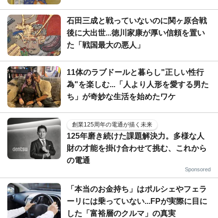
石田三成と戦っていないのに関ヶ原合戦
後に大出世...徳川家康が厚い信頼を置い
た「戦国最大の悪人」
11体のラブドールと暮らし"正しい性行
為"を楽しむ...「人より人形を愛する男た
ち」が奇妙な生活を始めたワケ
創業125周年の電通が描く未来
125年磨き続けた課題解決力。多様な人
財の才能を掛け合わせて挑む、これから
の電通
Sponsored
「本当のお金持ち」はポルシェやフェラ
ーリには乗っていない...FPが実際に目に
した「富裕層のクルマ」の真実