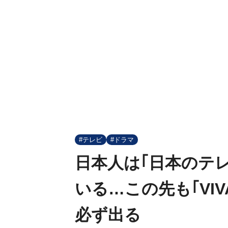
#テレビ
#ドラマ
日本人は｢日本のテ
いる…この先も｢VI
必ず出る