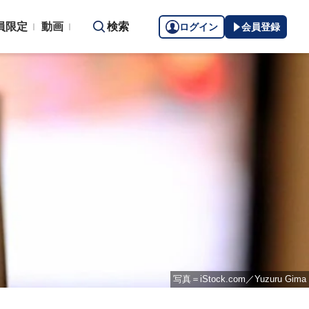
員限定
動画
検索
ログイン
会員登録
写真＝iStock.com／Yuzuru Gima