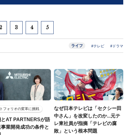
2
3
4
5
ライフ
#テレビ
#ドラマ
なぜ日本テレビは「セクシー田
トフォリオの変革に挑戦
中さん」を改変したのか...元テ
とAT PARTNERSが語
レ東社員が指摘「テレビの腐
規事業開発成功の条件と
敗」という根本問題
因