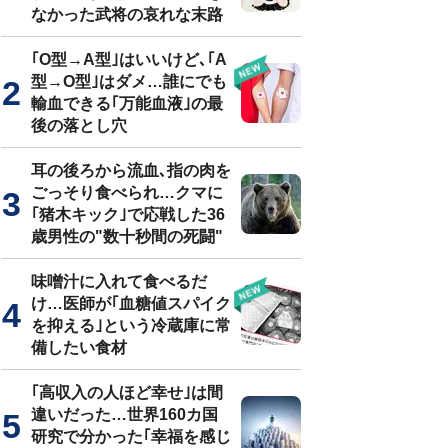
なかった武将の哀れな末路
｢O型→A型｣はいいけど､｢A
型→O型｣はダメ…誰にでも
輸血できる｢万能血液｣の最
後の落とし穴
耳の後ろから流血､指の肉を
ごっそり食べられ…クマに
｢猪木キック｣で応戦した36
歳男性の"数十秒間の死闘"
味噌汁に入れて食べるだ
け…医師が｢血糖値スパイク
を抑える｣という冷蔵庫に常
備したい食材
｢高収入の人ほど幸せ｣は間
違いだった…世界160カ国
研究で分かった｢幸福を感じ