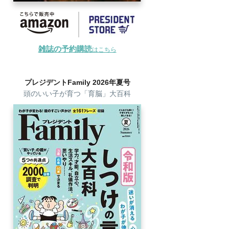
雑誌の予約購読
はこちら
プレジデントFamily 2026年夏号
頭のいい子が育つ「育脳」大百科