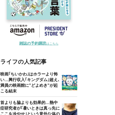
雑誌の予約購読
はこちら
ライフの人気記事
映画｢ちいかわ｣はホラーより怖
い…興行収入｢キングダム｣超え､
満員の映画館に"どよめき"が起
こる結末
首よりも脇よりも効果的…熱中
症研究者が｢暑いときは真っ先に
ここを冷やせ｣という意外な体の