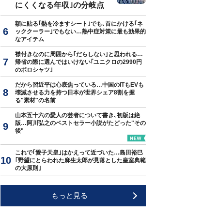
にくくなる年収｣の分岐点
額に貼る｢熱を冷ますシート｣でも､首にかける｢ネ
ッククーラー｣でもない…熱中症対策に最も効果的
なアイテム
襟付きなのに周囲から｢だらしない｣と思われる…
帰省の際に選んではいけない｢ユニクロの2990円
のポロシャツ｣
だから習近平は心底焦っている…中国のITもEVも
壊滅させる力を持つ日本が世界シェア8割を握
る"素材"の名前
山本五十六の愛人の芸者について書き､初版は絶
版…阿川弘之のベストセラー小説がたどった"その
後"
これで｢愛子天皇｣はかえって近づいた…島田裕巳
｢野望にとらわれた麻生太郎が見落とした皇室典範
の大原則｣
もっと見る