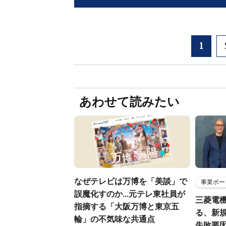
1
あわせて読みたい
なぜテレビは万博を「美談」で
事業ポー
誤魔化すのか...元テレ東社員が
三菱電機
指摘する「大阪万博と東京五
る、新
輪」の不気味な共通点
失敗要