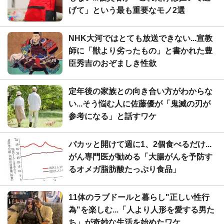
げて」という最も重要なモノ2選
NHK大河ではとても放送できない...宣教
師に「獣より劣ったもの」と書かれた豊
臣秀吉のおぞましき性欲
定年後の家族との向き合い方がわからな
い...そう悩む人に佐藤優が「鬼滅の刃が
参考になる」と話すワケ
パカッと開けて週に1、2個食べるだけ...
がん専門医が勧める「大腸がんを予防す
るオメガ脂肪酸たっぷり食品」
11体のラブドールと暮らし"正しい性行
為"を楽しむ...「人より人形を愛する男た
ち」が奇妙な生活を始めたワケ