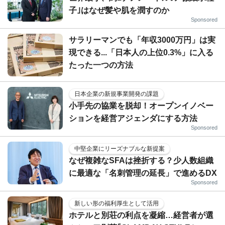
子｣はなぜ髪や肌を潤すのか
Sponsored
サラリーマンでも「年収3000万円」は実
現できる...「日本人の上位0.3%」に入る
たった一つの方法
日本企業の新規事業開発の課題
小手先の協業を脱却！オープンイノベー
ションを経営アジェンダにする方法
Sponsored
中堅企業にリーズナブルな新提案
なぜ複雑なSFAは挫折する？少人数組織
に最適な「名刺管理の延長」で進めるDX
Sponsored
新しい形の福利厚生として活用
ホテルと別荘の利点を凝縮…経営者が選