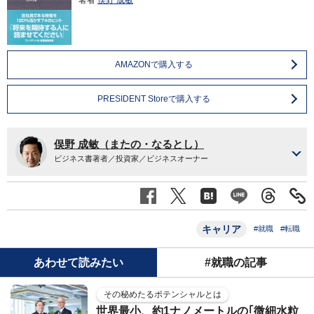
著者
俣野 成敏
AMAZONで購入する
PRESIDENT Storeで購入する
俣野 成敏（またの・なるとし）
ビジネス書著者／投資家／ビジネスオーナー
キャリア
#就職
#転職
あわせて読みたい
#就職の記事
その秘めたるポテンシャルとは
世界最小、約1ナノメートルの｢微細水粒