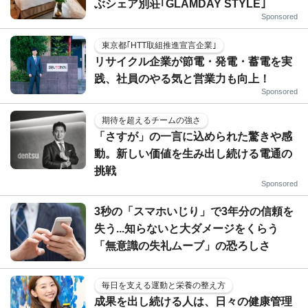
ぶシェア別荘｢GLAMDAY STYLE｣
Sponsored
東京都｢HTT取組推進宣言企業｣
リサイクル企業が節電・発電・蓄電を実
践、社員のやる気と営業力も向上！
Sponsored
期待を超えるチームの強さ
「さすが」の一言に込められた驚きや感
動。新しい価値を生み出し続ける電通の
挑戦
Sponsored
3秒の「スマホいじり」で3年分の信頼を
失う...知らないと大ダメージをくらう
「無意識の失礼ムーブ」の恐ろしさ
毎日を支える運動と栄養の整え方
成果を出し続ける人は、日々の健康管理