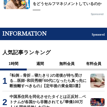
をどうセルフマネジメントしているのか
——
Sponsored
INFORMATION
Sponsored
人気記事ランキング
1時間
週間
無料会員
有料会員
｢転倒→骨折→寝たきり｣の老後が待ち受け
る…医師･和田秀樹｢60代になったら真っ先に
断捨離すべきもの｣【定年後の黄金期3選】
中国系住民を同化させたタイとは正反対…ベ
トナムが各国から非難されても｢華僑100万