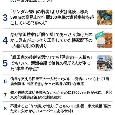
人｣を国外追放したワケ
｢サンダル登山の若者｣より実は危険…標高
599ｍの高尾山で年間100件超の遭難事故を起
こしている"張本人"
なぜ柴田勝家は｢賤ケ岳｣であっさり負けたの
か…秀吉がこっそり工作していた勝家配下の
｢大物武将｣の裏切り
｢織田家の後継者選び｣でも｢秀吉の一人勝ち｣
でもない…清洲会議で信長の息子2人が争っ
た"本当の争点"
信長を支える四天王の一人だったのに…秀吉にハメられて｢清
須会議｣に出席できなかった武将の哀れな末路
鉄と鋼鉄の違いを知らなかったために1700万人超が死亡…毛沢
東の｢大躍進政策｣の悲劇的結末
不足すると｢うつ病｣が増え､子どものIQに影響…東大教授｢脳の
ために欠かせないスーパーにある食材｣