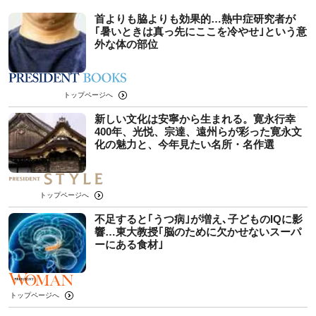
首よりも脇よりも効果的…熱中症研究者が
｢暑いときは真っ先にここを冷やせ｣という意
外な体の部位
トップページへ
新しい文化は安寧から生まれる。寛永行幸
400年、光悦、宗達、遠州らが彩った寛永文
化の魅力と、今年見たい名所・名作選
トップページへ
不足すると｢うつ病｣が増え､子どものIQに影
響…東大教授｢脳のために欠かせないスーパ
ーにある食材｣
トップページへ