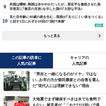
米国は曖昧､韓国は冷ややかだったが…習近平を激怒させた高
市発言に｢無言の支持｣を示した国の｢大胆な手法｣
見た目年齢に40歳の差を生む…医師が｢太りにくい体をつくる｣
と話す1日にわずか10回の"脱ET体操"
もっと見る
この記事の読者に
キャリアの
人気の記事
人気記事
「秀吉と一緒になるのがイヤ」ではな
い...お市の方が柴田勝家との自害を選ん
だ"現代人には理解できない"理由
大地震でまず確保すべきは水でも食料で
もない...被災者が「これだけは担いで逃