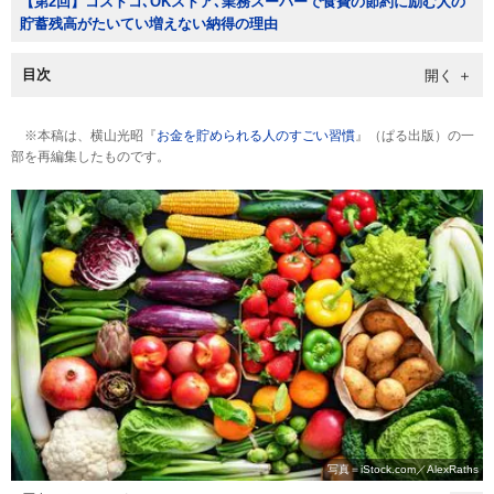
【第2回】コストコ､OKストア､業務スーパーで食費の節約に励む人の
貯蓄残高がたいてい増えない納得の理由
目次
※本稿は、横山光昭『
お金を貯められる人のすごい習慣
』（ぱる出版）の一
部を再編集したものです。
写真＝iStock.com／AlexRaths