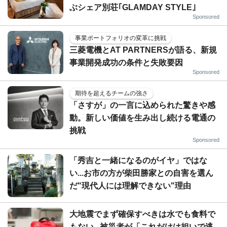
ぶシェア別荘｢GLAMDAY STYLE｣
Sponsored
事業ポートフォリオの変革に挑戦
三菱電機とAT PARTNERSが語る、新規
事業開発成功の条件と失敗要因
Sponsored
期待を超えるチームの強さ
「さすが」の一言に込められた驚きや感
動。新しい価値を生み出し続ける電通の
挑戦
Sponsored
「秀吉と一緒になるのがイヤ」ではな
い...お市の方が柴田勝家との自害を選ん
だ"現代人には理解できない"理由
大地震でまず確保すべきは水でも食料で
もない...被災者が「これだけは担いで逃