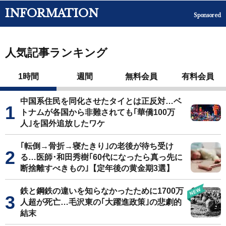
INFORMATION
Sponsored
人気記事ランキング
1時間
週間
無料会員
有料会員
中国系住民を同化させたタイとは正反対…ベ
トナムが各国から非難されても｢華僑100万
人｣を国外追放したワケ
｢転倒→骨折→寝たきり｣の老後が待ち受け
る…医師･和田秀樹｢60代になったら真っ先に
断捨離すべきもの｣【定年後の黄金期3選】
鉄と鋼鉄の違いを知らなかったために1700万
人超が死亡…毛沢東の｢大躍進政策｣の悲劇的
結末