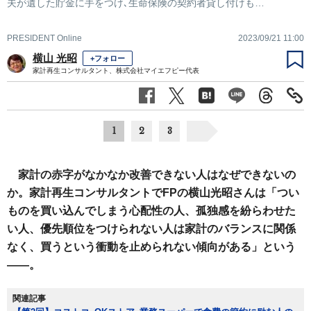
夫が遺した貯金に手をつけ､生命保険の契約者貸し付けも…
PRESIDENT Online
2023/09/21 11:00
横山 光昭
+フォロー
家計再生コンサルタント、株式会社マイエフピー代表
1
2
3
家計の赤字がなかなか改善できない人はなぜできないの
か。家計再生コンサルタントでFPの横山光昭さんは「つい
ものを買い込んでしまう心配性の人、孤独感を紛らわせた
い人、優先順位をつけられない人は家計のバランスに関係
なく、買うという衝動を止められない傾向がある」という
――。
関連記事