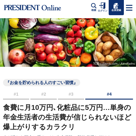
会員登録
検索
ログイン
写真＝iStock.com／AlexRaths
『お金を貯められる人のすごい習慣』
#1
#2
#3
#4
食費に月10万円､化粧品に5万円…単身の
年金生活者の生活費が信じられないほど
爆上がりするカラクリ