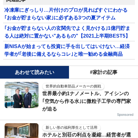
冷凍庫にぎっしり…片付けのプロが見ればすぐにわかる
｢お金が貯まらない家｣に必ずある3つの夏アイテム
｢お金が貯まらない人の玄関先でよく見かける｣1億円貯ま
る人は絶対に置かない"あるもの"【2021上半期BEST5】
新NISAが始まっても投資に手を出してはいけない…経済
学者が｢老後に備えるならコレ｣と唯一勧める金融商品
あわせて読みたい
#家計の記事
世界的自動車部品メーカーの挑戦
世界最小約1ナノメートル、アイシンの
｢空気から作る水｣に微粒子工学の専門家
が迫る
Sponsored
新しい形の福利厚生として活用
ホテルと別荘の利点を凝縮…経営者が選