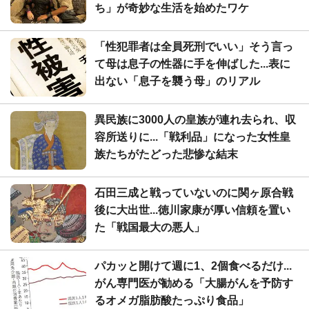
ち」が奇妙な生活を始めたワケ
「性犯罪者は全員死刑でいい」そう言っ
て母は息子の性器に手を伸ばした...表に
出ない「息子を襲う母」のリアル
異民族に3000人の皇族が連れ去られ、収
容所送りに...「戦利品」になった女性皇
族たちがたどった悲惨な結末
石田三成と戦っていないのに関ヶ原合戦
後に大出世...徳川家康が厚い信頼を置い
た「戦国最大の悪人」
パカッと開けて週に1、2個食べるだけ...
がん専門医が勧める「大腸がんを予防す
るオメガ脂肪酸たっぷり食品」