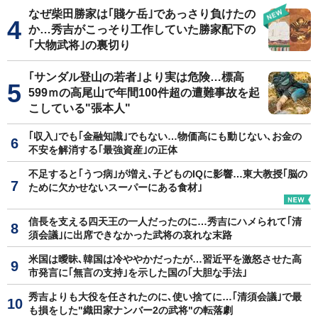
なぜ柴田勝家は｢賤ケ岳｣であっさり負けたの
か…秀吉がこっそり工作していた勝家配下の
｢大物武将｣の裏切り
｢サンダル登山の若者｣より実は危険…標高
599ｍの高尾山で年間100件超の遭難事故を起
こしている"張本人"
｢収入｣でも｢金融知識｣でもない…物価高にも動じない､お金の
不安を解消する｢最強資産｣の正体
不足すると｢うつ病｣が増え､子どものIQに影響…東大教授｢脳の
ために欠かせないスーパーにある食材｣
信長を支える四天王の一人だったのに…秀吉にハメられて｢清
須会議｣に出席できなかった武将の哀れな末路
米国は曖昧､韓国は冷ややかだったが…習近平を激怒させた高
市発言に｢無言の支持｣を示した国の｢大胆な手法｣
秀吉よりも大役を任されたのに､使い捨てに…｢清須会議｣で最
も損をした"織田家ナンバー2の武将"の転落劇