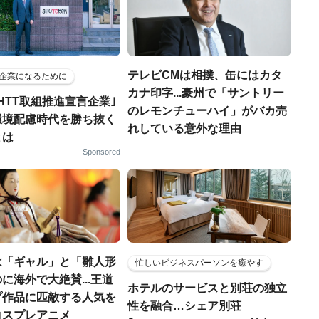
テレビCMは相撲、缶にはカタ
企業になるために
カナ印字...豪州で「サントリー
HTT取組推進宣言企業｣
のレモンチューハイ」がバカ売
環境配慮時代を勝ち抜く
れしている意外な理由
とは
Sponsored
は「ギャル」と「雛人形
忙しいビジネスパーソンを癒やす
に海外で大絶賛...王道
ホテルのサービスと別荘の独立
プ作品に匹敵する人気を
性を融合…シェア別荘
コスプレアニメ