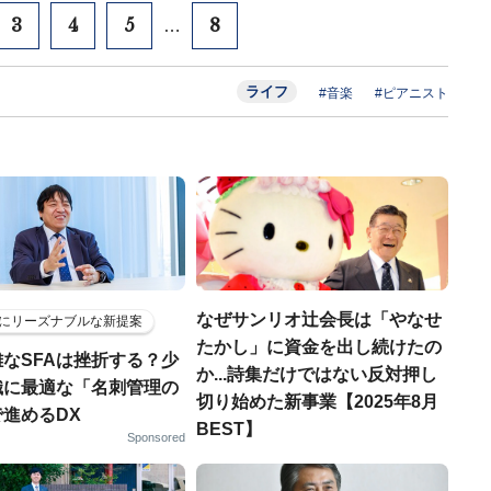
3
4
5
8
…
ライフ
#音楽
#ピアニスト
なぜサンリオ辻会長は「やなせ
にリーズナブルな新提案
たかし」に資金を出し続けたの
なSFAは挫折する？少
か...詩集だけではない反対押し
織に最適な「名刺管理の
切り始めた新事業【2025年8月
進めるDX
BEST】
Sponsored