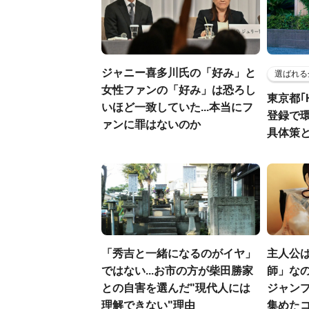
ジャニー喜多川氏の「好み」と
選ばれる
女性ファンの「好み」は恐ろし
東京都｢
いほど一致していた...本当にフ
登録で
ァンに罪はないのか
具体策
「秀吉と一緒になるのがイヤ」
主人公
ではない...お市の方が柴田勝家
師」なの
との自害を選んだ"現代人には
ジャン
理解できない"理由
集めた