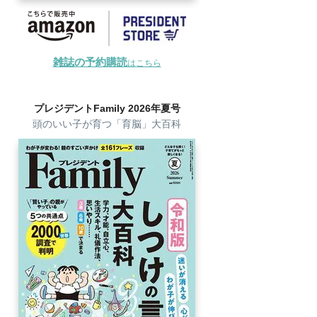
雑誌の予約購読
はこちら
プレジデントFamily 2026年夏号
頭のいい子が育つ「育脳」大百科