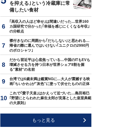
を抑える｣という冷蔵庫に常
備したい食材
｢高収入の人ほど幸せ｣は間違いだった…世界160
カ国研究で分かった｢幸福を感じにくくなる年収｣
の分岐点
襟付きなのに周囲から｢だらしない｣と思われる…
帰省の際に選んではいけない｢ユニクロの2990円
のポロシャツ｣
だから習近平は心底焦っている…中国のITもEVも
壊滅させる力を持つ日本が世界シェア8割を握
る"素材"の名前
台湾では6歳未満は鑑賞NGに…大人が震撼する映
画｢ちいかわ｣が"灰色"に塗って伏せたものの正体
これで｢愛子天皇｣はかえって近づいた…島田裕巳
｢野望にとらわれた麻生太郎が見落とした皇室典範
の大原則｣
もっと見る