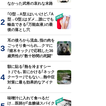
なかった武将の哀れな末路
｢O型→A型｣はいいけど､｢A
型→O型｣はダメ…誰にでも
輸血できる｢万能血液｣の最
後の落とし穴
耳の後ろから流血､指の肉を
ごっそり食べられ…クマに
｢猪木キック｣で応戦した36
歳男性の"数十秒間の死闘"
額に貼る｢熱を冷ますシー
ト｣でも､首にかける｢ネック
クーラー｣でもない…熱中症
対策に最も効果的なアイテ
ム
味噌汁に入れて食べるだ
け…医師が｢血糖値スパイク