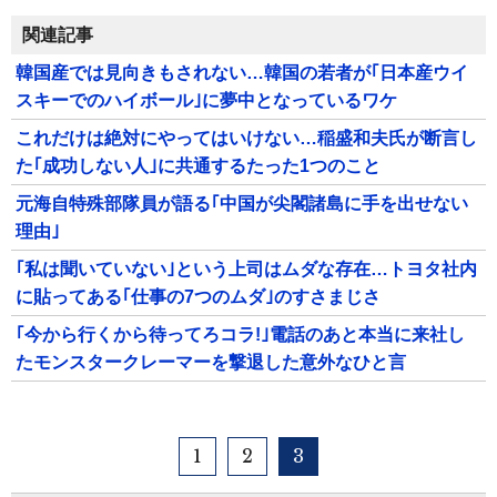
関連記事
韓国産では見向きもされない…韓国の若者が｢日本産ウイ
スキーでのハイボール｣に夢中となっているワケ
これだけは絶対にやってはいけない…稲盛和夫氏が断言し
た｢成功しない人｣に共通するたった1つのこと
元海自特殊部隊員が語る｢中国が尖閣諸島に手を出せない
理由｣
｢私は聞いていない｣という上司はムダな存在…トヨタ社内
に貼ってある｢仕事の7つのムダ｣のすさまじさ
｢今から行くから待ってろコラ!｣電話のあと本当に来社し
たモンスタークレーマーを撃退した意外なひと言
1
2
3