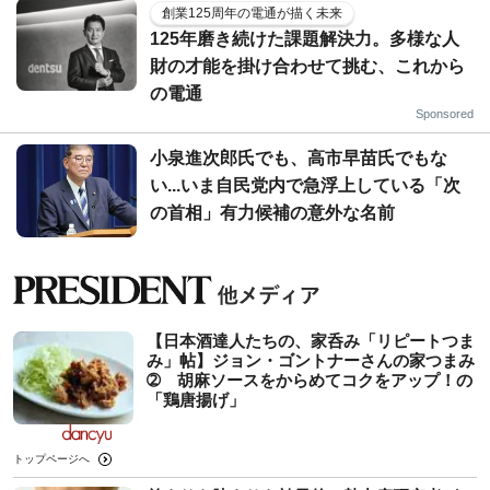
創業125周年の電通が描く未来
125年磨き続けた課題解決力。多様な人
財の才能を掛け合わせて挑む、これから
の電通
Sponsored
小泉進次郎氏でも、高市早苗氏でもな
い...いま自民党内で急浮上している「次
の首相」有力候補の意外な名前
【日本酒達人たちの、家呑み「リピートつま
み」帖】ジョン・ゴントナーさんの家つまみ
➁ 胡麻ソースをからめてコクをアップ！の
「鶏唐揚げ」
トップページへ