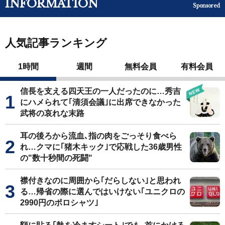
INFORMATION
Sponsored
人気記事ランキング
1時間
週間
無料会員
有料会員
信長を支える四天王の一人だったのに…秀吉
にハメられて｢清須会議｣に出席できなかった
武将の哀れな末路
耳の後ろから流血､指の肉をごっそり食べら
れ…クマに｢猪木キック｣で応戦した36歳男性
の"数十秒間の死闘"
襟付きなのに周囲から｢だらしない｣と思われ
る…帰省の際に選んではいけない｢ユニクロの
2990円のポロシャツ｣