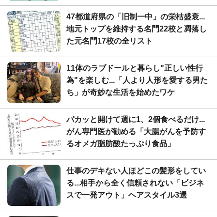
47都道府県の「旧制一中」の栄枯盛衰...
地元トップを維持する名門22校と凋落し
た元名門17校の全リスト
11体のラブドールと暮らし"正しい性行
為"を楽しむ...「人より人形を愛する男た
ち」が奇妙な生活を始めたワケ
パカッと開けて週に1、2個食べるだけ...
がん専門医が勧める「大腸がんを予防す
るオメガ脂肪酸たっぷり食品」
仕事のデキない人ほどこの髪形をしてい
る...相手から全く信頼されない「ビジネ
スで一発アウト」ヘアスタイル3選