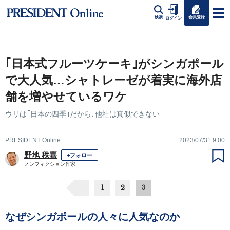
会員登録
検索
ログイン
｢日本式フルーツケーキ｣がシンガポール
で大人気…シャトレーゼが着実に海外店
舗を増やせているワケ
ウリは｢日本の四季｣だから､他社は真似できない
PRESIDENT Online
2023/07/31 9:00
野地 秩嘉
+フォロー
ノンフィクション作家
1
2
3
なぜシンガポールの人々に人気なのか