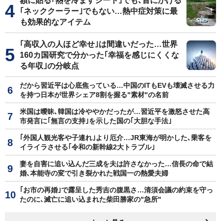
額に貼る｢熱を冷ますシート｣でも､首にかける
｢ネッククーラー｣でもない…熱中症対策に最
も効果的なアイテム
｢高収入の人ほど幸せ｣は間違いだった…世界
160カ国研究で分かった｢幸福を感じにくくな
る年収｣の分岐点
だから習近平は心底焦っている…中国のITもEVも壊滅させる力
を持つ日本が世界シェア8割を握る"素材"の名前
米国は曖昧､韓国は冷ややかだったが…習近平を激怒させた高
市発言に｢無言の支持｣を示した国の｢大胆な手法｣
｢外国人観光客や子連れ｣より厄介…JR東海が明かした､乗客を
イライラさせる｢令和の新幹線2大トラブル｣
妻を自害に追い込んだ三成を夫は許さなかった…信長の命で結
婚､本能寺の変で引き裂かれた戦国一の熱愛夫婦
｢お市の再婚｣で露呈した秀吉の腹黒さ…清須会議の約束を守っ
たのに､滅亡に追い込まれた柴田勝家の"急所"