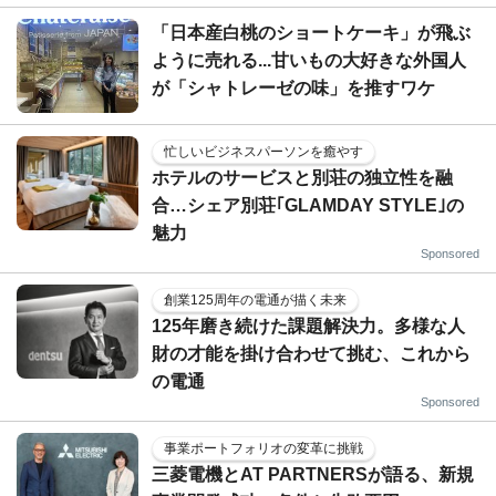
「日本産白桃のショートケーキ」が飛ぶ
ように売れる...甘いもの大好きな外国人
が「シャトレーゼの味」を推すワケ
忙しいビジネスパーソンを癒やす
ホテルのサービスと別荘の独立性を融
合…シェア別荘｢GLAMDAY STYLE｣の
魅力
Sponsored
創業125周年の電通が描く未来
125年磨き続けた課題解決力。多様な人
財の才能を掛け合わせて挑む、これから
の電通
Sponsored
事業ポートフォリオの変革に挑戦
三菱電機とAT PARTNERSが語る、新規