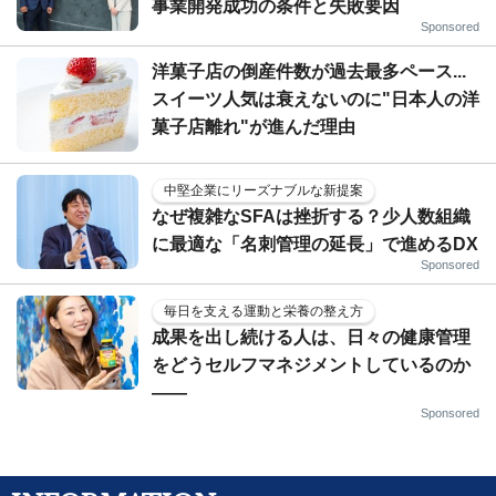
事業開発成功の条件と失敗要因
Sponsored
洋菓子店の倒産件数が過去最多ペース...
スイーツ人気は衰えないのに"日本人の洋
菓子店離れ"が進んだ理由
中堅企業にリーズナブルな新提案
なぜ複雑なSFAは挫折する？少人数組織
に最適な「名刺管理の延長」で進めるDX
Sponsored
毎日を支える運動と栄養の整え方
成果を出し続ける人は、日々の健康管理
をどうセルフマネジメントしているのか
——
Sponsored