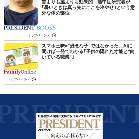
首よりも脇よりも効果的…熱中症研究者が
｢暑いときは真っ先にここを冷やせ｣という意
外な体の部位
トップページへ
スマホ三昧="残念な子"ではなかった…AIに
聞けば一発でわかる｢子供の隠れた才能と"向
いている職業"｣
トップページへ