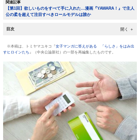
関連記事
【第1回】欲しいものをすべて手に入れた…漫画『YAWARA！』で主人
公の柔を超えて注目すべきロールモデルは誰か
目次
※本稿は、トミヤマユキコ『
女子マンガに答えがある 「らしさ」をはみ出
すヒロインたち
』（中央公論新社）の一部を再編集したものです。