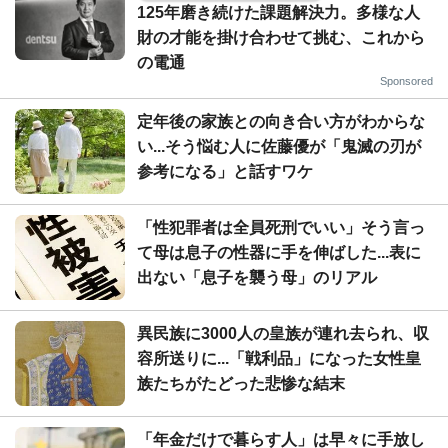
125年磨き続けた課題解決力。多様な人
財の才能を掛け合わせて挑む、これから
の電通
Sponsored
定年後の家族との向き合い方がわからな
い...そう悩む人に佐藤優が「鬼滅の刃が
参考になる」と話すワケ
「性犯罪者は全員死刑でいい」そう言っ
て母は息子の性器に手を伸ばした...表に
出ない「息子を襲う母」のリアル
異民族に3000人の皇族が連れ去られ、収
容所送りに...「戦利品」になった女性皇
族たちがたどった悲惨な結末
「年金だけで暮らす人」は早々に手放し