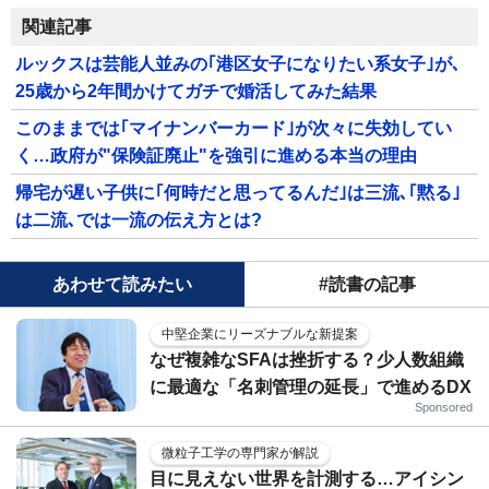
関連記事
ルックスは芸能人並みの｢港区女子になりたい系女子｣が､
25歳から2年間かけてガチで婚活してみた結果
このままでは｢マイナンバーカード｣が次々に失効してい
く…政府が"保険証廃止"を強引に進める本当の理由
帰宅が遅い子供に｢何時だと思ってるんだ｣は三流､｢黙る｣
は二流､では一流の伝え方とは?
あわせて読みたい
#読書の記事
中堅企業にリーズナブルな新提案
なぜ複雑なSFAは挫折する？少人数組織
に最適な「名刺管理の延長」で進めるDX
Sponsored
微粒子工学の専門家が解説
目に見えない世界を計測する…アイシン