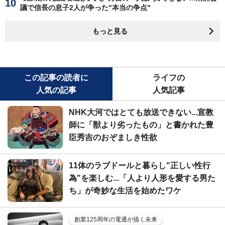
議で信長の息子2人が争った"本当の争点"
もっと見る
この記事の読者に
ライフの
人気の記事
人気記事
NHK大河ではとても放送できない...宣教
師に「獣より劣ったもの」と書かれた豊
臣秀吉のおぞましき性欲
11体のラブドールと暮らし"正しい性行
為"を楽しむ...「人より人形を愛する男た
ち」が奇妙な生活を始めたワケ
創業125周年の電通が描く未来