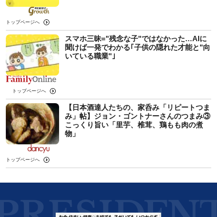
トップページへ
スマホ三昧="残念な子"ではなかった…AIに
聞けば一発でわかる｢子供の隠れた才能と"向
いている職業"｣
トップページへ
【日本酒達人たちの、家呑み「リピートつま
み」帖】ジョン・ゴントナーさんのつまみ③
こっくり旨い「里芋、椎茸、鶏もも肉の煮
物」
トップページへ