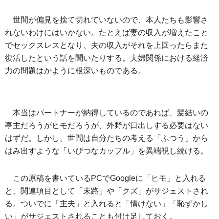
世間が偏見を捨て切れていないので、本人たちも影響さ
れないわけにはいかない。たとえば妻の収入が増えたこと
でセックスレスとなり、夫の収入がそれを上回ったらまた
復活したという話を聞いたりする。夫婦関係における経済
力の問題はかように根深いものである。
本当はパートナーが納得しているのであれば、髪結いの
亭主だろうがヒモだろうが、外野が口出しする必要はない
はずだ。しかし、世間は自分たちの考える「ふつう」から
はみ出すような「いびつなカップル」を異端視し続ける。
この原稿を書いているPCでGoogleに「ヒモ」と入れる
と、関連項目として「末路」や「クズ」がサジェストされ
る。ついでに「主夫」と入れると「情けない」「恥ずかし
い」がサジェストされることも付け足しておく。