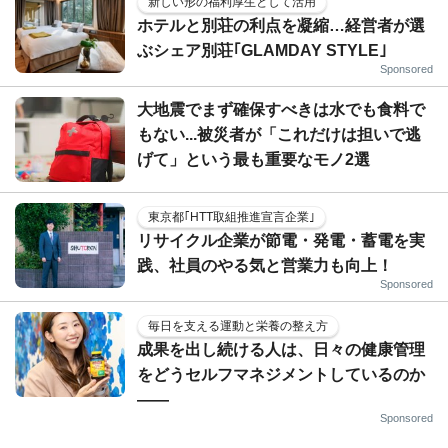
新しい形の福利厚生として活用
ホテルと別荘の利点を凝縮…経営者が選
ぶシェア別荘｢GLAMDAY STYLE｣
Sponsored
大地震でまず確保すべきは水でも食料で
もない...被災者が「これだけは担いで逃
げて」という最も重要なモノ2選
東京都｢HTT取組推進宣言企業｣
リサイクル企業が節電・発電・蓄電を実
践、社員のやる気と営業力も向上！
Sponsored
毎日を支える運動と栄養の整え方
成果を出し続ける人は、日々の健康管理
をどうセルフマネジメントしているのか
——
Sponsored