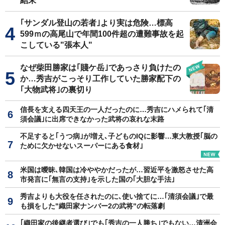
結末
｢サンダル登山の若者｣より実は危険…標高
599ｍの高尾山で年間100件超の遭難事故を起
こしている"張本人"
なぜ柴田勝家は｢賤ケ岳｣であっさり負けたの
か…秀吉がこっそり工作していた勝家配下の
｢大物武将｣の裏切り
信長を支える四天王の一人だったのに…秀吉にハメられて｢清
須会議｣に出席できなかった武将の哀れな末路
不足すると｢うつ病｣が増え､子どものIQに影響…東大教授｢脳の
ために欠かせないスーパーにある食材｣
米国は曖昧､韓国は冷ややかだったが…習近平を激怒させた高
市発言に｢無言の支持｣を示した国の｢大胆な手法｣
秀吉よりも大役を任されたのに､使い捨てに…｢清須会議｣で最
も損をした"織田家ナンバー2の武将"の転落劇
｢織田家の後継者選び｣でも｢秀吉の一人勝ち｣でもない…清洲会