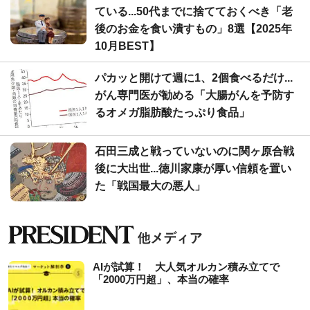
ている...50代までに捨てておくべき「老
後のお金を食い潰すもの」8選【2025年
10月BEST】
パカッと開けて週に1、2個食べるだけ...
がん専門医が勧める「大腸がんを予防す
るオメガ脂肪酸たっぷり食品」
石田三成と戦っていないのに関ヶ原合戦
後に大出世...徳川家康が厚い信頼を置い
た「戦国最大の悪人」
AIが試算！ 大人気オルカン積み立てで
「2000万円超」、本当の確率