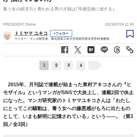
養う女の経済力と養われる男の才能は｢等価交換に値する｣
PRESIDENT Online
2023/07/28 11:00
トミヤマ ユキコ
+フォロー
ライター、マンガ研究者、東北芸術工科大学芸術学部文芸学科准教授
1
2
3
4
2015年、月刊誌で連載が始まった東村アキコさんの『ヒ
モザイル』というマンガがSNSで大炎上し、連載2回で休止
になった。マンガ研究家のトミヤマユキコさんは「わたし
にとってこの騒動は、養う女への嫌悪感がもろに出たもの
として、いまも鮮明に記憶されている」という――。（第3
回／全3回）