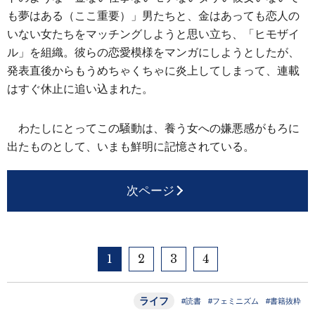
も夢はある（ここ重要）」男たちと、金はあっても恋人の
いない女たちをマッチングしようと思い立ち、「ヒモザイ
ル」を組織。彼らの恋愛模様をマンガにしようとしたが、
発表直後からもうめちゃくちゃに炎上してしまって、連載
はすぐ休止に追い込まれた。
わたしにとってこの騒動は、養う女への嫌悪感がもろに
出たものとして、いまも鮮明に記憶されている。
次ページ
1
2
3
4
ライフ
#読書
#フェミニズム
#書籍抜粋