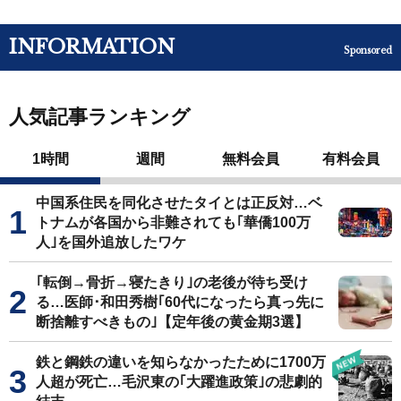
INFORMATION
Sponsored
人気記事ランキング
1時間
週間
無料会員
有料会員
中国系住民を同化させたタイとは正反対…ベ
トナムが各国から非難されても｢華僑100万
人｣を国外追放したワケ
｢転倒→骨折→寝たきり｣の老後が待ち受け
る…医師･和田秀樹｢60代になったら真っ先に
断捨離すべきもの｣【定年後の黄金期3選】
鉄と鋼鉄の違いを知らなかったために1700万
人超が死亡…毛沢東の｢大躍進政策｣の悲劇的