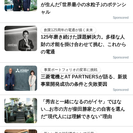
が生んだ｢世界最小の水粒子｣のポテンシ
ャル
Sponsored
創業125周年の電通が描く未来
125年磨き続けた課題解決力。多様な人
財の才能を掛け合わせて挑む、これから
の電通
Sponsored
事業ポートフォリオの変革に挑戦
三菱電機とAT PARTNERSが語る、新規
事業開発成功の条件と失敗要因
Sponsored
「秀吉と一緒になるのがイヤ」ではな
い...お市の方が柴田勝家との自害を選ん
だ"現代人には理解できない"理由