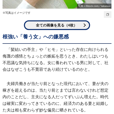
写真＝iStock.com／takasuu
※写真はイメージです
全ての画像を見る（4枚）
根強い「養う女」への嫌悪感
「髪結いの亭主」や「ヒモ」といった存在に向けられる
侮蔑の感情とちょっとの嫉妬を思うとき、わたしはいつも
不思議な気持ちになる。女に養われている男に対して、社
会はなぜこうも不寛容であり続けているのかと。
夫婦共働きが当たり前となった現代において、妻が夫の
稼ぎを超えるのは、当たり前とまでは言わないけれど想定
内のことだし、主夫になる人だってずいぶん増えた。時代
は確実に変わってきているのに、経済力のある妻と結婚し
た夫は相も変わらず妙な偏見に晒されている。