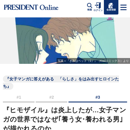
会員登録
検索
ログイン
写真＝『きみはペット（1）』（Kissコミックス）より
『女子マンガに答えがある 「らしさ」をはみ出すヒロインた
ち』
#1
#2
#3
『ヒモザイル』は炎上したが…女子マン
ガの世界ではなぜ｢養う女･養われる男｣
が描かれるのか