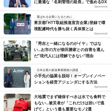
に最適な「名刺管理の延長」で進めるDX
Sponsored
選ばれる企業になるために
東京都｢HTT取組推進宣言企業｣登録で環
境配慮時代を勝ち抜く具体策とは
Sponsored
「秀吉と一緒になるのがイヤ」ではな
い...お市の方が柴田勝家との自害を選ん
だ"現代人には理解できない"理由
日本企業の新規事業開発の課題
小手先の協業を脱却！オープンイノベー
ションを経営アジェンダにする方法
Sponsored
大地震でまず確保すべきは水でも食料で
もない...被災者が「これだけは担いで逃
げて」という最も重要なモノ2選