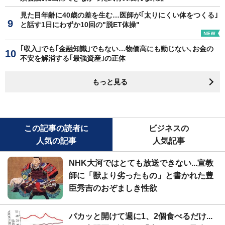
見た目年齢に40歳の差を生む…医師が｢太りにくい体をつくる｣
と話す1日にわずか10回の"脱ET体操"
｢収入｣でも｢金融知識｣でもない…物価高にも動じない､お金の
不安を解消する｢最強資産｣の正体
もっと見る
この記事の読者に
ビジネスの
人気の記事
人気記事
NHK大河ではとても放送できない...宣教
師に「獣より劣ったもの」と書かれた豊
臣秀吉のおぞましき性欲
パカッと開けて週に1、2個食べるだけ...