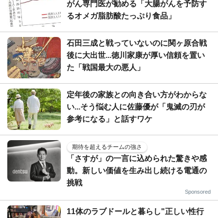
がん専門医が勧める「大腸がんを予防す
るオメガ脂肪酸たっぷり食品」
石田三成と戦っていないのに関ヶ原合戦
後に大出世...徳川家康が厚い信頼を置い
た「戦国最大の悪人」
定年後の家族との向き合い方がわからな
い...そう悩む人に佐藤優が「鬼滅の刃が
参考になる」と話すワケ
期待を超えるチームの強さ
「さすが」の一言に込められた驚きや感
動。新しい価値を生み出し続ける電通の
挑戦
Sponsored
11体のラブドールと暮らし"正しい性行