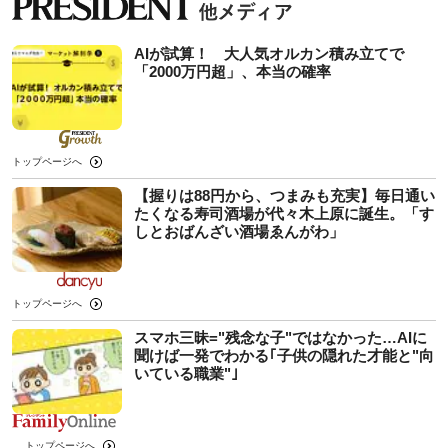
AIが試算！ 大人気オルカン積み立てで
「2000万円超」、本当の確率
トップページへ
【握りは88円から、つまみも充実】毎日通い
たくなる寿司酒場が代々木上原に誕生。「す
しとおばんざい酒場ゑんがわ」
トップページへ
スマホ三昧="残念な子"ではなかった…AIに
聞けば一発でわかる｢子供の隠れた才能と"向
いている職業"｣
トップページへ