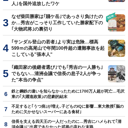
人｣を国外追放したワケ
なぜ柴田勝家は｢賤ケ岳｣であっさり負けたの
か…秀吉がこっそり工作していた勝家配下の
｢大物武将｣の裏切り
｢サンダル登山の若者｣より実は危険…標高
599ｍの高尾山で年間100件超の遭難事故を起
こしている"張本人"
｢織田家の後継者選び｣でも｢秀吉の一人勝ち｣
でもない…清洲会議で信長の息子2人が争っ
た"本当の争点"
鉄と鋼鉄の違いを知らなかったために1700万人超が死亡…毛沢
東の｢大躍進政策｣の悲劇的結末
不足すると｢うつ病｣が増え､子どものIQに影響…東大教授｢脳の
ために欠かせないスーパーにある食材｣
信長を支える四天王の一人だったのに…秀吉にハメられて｢清
須会議｣に出席できなかった武将の哀れな末路