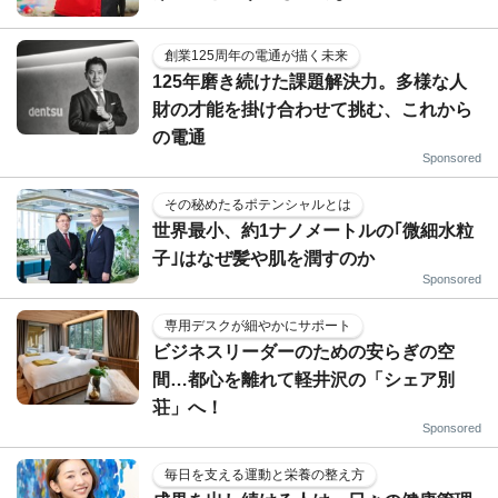
創業125周年の電通が描く未来
125年磨き続けた課題解決力。多様な人
財の才能を掛け合わせて挑む、これから
の電通
Sponsored
その秘めたるポテンシャルとは
世界最小、約1ナノメートルの｢微細水粒
子｣はなぜ髪や肌を潤すのか
Sponsored
専用デスクが細やかにサポート
ビジネスリーダーのための安らぎの空
間…都心を離れて軽井沢の「シェア別
荘」へ！
Sponsored
毎日を支える運動と栄養の整え方