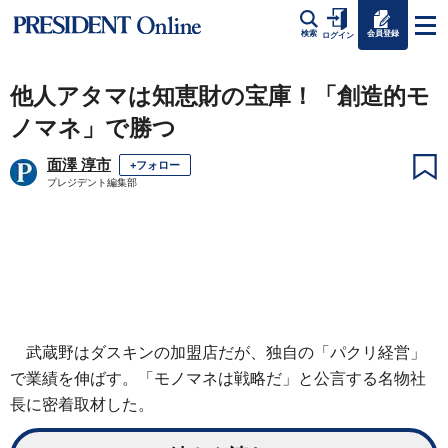
会員登録
検索
ログイン
他人アタマは知恵財の宝庫！「創造的モ
ノマネ」で勝つ
面澤 淳市
+フォロー
プレジデント編集部
武蔵野はダスキンの加盟店だが、独自の「パクリ経営」
で業績を伸ばす。「モノマネは戦略だ」と公言する名物社
長に密着取材した。