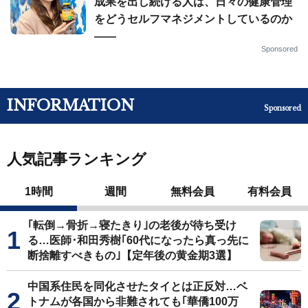
成果を出し続ける人は、日々の健康管理
をどうセルフマネジメントしているのか
——
Sponsored
INFORMATION
Sponsored
人気記事ランキング
1時間
週間
無料会員
有料会員
｢転倒→骨折→寝たきり｣の老後が待ち受け
る…医師･和田秀樹｢60代になったら真っ先に
断捨離すべきもの｣【定年後の黄金期3選】
中国系住民を同化させたタイとは正反対…ベ
トナムが各国から非難されても｢華僑100万