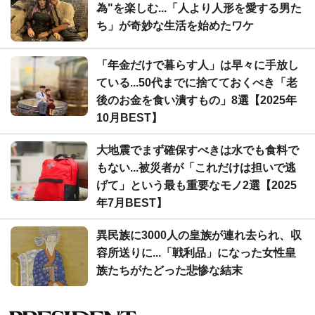
為"を楽しむ...「人より人形を愛する男た
ち」が奇妙な生活を始めたワケ
「年金だけで暮らす人」は早々に手放し
ている...50代までに捨てておくべき「老
後のお金を食い潰すもの」8選【2025年
10月BEST】
大地震でまず確保すべきは水でも食料で
もない...被災者が「これだけは担いで逃
げて」という最も重要なモノ2選【2025
年7月BEST】
異民族に3000人の皇族が連れ去られ、収
容所送りに...「戦利品」になった女性皇
族たちがたどった悲惨な結末