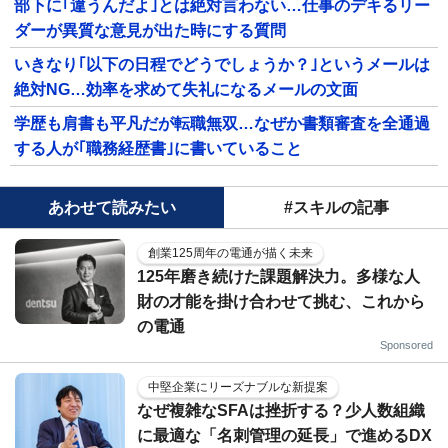
部下に｢違うんだよ｣とは絶対言わない…仕事のデキるリー
ダーが異質な意見が出た時にする質問
いきなり｢以下の日程でどうでしょうか？｣というメールは
絶対NG…効率を求めて失礼になるメールの文面
学歴も肩書も平凡だが転職無双…なぜか書類審査を全通過
する人が｢職務経歴書｣に書いていること
あわせて読みたい
#スキルの記事
創業125周年の電通が描く未来
125年磨き続けた課題解決力。多様な人
財の才能を掛け合わせて挑む、これから
の電通
Sponsored
中堅企業にリーズナブルな新提案
なぜ複雑なSFAは挫折する？少人数組織
に最適な「名刺管理の延長」で進めるDX