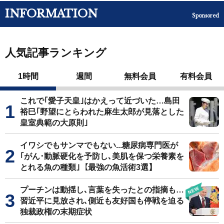
INFORMATION
Sponsored
人気記事ランキング
1時間
週間
無料会員
有料会員
これで｢愛子天皇｣はかえって近づいた…島田
裕巳｢野望にとらわれた麻生太郎が見落とした
皇室典範の大原則｣
イワシでもサンマでもない...糖尿病専門医が
｢がん･動脈硬化を予防し､美肌を保つ栄養素を
とれる魚の種類｣【最強の魚活術3選】
プーチンは動揺し､言葉を失ったとの指摘も…
習近平に見放され､側近も友好国も停戦を迫る
独裁政権の末期症状