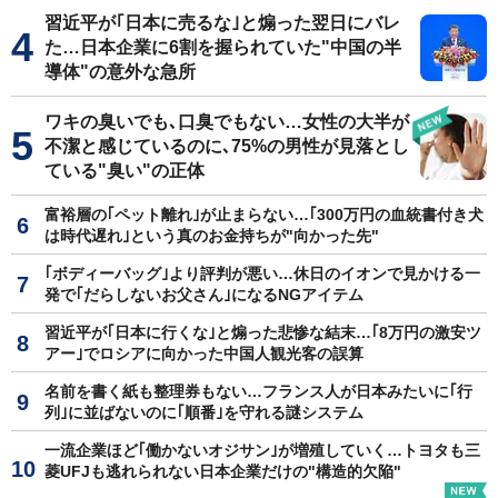
習近平が｢日本に売るな｣と煽った翌日にバレ
た…日本企業に6割を握られていた"中国の半
導体"の意外な急所
ワキの臭いでも､口臭でもない…女性の大半が
不潔と感じているのに､75%の男性が見落とし
ている"臭い"の正体
富裕層の｢ペット離れ｣が止まらない…｢300万円の血統書付き犬
は時代遅れ｣という真のお金持ちが"向かった先"
｢ボディーバッグ｣より評判が悪い…休日のイオンで見かける一
発で｢だらしないお父さん｣になるNGアイテム
習近平が｢日本に行くな｣と煽った悲惨な結末…｢8万円の激安ツ
アー｣でロシアに向かった中国人観光客の誤算
名前を書く紙も整理券もない…フランス人が日本みたいに｢行
列｣に並ばないのに｢順番｣を守れる謎システム
一流企業ほど｢働かないオジサン｣が増殖していく…トヨタも三
菱UFJも逃れられない日本企業だけの"構造的欠陥"