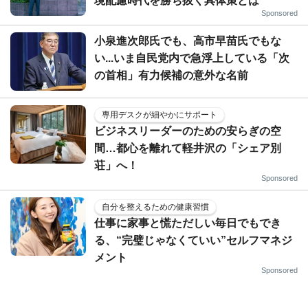
境配慮時代を勝ち抜く具体策とは
Sponsored
小泉進次郎氏でも、高市早苗氏でもな
い...いま自民党内で急浮上している「次
の首相」有力候補の意外な名前
専用デスクが細やかにサポート
ビジネスリーダーのための安らぎの空
間…都心を離れて軽井沢の「シェア別
荘」へ！
Sponsored
自分を整えるための健康習慣
仕事に家事と慌ただしい毎日でもでき
る、“完璧じゃなくていい”セルフマネジ
メント
Sponsored