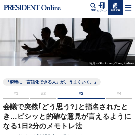
会員登録
検索
ログイン
写真＝iStock.com／FangXiaNuo
『瞬時に「言語化できる人」が、うまくいく。』
#1
#2
#3
#4
会議で突然｢どう思う?｣と指名されたと
き…ビシッと的確な意見が言えるように
なる1日2分のメモトレ法