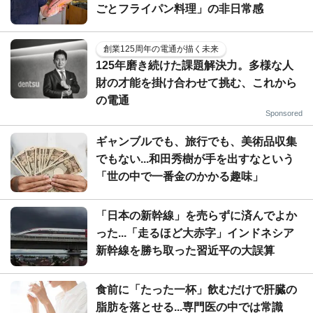
ごとフライパン料理」の非日常感
創業125周年の電通が描く未来
125年磨き続けた課題解決力。多様な人
財の才能を掛け合わせて挑む、これから
の電通
Sponsored
ギャンブルでも、旅行でも、美術品収集
でもない...和田秀樹が手を出すなという
「世の中で一番金のかかる趣味」
「日本の新幹線」を売らずに済んでよか
った...「走るほど大赤字」インドネシア
新幹線を勝ち取った習近平の大誤算
食前に「たった一杯」飲むだけで肝臓の
脂肪を落とせる...専門医の中では常識