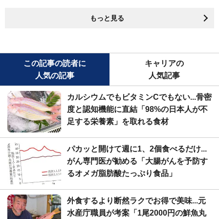
もっと見る
この記事の読者に
キャリアの
人気の記事
人気記事
カルシウムでもビタミンCでもない...骨密
度と認知機能に直結「98%の日本人が不
足する栄養素」を取れる食材
パカッと開けて週に1、2個食べるだけ...
がん専門医が勧める「大腸がんを予防す
るオメガ脂肪酸たっぷり食品」
外食するより断然ラクでお得で美味...元
水産庁職員が考案「1尾2000円の鮮魚丸