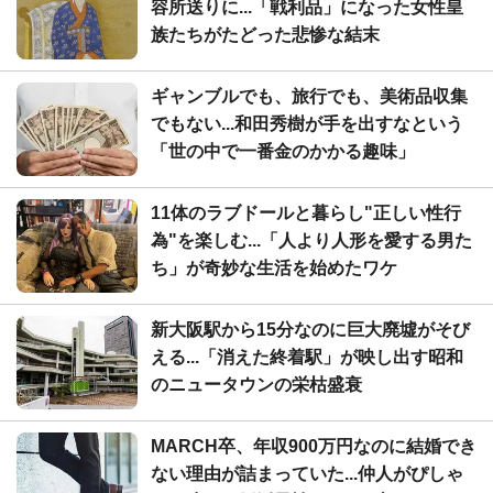
容所送りに...「戦利品」になった女性皇
族たちがたどった悲惨な結末
ギャンブルでも、旅行でも、美術品収集
でもない...和田秀樹が手を出すなという
「世の中で一番金のかかる趣味」
11体のラブドールと暮らし"正しい性行
為"を楽しむ...「人より人形を愛する男た
ち」が奇妙な生活を始めたワケ
新大阪駅から15分なのに巨大廃墟がそび
える...「消えた終着駅」が映し出す昭和
のニュータウンの栄枯盛衰
MARCH卒、年収900万円なのに結婚でき
ない理由が詰まっていた...仲人がぴしゃ