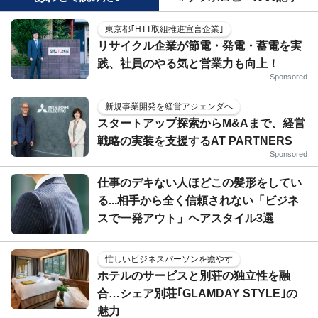
東京都｢HTT取組推進宣言企業｣
リサイクル企業が節電・発電・蓄電を実
践、社員のやる気と営業力も向上！
Sponsored
新規事業開発を経営アジェンダへ
スタートアップ探索からM&Aまで、経営
戦略の実装を支援するAT PARTNERS
Sponsored
仕事のデキない人ほどこの髪形をしてい
る...相手から全く信頼されない「ビジネ
スで一発アウト」ヘアスタイル3選
忙しいビジネスパーソンを癒やす
ホテルのサービスと別荘の独立性を融
合…シェア別荘｢GLAMDAY STYLE｣の
魅力