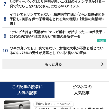
｢ボディーバッグ｣より評判が悪い…休日のイオンで見かける一
発で｢だらしないお父さん｣になるNGアイテム
イワシでもサンマでもない...糖尿病専門医が｢がん･動脈硬化を
予防し､美肌を保つ栄養素をとれる魚の種類｣【最強の魚活術3
選】
"テレビ大好き"高齢者の｢テレビ離れ｣が始まった…10代後半～
20代の約7割が"ほぼ見ない"衝撃の最新データ
ワキの臭いでも､口臭でもない…女性の大半が不潔と感じてい
るのに､75%の男性が見落としている"臭い"の正体
もっと見る
この記事の読者に
ビジネスの
人気の記事
人気記事
期待を超えるチームの強さ