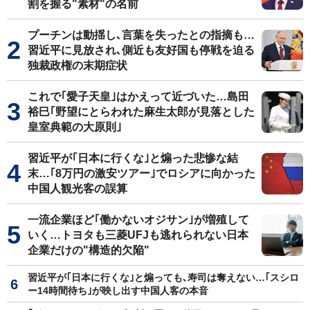
割を握る"素材"の名前
プーチンは動揺し､言葉を失ったとの指摘も…
習近平に見放され､側近も友好国も停戦を迫る
独裁政権の末期症状
これで｢愛子天皇｣はかえって近づいた…島田
裕巳｢野望にとらわれた麻生太郎が見落とした
皇室典範の大原則｣
習近平が｢日本に行くな｣と煽った悲惨な結
末…｢8万円の激安ツアー｣でロシアに向かった
中国人観光客の誤算
一流企業ほど｢働かないオジサン｣が増殖して
いく…トヨタも三菱UFJも逃れられない日本
企業だけの"構造的欠陥"
習近平が｢日本に行くな｣と煽っても､寿司は奪えない…｢スシロ
ー14時間待ち｣が映し出す中国人客の本音