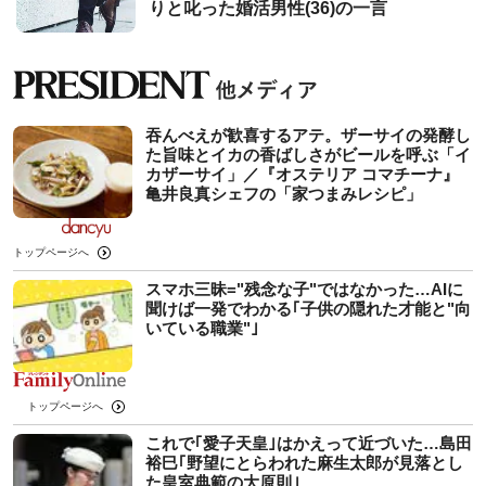
りと叱った婚活男性(36)の一言
吞んべえが歓喜するアテ。ザーサイの発酵し
た旨味とイカの香ばしさがビールを呼ぶ「イ
カザーサイ」／『オステリア コマチーナ』
⻲井良真シェフの「家つまみレシピ」
トップページへ
スマホ三昧="残念な子"ではなかった…AIに
聞けば一発でわかる｢子供の隠れた才能と"向
いている職業"｣
トップページへ
これで｢愛子天皇｣はかえって近づいた…島田
裕巳｢野望にとらわれた麻生太郎が見落とし
た皇室典範の大原則｣