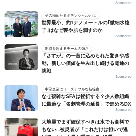
Sponsored
その秘めたるポテンシャルとは
世界最小、約1ナノメートルの｢微細水粒
子｣はなぜ髪や肌を潤すのか
Sponsored
期待を超えるチームの強さ
「さすが」の一言に込められた驚きや感
動。新しい価値を生み出し続ける電通の
挑戦
Sponsored
中堅企業にリーズナブルな新提案
なぜ複雑なSFAは挫折する？少人数組織
に最適な「名刺管理の延長」で進めるDX
Sponsored
大地震でまず確保すべきは水でも食料で
もない...被災者が「これだけは担いで逃