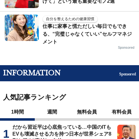
げて」という最も重要なモノ2選
自分を整えるための健康習慣
仕事に家事と慌ただしい毎日でもでき
る、“完璧じゃなくていい”セルフマネジ
メント
Sponsored
INFORMATION
Sponsored
人気記事ランキング
1時間
週間
無料会員
有料会員
だから習近平は心底焦っている…中国のITも
EVも壊滅させる力を持つ日本が世界シェア8