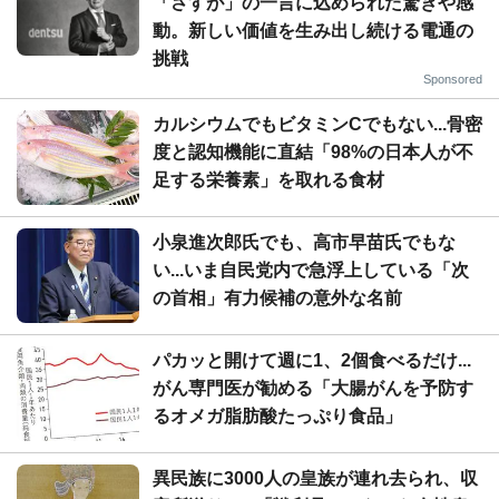
「さすが」の一言に込められた驚きや感
動。新しい価値を生み出し続ける電通の
挑戦
Sponsored
カルシウムでもビタミンCでもない...骨密
度と認知機能に直結「98%の日本人が不
足する栄養素」を取れる食材
小泉進次郎氏でも、高市早苗氏でもな
い...いま自民党内で急浮上している「次
の首相」有力候補の意外な名前
パカッと開けて週に1、2個食べるだけ...
がん専門医が勧める「大腸がんを予防す
るオメガ脂肪酸たっぷり食品」
異民族に3000人の皇族が連れ去られ、収