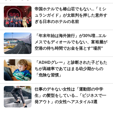
帝国ホテルでも椿山荘でもない...「ミシ
ュランガイド」が太鼓判を押した意外す
ぎる日本のホテルの名前
「年末年始は海外旅行」が30%増...エル
メスでもディオールでもない、富裕層が
空港の待ち時間でお金を落とす"場所"
「ADHDグレー」と診断された子どもた
ちが高確率であてはまる幼少期からの
「危険な習慣」
仕事のデキない女性は「運動部の中学
生」の髪型をしている...「ビジネスで一
発アウト」の女性ヘアスタイル3選