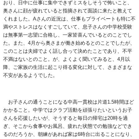
おり、日中に仕事に集中できずミスをしそうで怖いこと、
奥さんに顔が疲れていると指摘されて面談に来たと教えて
くれました。Aさんの近況は、仕事もプライベートも特に不
満やストレスはなくすごしていて、息子さんの中学校受験
は無事第一志望に合格し、一家皆喜んでいるとのことでし
た。また、4月から奥さまが働き始めるとのことでしたが、
このことは夫婦でよく話し合って決めたことであり、不平
不満はないとのこと。が、よくよく聞いてみると、4月以
降、ご家族の生活に起こり得る変化に対して、さまざまな
不安があるようでした。
お子さんの通うことになる中高一貫校は片道1.5時間ほど
かかること。中学ではクラブ活動を頑張りたいというお子
さんを応援したいが、そうすると毎日の帰宅は20時を過
ぎ、そこから食事やお風呂、疲れた状態での勉強などでき
るのだろうか、朝練があれば家は6時台に出ることになり、