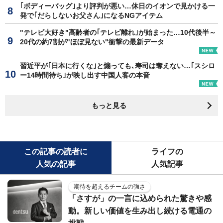
｢ボディーバッグ｣より評判が悪い…休日のイオンで見かける一
発で｢だらしないお父さん｣になるNGアイテム
"テレビ大好き"高齢者の｢テレビ離れ｣が始まった…10代後半～
20代の約7割が"ほぼ見ない"衝撃の最新データ
習近平が｢日本に行くな｣と煽っても､寿司は奪えない…｢スシロ
ー14時間待ち｣が映し出す中国人客の本音
もっと見る
この記事の読者に
ライフの
人気の記事
人気記事
期待を超えるチームの強さ
「さすが」の一言に込められた驚きや感
動。新しい価値を生み出し続ける電通の