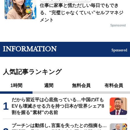
仕事に家事と慌ただしい毎日でもでき
る、“完璧じゃなくていい”セルフマネジ
メント
Sponsored
INFORMATION
Sponsored
人気記事ランキング
1時間
週間
無料会員
有料会員
だから習近平は心底焦っている…中国のITも
EVも壊滅させる力を持つ日本が世界シェア8
割を握る"素材"の名前
プーチンは動揺し､言葉を失ったとの指摘も…