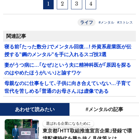
1
2
3
4
ライフ
#メンタル
#ストレス
関連記事
寝る前｢たった数分｣でメンタル回復…! 外資系産業医が伝
授する"鋼のメンタル"を手に入れるスゴ技3選
妻がうつ病に…｢なぜ｣という夫に精神科医が｢原因を探る
のはやめたほうがいい｣と諭すワケ
母親なのに仕事をして､子供に向き合えていない…子育て
世代を苦しめる｢普通のお母さん｣は虚像である
あわせて読みたい
#メンタルの記事
選ばれる企業になるために
東京都｢HTT取組推進宣言企業｣登録で環
境配慮時代を勝ち抜く具体策とは