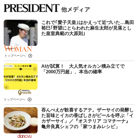
これで｢愛子天皇｣はかえって近づいた…島田
裕巳｢野望にとらわれた麻生太郎が見落とし
た皇室典範の大原則｣
トップページへ
AIが試算！ 大人気オルカン積み立てで
「2000万円超」、本当の確率
トップページへ
吞んべえが歓喜するアテ。ザーサイの発酵し
た旨味とイカの香ばしさがビールを呼ぶ「イ
カザーサイ」／『オステリア コマチーナ』
⻲井良真シェフの「家つまみレシピ」