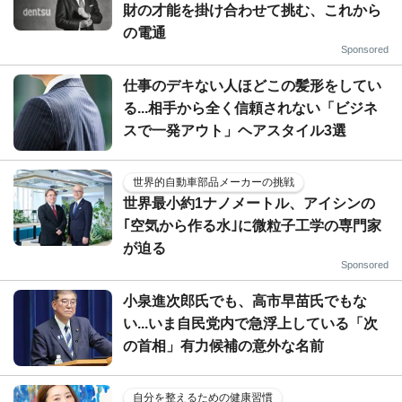
財の才能を掛け合わせて挑む、これから
の電通
Sponsored
仕事のデキない人ほどこの髪形をしてい
る...相手から全く信頼されない「ビジネ
スで一発アウト」ヘアスタイル3選
世界的自動車部品メーカーの挑戦
世界最小約1ナノメートル、アイシンの
｢空気から作る水｣に微粒子工学の専門家
が迫る
Sponsored
小泉進次郎氏でも、高市早苗氏でもな
い...いま自民党内で急浮上している「次
の首相」有力候補の意外な名前
自分を整えるための健康習慣