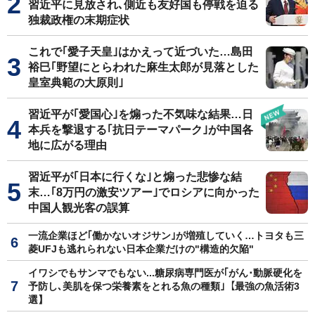
習近平に見放され､側近も友好国も停戦を迫る
独裁政権の末期症状
これで｢愛子天皇｣はかえって近づいた…島田
裕巳｢野望にとらわれた麻生太郎が見落とした
皇室典範の大原則｣
習近平が｢愛国心｣を煽った不気味な結果…日
本兵を撃退する｢抗日テーマパーク｣が中国各
地に広がる理由
習近平が｢日本に行くな｣と煽った悲惨な結
末…｢8万円の激安ツアー｣でロシアに向かった
中国人観光客の誤算
一流企業ほど｢働かないオジサン｣が増殖していく…トヨタも三
菱UFJも逃れられない日本企業だけの"構造的欠陥"
イワシでもサンマでもない...糖尿病専門医が｢がん･動脈硬化を
予防し､美肌を保つ栄養素をとれる魚の種類｣【最強の魚活術3
選】