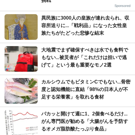
挑戦
Sponsored
異民族に3000人の皇族が連れ去られ、収
容所送りに...「戦利品」になった女性皇
族たちがたどった悲惨な結末
大地震でまず確保すべきは水でも食料で
もない...被災者が「これだけは担いで逃
げて」という最も重要なモノ2選
カルシウムでもビタミンCでもない...骨密
度と認知機能に直結「98%の日本人が不
足する栄養素」を取れる食材
パカッと開けて週に1、2個食べるだけ...
がん専門医が勧める「大腸がんを予防す
るオメガ脂肪酸たっぷり食品」