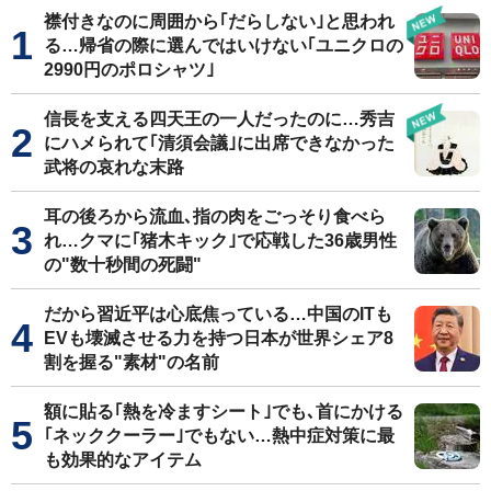
襟付きなのに周囲から｢だらしない｣と思われ
る…帰省の際に選んではいけない｢ユニクロの
2990円のポロシャツ｣
信長を支える四天王の一人だったのに…秀吉
にハメられて｢清須会議｣に出席できなかった
武将の哀れな末路
耳の後ろから流血､指の肉をごっそり食べら
れ…クマに｢猪木キック｣で応戦した36歳男性
の"数十秒間の死闘"
だから習近平は心底焦っている…中国のITも
EVも壊滅させる力を持つ日本が世界シェア8
割を握る"素材"の名前
額に貼る｢熱を冷ますシート｣でも､首にかける
｢ネッククーラー｣でもない…熱中症対策に最
も効果的なアイテム