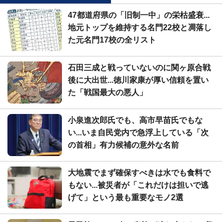
47都道府県の「旧制一中」の栄枯盛衰...
地元トップを維持する名門22校と凋落し
た元名門17校の全リスト
石田三成と戦っていないのに関ヶ原合戦
後に大出世...徳川家康が厚い信頼を置い
た「戦国最大の悪人」
小泉進次郎氏でも、高市早苗氏でもな
い...いま自民党内で急浮上している「次
の首相」有力候補の意外な名前
大地震でまず確保すべきは水でも食料で
もない...被災者が「これだけは担いで逃
げて」という最も重要なモノ2選