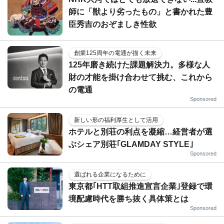
師に「獣より劣ったもの」と書かれた豊
臣秀吉のおぞましき性欲
創業125周年の電通が描く未来
125年磨き続けた課題解決力。多様な人
財の才能を掛け合わせて挑む、これから
の電通
Sponsored
新しい形の福利厚生として活用
ホテルと別荘の利点を凝縮…経営者が選
ぶシェア別荘｢GLAMDAY STYLE｣
Sponsored
選ばれる企業になるために
東京都｢HTT取組推進宣言企業｣登録で環
境配慮時代を勝ち抜く具体策とは
Sponsored