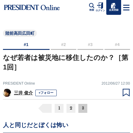
会員登録
検索
ログイン
陸前高田広田町
#1
#2
#3
#4
なぜ若者は被災地に移住したのか？［第
1回］
PRESIDENT Online
2012/06/27 12:00
三井 俊介
+フォロー
1
2
3
人と同じだとぼくは怖い