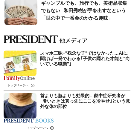
ギャンブルでも、旅行でも、美術品収集
でもない...和田秀樹が手を出すなという
「世の中で一番金のかかる趣味」
スマホ三昧="残念な子"ではなかった…AIに
聞けば一発でわかる｢子供の隠れた才能と"向
いている職業"｣
トップページへ
首よりも脇よりも効果的…熱中症研究者が
｢暑いときは真っ先にここを冷やせ｣という意
外な体の部位
トップページへ