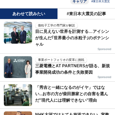
キャリア
#東日本大震災
あわせて読みたい
#東日本大震災の記事
微粒子工学の専門家が解説
目に見えない世界を計測する…アイシン
が生んだ｢世界最小の水粒子｣のポテンシ
ャル
Sponsored
事業ポートフォリオの変革に挑戦
三菱電機とAT PARTNERSが語る、新規
事業開発成功の条件と失敗要因
Sponsored
「秀吉と一緒になるのがイヤ」ではな
い...お市の方が柴田勝家との自害を選ん
だ"現代人には理解できない"理由
NHK大河ではとても放送できない...宣教