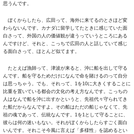
思うんです。
ぼくからしたら、広田って、海外に来てるのとさほど変
わらないんです。カナダに留学してたときに感じていた面
白さって、外国の人の価値観が違うっていうところにある
んですけど、それと、こっちで広田の人と話していて感じ
る面白さって、ほとんど似てます。
たとえば漁師って、津波が来ると、沖に船を出して守る
んです。船を守るためだけになんで命を賭けるのって自分
は思っちゃう。でも、それって、1を10に大きくすることに
比重を置いている都会の文化の考え方なんです。こっちの
人はなんで船を沖に出すかというと、先祖代々守られてき
た船だからなんですよ。その船はただの船じゃなくて、先
祖の魂であって、伝統なんです。1を1として守ることに、
彼らは何の迷いもない。それがぼくからしたらすごく面白
いんです。それこそ今風に言えば「多様性」を認めるとい