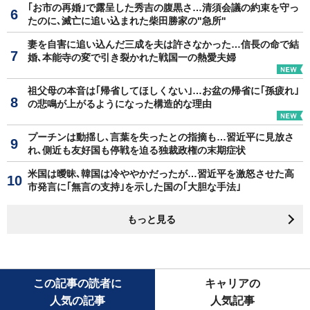
｢お市の再婚｣で露呈した秀吉の腹黒さ…清須会議の約束を守っ
たのに､滅亡に追い込まれた柴田勝家の"急所"
妻を自害に追い込んだ三成を夫は許さなかった…信長の命で結
婚､本能寺の変で引き裂かれた戦国一の熱愛夫婦
祖父母の本音は｢帰省してほしくない｣…お盆の帰省に｢孫疲れ｣
の悲鳴が上がるようになった構造的な理由
プーチンは動揺し､言葉を失ったとの指摘も…習近平に見放さ
れ､側近も友好国も停戦を迫る独裁政権の末期症状
米国は曖昧､韓国は冷ややかだったが…習近平を激怒させた高
市発言に｢無言の支持｣を示した国の｢大胆な手法｣
もっと見る
この記事の読者に
キャリアの
人気の記事
人気記事