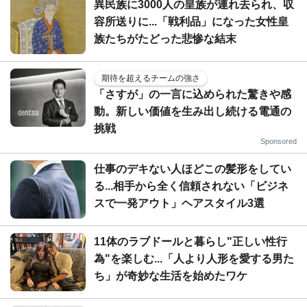
異民族に3000人の皇族が連れ去られ、収
容所送りに...「戦利品」になった女性皇
族たちがたどった悲惨な結末
期待を超えるチームの強さ
「さすが」の一言に込められた驚きや感
動。新しい価値を生み出し続ける電通の
挑戦
Sponsored
仕事のデキない人ほどこの髪形をしてい
る...相手から全く信頼されない「ビジネ
スで一発アウト」ヘアスタイル3選
11体のラブドールと暮らし"正しい性行
為"を楽しむ...「人より人形を愛する男た
ち」が奇妙な生活を始めたワケ