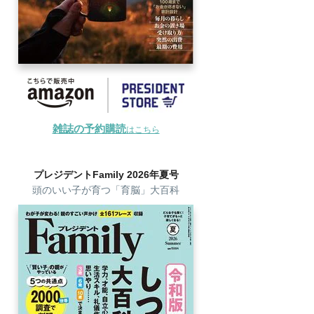
雑誌の予約購読
はこちら
プレジデントFamily 2026年夏号
頭のいい子が育つ「育脳」大百科