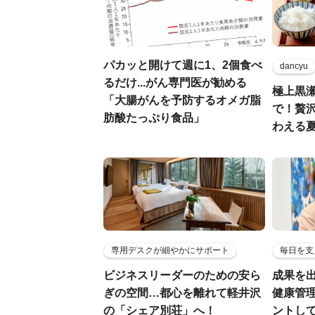
パカッと開けて週に1、2個食べ
dancyu
るだけ...がん専門医が勧める
極上黒
「大腸がんを予防するオメガ脂
で！贅
肪酸たっぷり食品」
わえる
専用デスクが細やかにサポート
毎日を支
ビジネスリーダーのための安ら
成果を
ぎの空間…都心を離れて軽井沢
健康管
の「シェア別荘」へ！
ントし