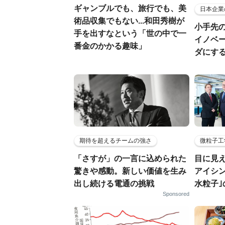
ギャンブルでも、旅行でも、美
日本企業
術品収集でもない...和田秀樹が
小手先
手を出すなという「世の中で一
イノベ
番金のかかる趣味」
ダにす
期待を超えるチームの強さ
微粒子工
「さすが」の一言に込められた
目に見
驚きや感動。新しい価値を生み
アイシ
出し続ける電通の挑戦
水粒子
Sponsored