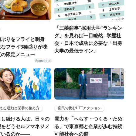
「三菱商事"採用大学"ランキン
グ」を見れば一目瞭然...学歴社
瀬ぶりをフライと刺身
会・日本で成功に必要な「出身
沢なフライ3種盛りが味
大学の最低ライン」
夏の限定メニュー
Sponsored
える運動と栄養の整え方
官民で挑むHTTアクション
出し続ける人は、日々の
電力を「へらす・つくる・ため
理をどうセルフマネジメ
る」で東京都と企業が歩む持続
ているのか——
可能社会への道