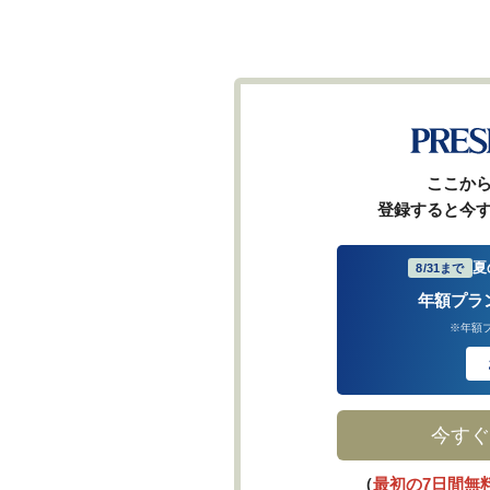
ここか
登録すると今
夏
8/31まで
年額プラ
※年額
今すぐ
（
最初の7日間無