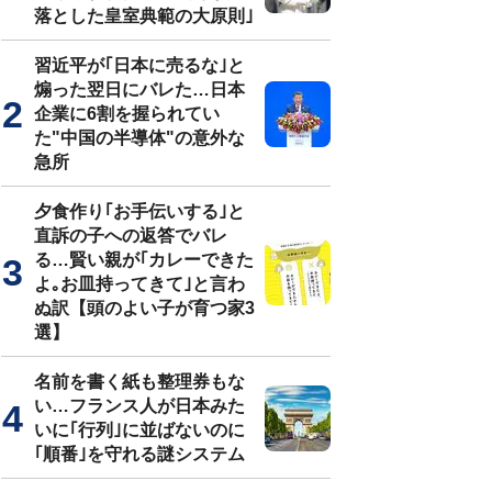
落とした皇室典範の大原則｣
習近平が｢日本に売るな｣と
煽った翌日にバレた…日本
企業に6割を握られてい
た"中国の半導体"の意外な
急所
夕食作り｢お手伝いする｣と
直訴の子への返答でバレ
る…賢い親が｢カレーできた
よ｡お皿持ってきて｣と言わ
ぬ訳【頭のよい子が育つ家3
選】
名前を書く紙も整理券もな
い…フランス人が日本みた
いに｢行列｣に並ばないのに
｢順番｣を守れる謎システム