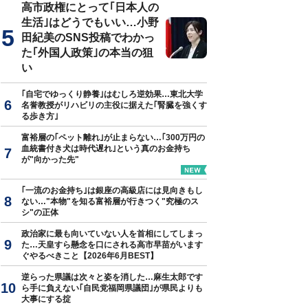
高市政権にとって｢日本人の
生活｣はどうでもいい…小野
田紀美のSNS投稿でわかっ
た｢外国人政策｣の本当の狙
い
｢自宅でゆっくり静養｣はむしろ逆効果…東北大学
名誉教授がリハビリの主役に据えた｢腎臓を強くす
る歩き方｣
富裕層の｢ペット離れ｣が止まらない…｢300万円の
血統書付き犬は時代遅れ｣という真のお金持ち
が"向かった先"
｢一流のお金持ち｣は銀座の高級店には見向きもし
ない…"本物"を知る富裕層が行きつく"究極のス
シ"の正体
政治家に最も向いていない人を首相にしてしまっ
た…天皇すら懸念を口にされる高市早苗がいます
ぐやるべきこと【2026年6月BEST】
逆らった県議は次々と姿を消した…麻生太郎です
ら手に負えない｢自民党福岡県議団｣が県民よりも
大事にする掟