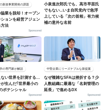
小泉進次郎氏でも、高市早苗氏
の新規事業開発の課題
でもない...いま自民党内で急浮
の協業を脱却！オープン
上している「次の首相」有力候
ーションを経営アジェン
補の意外な名前
る方法
Sponsored
学の専門家が解説
中堅企業にリーズナブルな新提案
えない世界を計測する…
なぜ複雑なSFAは挫折する？少
ンが生んだ｢世界最小の
人数組織に最適な「名刺管理の
｣のポテンシャル
延長」で進めるDX
Sponsored
Sponsored