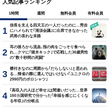
人気記事ランキング
1時間
週間
無料会員
有料会員
信長を支える四天王の一人だったのに…秀吉
にハメられて｢清須会議｣に出席できなかった
武将の哀れな末路
耳の後ろから流血､指の肉をごっそり食べら
れ…クマに｢猪木キック｣で応戦した36歳男性
の"数十秒間の死闘"
襟付きなのに周囲から｢だらしない｣と思われ
る…帰省の際に選んではいけない｢ユニクロの
2990円のポロシャツ｣
｢高収入の人ほど幸せ｣は間違いだった…世界
160カ国研究で分かった｢幸福を感じにくくな
る年収｣の分岐点