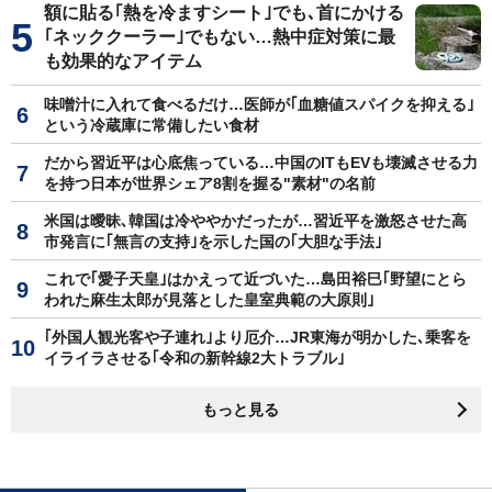
額に貼る｢熱を冷ますシート｣でも､首にかける
｢ネッククーラー｣でもない…熱中症対策に最
も効果的なアイテム
味噌汁に入れて食べるだけ…医師が｢血糖値スパイクを抑える｣
という冷蔵庫に常備したい食材
だから習近平は心底焦っている…中国のITもEVも壊滅させる力
を持つ日本が世界シェア8割を握る"素材"の名前
米国は曖昧､韓国は冷ややかだったが…習近平を激怒させた高
市発言に｢無言の支持｣を示した国の｢大胆な手法｣
これで｢愛子天皇｣はかえって近づいた…島田裕巳｢野望にとら
われた麻生太郎が見落とした皇室典範の大原則｣
｢外国人観光客や子連れ｣より厄介…JR東海が明かした､乗客を
イライラさせる｢令和の新幹線2大トラブル｣
もっと見る