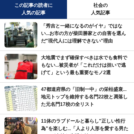
この記事の読者に
社会の
人気の記事
人気記事
「秀吉と一緒になるのがイヤ」ではな
い...お市の方が柴田勝家との自害を選ん
だ"現代人には理解できない"理由
大地震でまず確保すべきは水でも食料で
もない...被災者が「これだけは担いで逃
げて」という最も重要なモノ2選
47都道府県の「旧制一中」の栄枯盛衰...
地元トップを維持する名門22校と凋落し
た元名門17校の全リスト
11体のラブドールと暮らし"正しい性行
為"を楽しむ...「人より人形を愛する男た