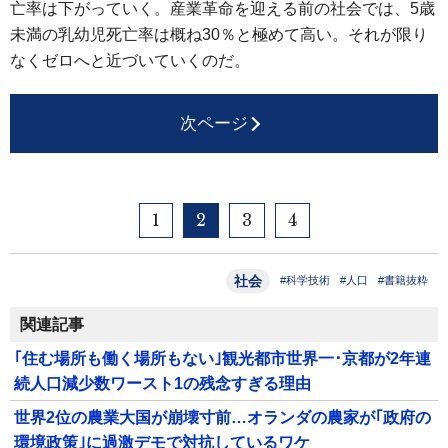
亡率は下がっていく。産業革命を迎える前の社会では、5歳
未満の乳幼児死亡率は概ね30％と極めて高い。それが限り
なくゼロへと近づいていくのだ。
次ページ
1
2
3
4
社会
#科学技術
#人口
#書籍抜粋
関連記事
｢住む場所も働く場所もない｣観光都市世界一･京都が2年連
続人口減少数ワースト1の残念すぎる理由
世界2位の農業大国が崩壊寸前…オランダの農家が｢政府の
環境政策｣に過激デモで対抗しているワケ