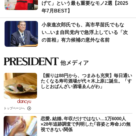
げて」という最も重要なモノ2選【2025
年7月BEST】
小泉進次郎氏でも、高市早苗氏でもな
い...いま自民党内で急浮上している「次
の首相」有力候補の意外な名前
【握りは88円から、つまみも充実】毎日通い
たくなる寿司酒場が代々木上原に誕生。「す
しとおばんざい酒場ゑんがわ」
トップページへ
恋愛､結婚､年収だけではない…1万6000人
×28年追跡調査で判明した｢容姿と寿命｣の無
視できない関係