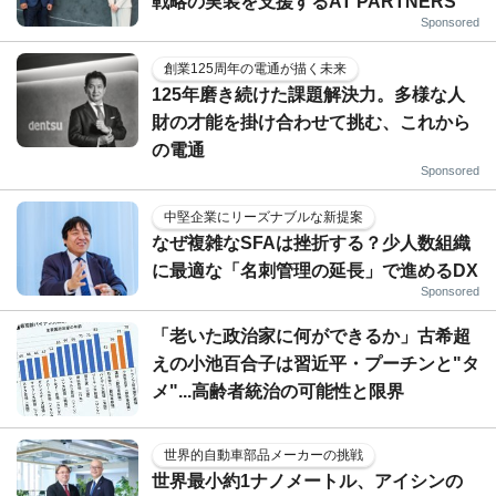
戦略の実装を支援するAT PARTNERS
Sponsored
創業125周年の電通が描く未来
125年磨き続けた課題解決力。多様な人
財の才能を掛け合わせて挑む、これから
の電通
Sponsored
中堅企業にリーズナブルな新提案
なぜ複雑なSFAは挫折する？少人数組織
に最適な「名刺管理の延長」で進めるDX
Sponsored
「老いた政治家に何ができるか」古希超
えの小池百合子は習近平・プーチンと"タ
メ"...高齢者統治の可能性と限界
世界的自動車部品メーカーの挑戦
世界最小約1ナノメートル、アイシンの