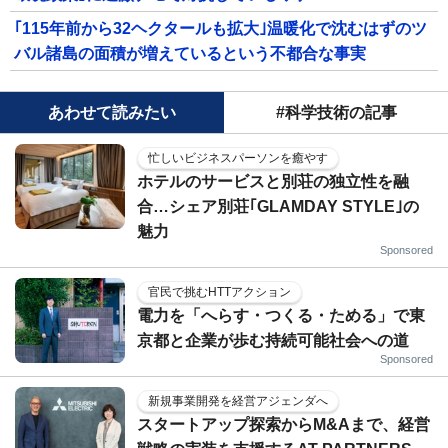
｢115年前から32ヘクタールも拡大｣温暖化で沈むはずのツ
バル諸島の面積が増えているという不都合な事実
あわせて読みたい
#科学技術の記事
忙しいビジネスパーソンを癒やす
ホテルのサービスと別荘の独立性を融
合…シェア別荘｢GLAMDAY STYLE｣の
魅力
Sponsored
官民で挑むHTTアクション
電力を「へらす・つくる・ためる」で東
京都と企業が歩む持続可能社会への道
Sponsored
新規事業開発を経営アジェンダへ
スタートアップ探索からM&Aまで、経営