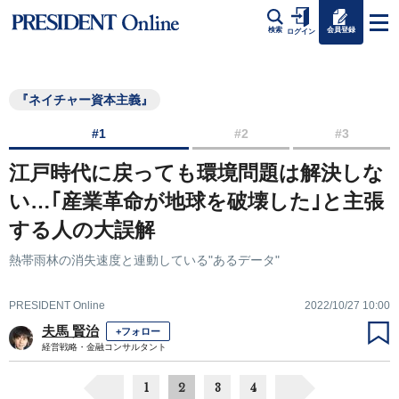
会員登録
検索
ログイン
『ネイチャー資本主義』
#1
#2
#3
江戸時代に戻っても環境問題は解決しな
い…｢産業革命が地球を破壊した｣と主張
する人の大誤解
熱帯雨林の消失速度と連動している"あるデータ"
PRESIDENT Online
2022/10/27 10:00
夫馬 賢治
+フォロー
経営戦略・金融コンサルタント
1
2
3
4