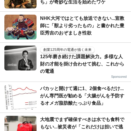
ち」が奇妙な生活を始めたワケ
NHK大河ではとても放送できない...宣教
師に「獣より劣ったもの」と書かれた豊
臣秀吉のおぞましき性欲
創業125周年の電通が描く未来
125年磨き続けた課題解決力。多様な人
財の才能を掛け合わせて挑む、これから
の電通
Sponsored
パカッと開けて週に1、2個食べるだけ...
がん専門医が勧める「大腸がんを予防す
るオメガ脂肪酸たっぷり食品」
大地震でまず確保すべきは水でも食料で
もない...被災者が「これだけは担いで逃