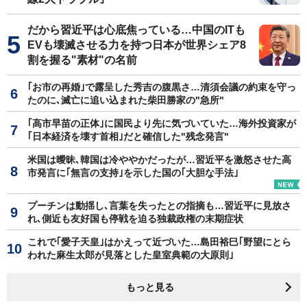
だから習近平は心底焦っている…中国のITも
EVも壊滅させる力を持つ日本が世界シェア8
割を握る"素材"の名前
｢お市の再婚｣で露呈した秀吉の腹黒さ…清須会議の約束を守っ
たのに､滅亡に追い込まれた柴田勝家の"急所"
｢高市早苗の正体｣に国民より先に気づいていた…海外投資家が
｢日本経済を壊す首相｣だと確信した"残念発言"
米国は曖昧､韓国は冷ややかだったが…習近平を激怒させた高
市発言に｢無言の支持｣を示した国の｢大胆な手法｣
プーチンは動揺し､言葉を失ったとの指摘も…習近平に見放さ
れ､側近も友好国も停戦を迫る独裁政権の末期症状
これで｢愛子天皇｣はかえって近づいた…島田裕巳｢野望にとら
われた麻生太郎が見落とした皇室典範の大原則｣
もっと見る