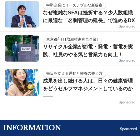
中堅企業にリーズナブルな新提案
なぜ複雑なSFAは挫折する？少人数組織
に最適な「名刺管理の延長」で進めるDX
Sponsored
東京都｢HTT取組推進宣言企業｣
リサイクル企業が節電・発電・蓄電を実
践、社員のやる気と営業力も向上！
Sponsored
毎日を支える運動と栄養の整え方
成果を出し続ける人は、日々の健康管理
をどうセルフマネジメントしているのか
——
Sponsored
INFORMATION
Sponsored