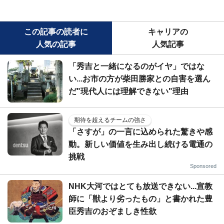
この記事の読者に
キャリアの
人気の記事
人気記事
「秀吉と一緒になるのがイヤ」ではな
い...お市の方が柴田勝家との自害を選ん
だ"現代人には理解できない"理由
期待を超えるチームの強さ
「さすが」の一言に込められた驚きや感
動。新しい価値を生み出し続ける電通の
挑戦
Sponsored
NHK大河ではとても放送できない...宣教
師に「獣より劣ったもの」と書かれた豊
臣秀吉のおぞましき性欲