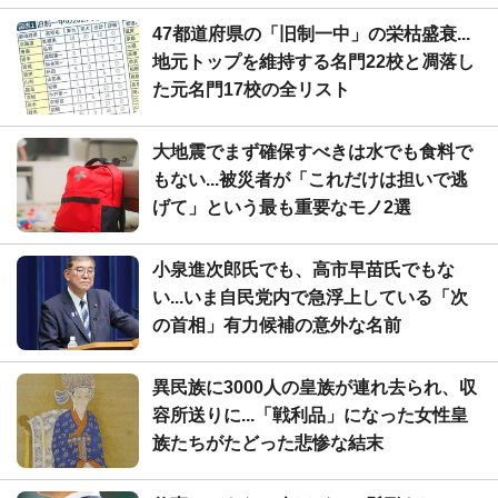
47都道府県の「旧制一中」の栄枯盛衰...
地元トップを維持する名門22校と凋落し
た元名門17校の全リスト
大地震でまず確保すべきは水でも食料で
もない...被災者が「これだけは担いで逃
げて」という最も重要なモノ2選
小泉進次郎氏でも、高市早苗氏でもな
い...いま自民党内で急浮上している「次
の首相」有力候補の意外な名前
異民族に3000人の皇族が連れ去られ、収
容所送りに...「戦利品」になった女性皇
族たちがたどった悲惨な結末