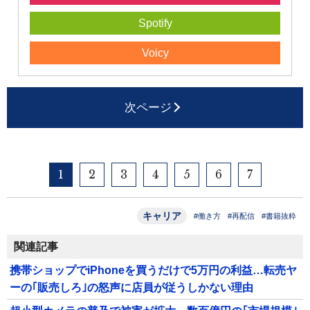
Spotify
Voicy
次ページ
1
2
3
4
5
6
7
キャリア
#働き方
#再配信
#書籍抜粋
関連記事
携帯ショップでiPhoneを買うだけで5万円の利益…転売ヤ
ーの｢販売しろ｣の怒声に店員が従うしかない理由