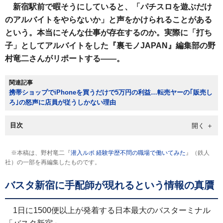
新宿駅前で暇そうにしていると、「パチスロを遊ぶだけ
のアルバイトをやらないか」と声をかけられることがある
という。本当にそんな仕事が存在するのか。実際に「打ち
子」としてアルバイトをした『裏モノJAPAN』編集部の野
村竜二さんがリポートする――。
関連記事
携帯ショップでiPhoneを買うだけで5万円の利益…転売ヤーの｢販売し
ろ｣の怒声に店員が従うしかない理由
目次
※本稿は、野村竜二『
潜入ルポ 経験学歴不問の職場で働いてみた
』（鉄人
社）の一部を再編集したものです。
バスタ新宿に手配師が現れるという情報の真贋
1日に1500便以上が発着する日本最大のバスターミナル