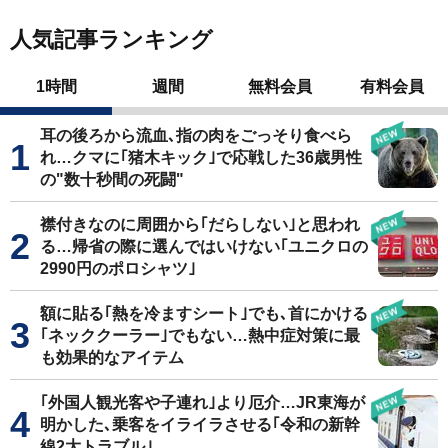
人気記事ランキング
1時間
週間
無料会員
有料会員
耳の後ろから流血､指の肉をごっそり食べら
れ…クマに｢猪木キック｣で応戦した36歳男性
の"数十秒間の死闘"
襟付きなのに周囲から｢だらしない｣と思われ
る…帰省の際に選んではいけない｢ユニクロの
2990円のポロシャツ｣
額に貼る｢熱を冷ますシート｣でも､首にかける
｢ネッククーラー｣でもない…熱中症対策に最
も効果的なアイテム
｢外国人観光客や子連れ｣より厄介…JR東海が
明かした､乗客をイライラさせる｢令和の新幹
線2大トラブル｣