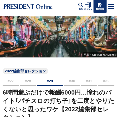
会員登録
検索
ログイン
写真＝iStock.com／Mlenny
2022編集部セレクション
#27
#28
#29
#30
#31
#32
6時間遊ぶだけで報酬6000円…憧れのバ
イト｢パチスロの打ち子｣を二度とやりた
くないと思ったワケ【2022編集部セレ