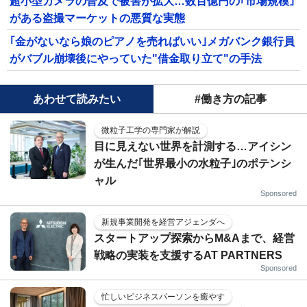
超小型カメラの普及で被害が拡大…数百億円の｢市場規模｣
がある盗撮マーケットの悪質な実態
｢金がないなら娘のピアノを売ればいい｣メガバンク銀行員
がバブル崩壊後にやっていた"借金取り立て"の手法
あわせて読みたい
#働き方の記事
微粒子工学の専門家が解説
目に見えない世界を計測する…アイシン
が生んだ｢世界最小の水粒子｣のポテンシ
ャル
Sponsored
新規事業開発を経営アジェンダへ
スタートアップ探索からM&Aまで、経営
戦略の実装を支援するAT PARTNERS
Sponsored
忙しいビジネスパーソンを癒やす