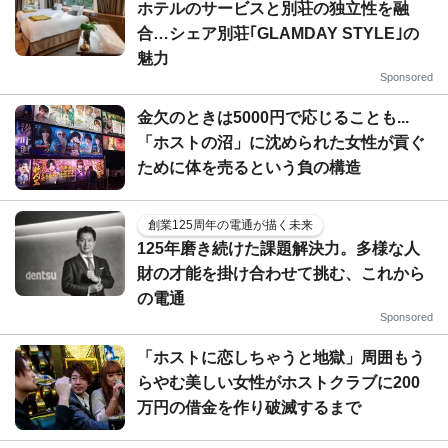
ホテルのサービスと別荘の独立性を融
合…シェア別荘｢GLAMDAY STYLE｣の
魅力
Sponsored
金欠のときは5000円で応じることも...
「ホストの沼」に沈められた女性が貢ぐ
ために体を売るという負の構造
創業125周年の電通が描く未来
125年磨き続けた課題解決力。多様な人
財の才能を掛け合わせて挑む、これから
の電通
Sponsored
「ホストに恋しちゃうと地獄」周囲もう
らやむ美しい女性がホストクラブに200
万円の借金を作り破滅するまで