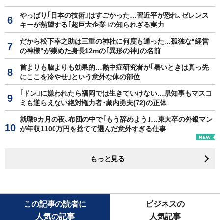
やっぱり｢日本の技術｣はすごかった…習近平が恐れ､ゼレンス
キーが熱望する｢超巨大企業｣の知られざる実力
だから松下幸之助は三重の神社に何度も通った…孤独な"経営
の神様"が崇めた身長12mの｢異形の神｣の名前
首よりも脇よりも効果的…熱中症研究者が｢暑いときは真っ先
にここを冷やせ｣という意外な体の部位
｢ドン｣に嫌われたら福岡では生きていけない…県知事もマスコ
ミも逆らえない絶対権力者･藏内勇夫(72)の正体
就職9カ月の夜､布団の中で｢もう辞めよう｣…東大卒の外銀マン
が年収1100万円を捨てて選んだ意外すぎる仕事
もっと見る
この記事の読者に
ビジネスの
人気の記事
人気記事