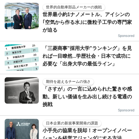
世界的自動車部品メーカーの挑戦
世界最小約1ナノメートル、アイシンの
｢空気から作る水｣に微粒子工学の専門家
が迫る
Sponsored
「三菱商事"採用大学"ランキング」を見
れば一目瞭然...学歴社会・日本で成功に
必要な「出身大学の最低ライン」
期待を超えるチームの強さ
「さすが」の一言に込められた驚きや感
動。新しい価値を生み出し続ける電通の
挑戦
Sponsored
日本企業の新規事業開発の課題
小手先の協業を脱却！オープンイノベー
ションを経営アジェンダにする方法