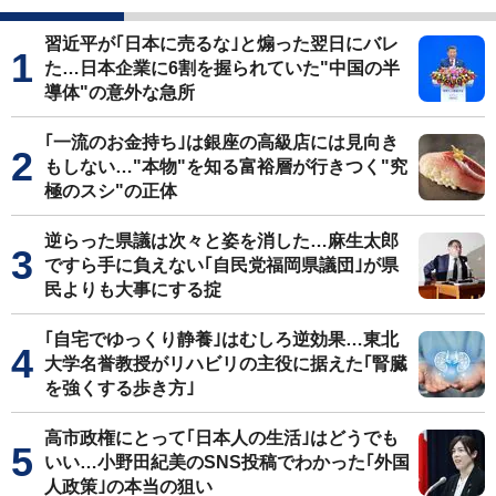
習近平が｢日本に売るな｣と煽った翌日にバレ
た…日本企業に6割を握られていた"中国の半
導体"の意外な急所
｢一流のお金持ち｣は銀座の高級店には見向き
もしない…"本物"を知る富裕層が行きつく"究
極のスシ"の正体
逆らった県議は次々と姿を消した…麻生太郎
ですら手に負えない｢自民党福岡県議団｣が県
民よりも大事にする掟
｢自宅でゆっくり静養｣はむしろ逆効果…東北
大学名誉教授がリハビリの主役に据えた｢腎臓
を強くする歩き方｣
高市政権にとって｢日本人の生活｣はどうでも
いい…小野田紀美のSNS投稿でわかった｢外国
人政策｣の本当の狙い