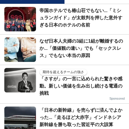
帝国ホテルでも椿山荘でもない...「ミシ
ュランガイド」が太鼓判を押した意外す
ぎる日本のホテルの名前
なぜ日本人夫婦の3組に1組が離婚するの
か...「価値観の違い」でも「セックスレ
ス」でもない本当の原因
期待を超えるチームの強さ
「さすが」の一言に込められた驚きや感
動。新しい価値を生み出し続ける電通の
挑戦
Sponsored
「日本の新幹線」を売らずに済んでよか
った...「走るほど大赤字」インドネシア
新幹線を勝ち取った習近平の大誤算