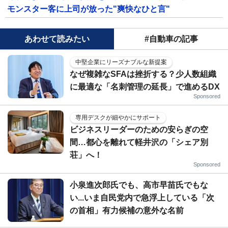
モンスター客に上司が放った"爽快なひと言"
あわせて読みたい
#自動車の記事
中堅企業にリーズナブルな新提案
なぜ複雑なSFAは挫折する？少人数組織
に最適な「名刺管理の延長」で進めるDX
Sponsored
専用デスクが細やかにサポート
ビジネスリーダーのための安らぎの空
間…都心を離れて軽井沢の「シェア別
荘」へ！
Sponsored
小泉進次郎氏でも、高市早苗氏でもな
い...いま自民党内で急浮上している「次
の首相」有力候補の意外な名前