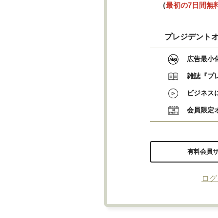
（
最初の7日間無
プレジデントオ
広告最小
雑誌『プ
ビジネス
会員限定
有料会員
ログ