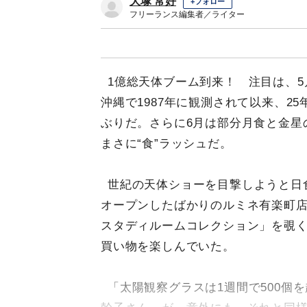
大塚 常好
+フォロー
フリーランス編集者／ライター
1億総天体ブーム到来！ 注目は、5
沖縄で1987年に観測されて以来、25
ぶりだ。さらに6月は部分月食と金星の
まさに“食”ラッシュだ。
世紀の天体ショーを目撃しようと日
オープンしたばかりのルミネ有楽町
スタディルームコレクション」を覗く
買い物を楽しんでいた。
「太陽観察グラスは1週間で500個