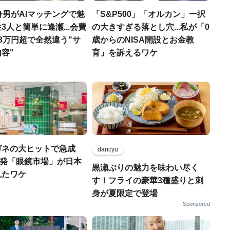
身男がAIマッチングで魅
「S&P500」「オルカン」一択
3人と簡単に逢瀬...会費
の大きすぎる落とし穴...私が「0
3万円超で全然違う"サ
歳からのNISA開設とお金教
容"
育」を訴えるワケ
ガネの大ヒットで急成
dancyu
静岡発「眼鏡市場」が日本
黒瀬ぶりの魅力を味わい尽く
れたワケ
す！フライの豪華3種盛りと刺
身が夏限定で登場
Sponsored