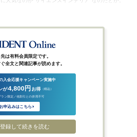
に人気なのが“サイエンスインテリア”なのだとか。
ら先は有料会員限定です。
すぐ全文と関連記事が読めます。
の入会応援キャンペーン実施中
4,800円
ンが
お得
（税込）
プラン限定／他割引との併用不可
お申込みはこちら
登録して続きを読む