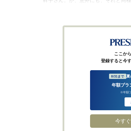
幹子さん。が、意外にも、それと同様
ここか
登録すると今
夏
8/31まで
年額プラ
※年額
今すぐ