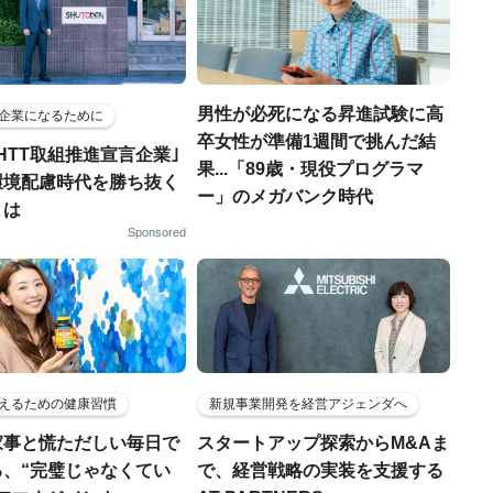
男性が必死になる昇進試験に高
企業になるために
卒女性が準備1週間で挑んだ結
HTT取組推進宣言企業｣
果...「89歳・現役プログラマ
環境配慮時代を勝ち抜く
ー」のメガバンク時代
とは
Sponsored
えるための健康習慣
新規事業開発を経営アジェンダへ
家事と慌ただしい毎日で
スタートアップ探索からM&Aま
る、“完璧じゃなくてい
で、経営戦略の実装を支援する