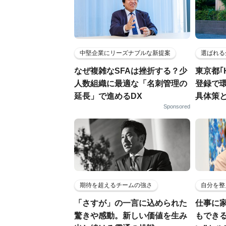
中堅企業にリーズナブルな新提案
選ばれる
なぜ複雑なSFAは挫折する？少
東京都｢
人数組織に最適な「名刺管理の
登録で
延長」で進めるDX
具体策
Sponsored
期待を超えるチームの強さ
自分を整
「さすが」の一言に込められた
仕事に
驚きや感動。新しい価値を生み
もでき