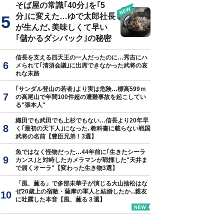
そば屋の常識｢40分｣を｢5
分｣に変えた…ゆで太郎社長
が生んだ､美味しくて早い
｢儲かるダシパック｣の秘密
信長を支える四天王の一人だったのに…秀吉にハ
メられて｢清須会議｣に出席できなかった武将の哀
れな末路
｢サンダル登山の若者｣より実は危険…標高599ｍ
の高尾山で年間100件超の遭難事故を起こしてい
る"張本人"
織田でも武田でも上杉でもない…信長より20年早
く｢最初の天下人｣になった､教科書に載らない戦国
武将の名前【豊臣兄弟！3選】
魚ではなく怪物だった…44年前に｢生きたシーラ
カンス｣と対峙したカメラマンが戦慄した"天井ま
で届くオーラ"【変わった生き物3選】
「風、薫る」で多部未華子が演じる大山捨松はな
ぜ20歳上の宿敵・薩摩の軍人と結婚したか...親友
に吐露した本音【風、薫る３選】