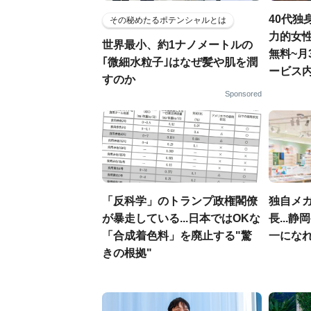
40代独
その秘めたるポテンシャルとは
力的女性
世界最小、約1ナノメートルの
無料~月
｢微細水粒子｣はなぜ髪や肌を潤
ービス内
すのか
Sponsored
「反科学」のトランプ政権閣僚
独自メ
が暴走している...日本ではOKな
長...
「合成着色料」を廃止する"驚
一にな
きの根拠"