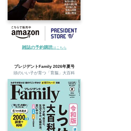
雑誌の予約購読
はこちら
プレジデントFamily 2026年夏号
頭のいい子が育つ「育脳」大百科