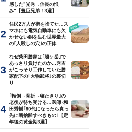
感した"光秀→信長の恨
み"【豊臣兄弟！3選】
住民2万人が街を捨てた…ス
マホにも電気自動車にも欠
かせない銅を生む世界最大
の｢人殺しの穴｣の正体
なぜ柴田勝家は｢賤ケ岳｣で
あっさり負けたのか…秀吉
がこっそり工作していた勝
家配下の｢大物武将｣の裏切
り
｢転倒→骨折→寝たきり｣の
老後が待ち受ける…医師･和
田秀樹｢60代になったら真っ
先に断捨離すべきもの｣【定
年後の黄金期3選】