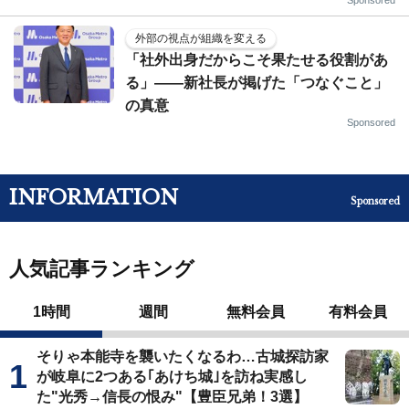
外部の視点が組織を変える
「社外出身だからこそ果たせる役割があ
る」――新社長が掲げた「つなぐこと」
の真意
Sponsored
INFORMATION
Sponsored
人気記事ランキング
1時間
週間
無料会員
有料会員
そりゃ本能寺を襲いたくなるわ…古城探訪家
が岐阜に2つある｢あけち城｣を訪ね実感し
た"光秀→信長の恨み"【豊臣兄弟！3選】