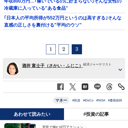
年収800万円…｢稼いでいるのに貯まらない｣そんな女性の
冷蔵庫に入っている"ある食品"
｢日本人の平均所得が552万円というのは高すぎる｣そんな
直感の正しさを裏付ける"平均のウソ"
1
2
3
経済ジャーナリスト
酒井 富士子（さかい・ふじこ）
マネー
#投資
#iDeCo
#NISA
#書籍抜粋
あわせて読みたい
#投資の記事
官民で挑むHTTアクション