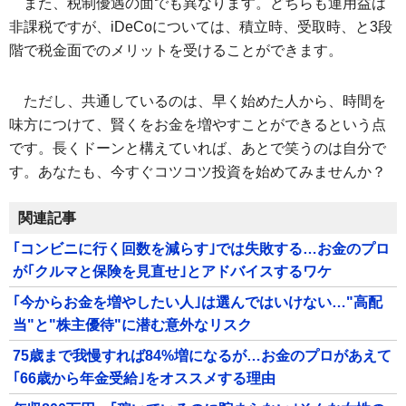
また、税制優遇の面でも異なります。どちらも運用益は
非課税ですが、iDeCoについては、積立時、受取時、と3段
階で税金面でのメリットを受けることができます。
ただし、共通しているのは、早く始めた人から、時間を
味方につけて、賢くをお金を増やすことができるという点
です。長くドーンと構えていれば、あとで笑うのは自分で
す。あなたも、今すぐコツコツ投資を始めてみませんか？
関連記事
｢コンビニに行く回数を減らす｣では失敗する…お金のプロ
が｢クルマと保険を見直せ｣とアドバイスするワケ
｢今からお金を増やしたい人｣は選んではいけない…"高配
当"と"株主優待"に潜む意外なリスク
75歳まで我慢すれば84%増になるが…お金のプロがあえて
｢66歳から年金受給｣をオススメする理由