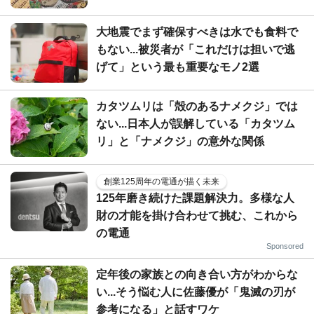
大地震でまず確保すべきは水でも食料で
もない...被災者が「これだけは担いで逃
げて」という最も重要なモノ2選
カタツムリは「殻のあるナメクジ」では
ない...日本人が誤解している「カタツム
リ」と「ナメクジ」の意外な関係
創業125周年の電通が描く未来
125年磨き続けた課題解決力。多様な人
財の才能を掛け合わせて挑む、これから
の電通
Sponsored
定年後の家族との向き合い方がわからな
い...そう悩む人に佐藤優が「鬼滅の刃が
参考になる」と話すワケ