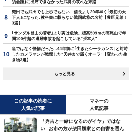
須会議｣に出席できなかった武将の哀れな末路
織田でも武田でも上杉でもない…信長より20年早く｢最初の天
下人｣になった､教科書に載らない戦国武将の名前【豊臣兄弟！
3選】
｢サンダル登山の若者｣より実は危険…標高599ｍの高尾山で年
間100件超の遭難事故を起こしている"張本人"
魚ではなく怪物だった…44年前に｢生きたシーラカンス｣と対峙
したカメラマンが戦慄した"天井まで届くオーラ"【変わった生
き物3選】
もっと見る
この記事の読者に
マネーの
人気の記事
人気記事
「秀吉と一緒になるのがイヤ」ではな
い...お市の方が柴田勝家との自害を選ん