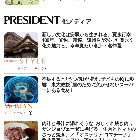
新しい文化は安寧から生まれる。寛永行幸
400年、光悦、宗達、遠州らが彩った寛永文
化の魅力と、今年見たい名所・名作選
トップページへ
不足すると｢うつ病｣が増え､子どものIQに影
響…東大教授｢脳のために欠かせないスーパ
ーにある食材｣
トップページへ
肉汁と果汁に溺れそうな"おしゃれ焼き肉"。
サンジョヴェーゼに捧げる「牛肉とトマトの
さっと焼き」／『オステリア コマチーナ』