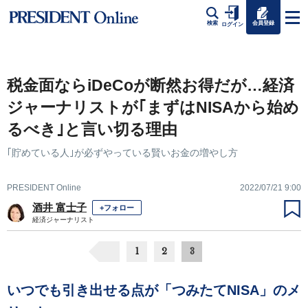
会員登録
検索
ログイン
税金面ならiDeCoが断然お得だが…経済
ジャーナリストが｢まずはNISAから始め
るべき｣と言い切る理由
｢貯めている人｣が必ずやっている賢いお金の増やし方
PRESIDENT Online
2022/07/21 9:00
酒井 富士子
+フォロー
経済ジャーナリスト
1
2
3
いつでも引き出せる点が「つみたてNISA」のメ