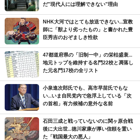
だ"現代人には理解できない"理由
NHK大河ではとても放送できない...宣教
師に「獣より劣ったもの」と書かれた豊
臣秀吉のおぞましき性欲
47都道府県の「旧制一中」の栄枯盛衰...
地元トップを維持する名門22校と凋落し
た元名門17校の全リスト
小泉進次郎氏でも、高市早苗氏でもな
い...いま自民党内で急浮上している「次
の首相」有力候補の意外な名前
石田三成と戦っていないのに関ヶ原合戦
後に大出世...徳川家康が厚い信頼を置い
た「戦国最大の悪人」