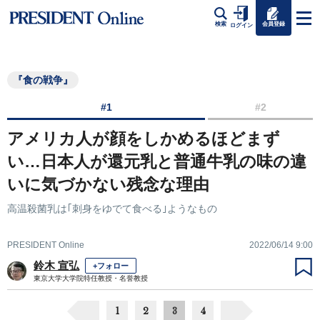
会員登録
検索
ログイン
『食の戦争』
#1
#2
アメリカ人が顔をしかめるほどまず
い…日本人が還元乳と普通牛乳の味の違
いに気づかない残念な理由
高温殺菌乳は｢刺身をゆでて食べる｣ようなもの
PRESIDENT Online
2022/06/14 9:00
鈴木 宣弘
+フォロー
東京大学大学院特任教授・名誉教授
1
2
3
4