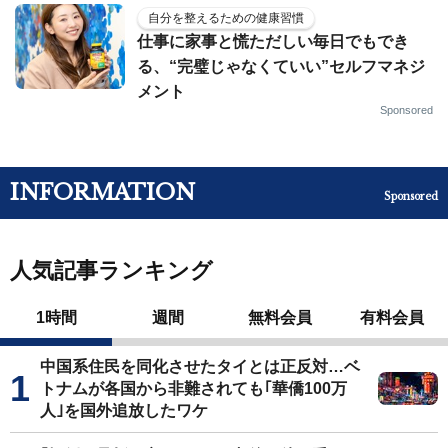
自分を整えるための健康習慣
仕事に家事と慌ただしい毎日でもでき
る、“完璧じゃなくていい”セルフマネジ
メント
Sponsored
INFORMATION
Sponsored
人気記事ランキング
1時間
週間
無料会員
有料会員
中国系住民を同化させたタイとは正反対…ベ
トナムが各国から非難されても｢華僑100万
人｣を国外追放したワケ