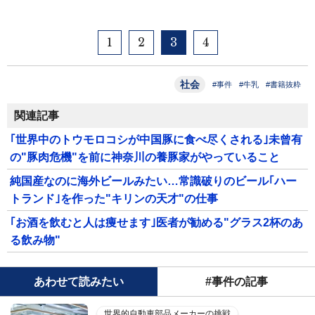
1
2
3
4
社会
#事件
#牛乳
#書籍抜粋
関連記事
｢世界中のトウモロコシが中国豚に食べ尽くされる｣未曾有
の"豚肉危機"を前に神奈川の養豚家がやっていること
純国産なのに海外ビールみたい…常識破りのビール｢ハー
トランド｣を作った"キリンの天才"の仕事
｢お酒を飲むと人は痩せます｣医者が勧める"グラス2杯のあ
る飲み物"
あわせて読みたい
#事件の記事
世界的自動車部品メーカーの挑戦