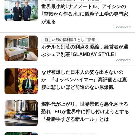
世界最小約1ナノメートル、アイシンの
｢空気から作る水｣に微粒子工学の専門家
が迫る
Sponsored
新しい形の福利厚生として活用
ホテルと別荘の利点を凝縮…経営者が選
ぶシェア別荘｢GLAMDAY STYLE｣
Sponsored
なぜ被爆した日本人の姿を出さないの
か...『オッペンハイマー』高評価とは裏
腹に悲しいほど前進のない原爆観
燃料代が上がり、世界景気を悪化させる
恐れ...EUが世界中に押し付けようとする
「身勝手すぎる新ルール」とは