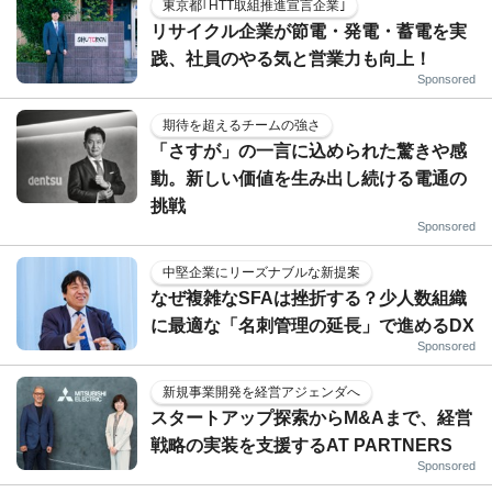
東京都｢HTT取組推進宣言企業｣
リサイクル企業が節電・発電・蓄電を実
践、社員のやる気と営業力も向上！
Sponsored
期待を超えるチームの強さ
「さすが」の一言に込められた驚きや感
動。新しい価値を生み出し続ける電通の
挑戦
Sponsored
中堅企業にリーズナブルな新提案
なぜ複雑なSFAは挫折する？少人数組織
に最適な「名刺管理の延長」で進めるDX
Sponsored
新規事業開発を経営アジェンダへ
スタートアップ探索からM&Aまで、経営
戦略の実装を支援するAT PARTNERS
Sponsored