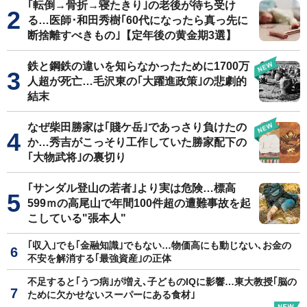
｢転倒→骨折→寝たきり｣の老後が待ち受け
る…医師･和田秀樹｢60代になったら真っ先に
断捨離すべきもの｣【定年後の黄金期3選】
鉄と鋼鉄の違いを知らなかったために1700万
人超が死亡…毛沢東の｢大躍進政策｣の悲劇的
結末
なぜ柴田勝家は｢賤ケ岳｣であっさり負けたの
か…秀吉がこっそり工作していた勝家配下の
｢大物武将｣の裏切り
｢サンダル登山の若者｣より実は危険…標高
599ｍの高尾山で年間100件超の遭難事故を起
こしている"張本人"
｢収入｣でも｢金融知識｣でもない…物価高にも動じない､お金の
不安を解消する｢最強資産｣の正体
不足すると｢うつ病｣が増え､子どものIQに影響…東大教授｢脳の
ために欠かせないスーパーにある食材｣