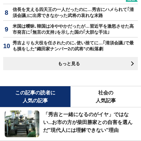
信長を支える四天王の一人だったのに…秀吉にハメられて｢清
須会議｣に出席できなかった武将の哀れな末路
米国は曖昧､韓国は冷ややかだったが…習近平を激怒させた高
市発言に｢無言の支持｣を示した国の｢大胆な手法｣
秀吉よりも大役を任されたのに､使い捨てに…｢清須会議｣で最
も損をした"織田家ナンバー2の武将"の転落劇
もっと見る
この記事の読者に
社会の
人気の記事
人気記事
「秀吉と一緒になるのがイヤ」ではな
い...お市の方が柴田勝家との自害を選ん
だ"現代人には理解できない"理由