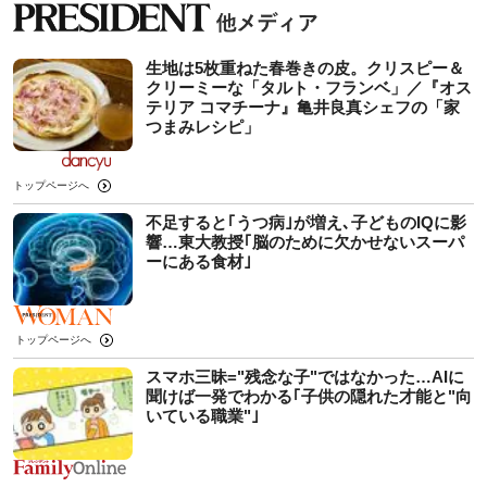
生地は5枚重ねた春巻きの皮。クリスピー＆
クリーミーな「タルト・フランベ」／『オス
テリア コマチーナ』亀井良真シェフの「家
つまみレシピ」
トップページへ
不足すると｢うつ病｣が増え､子どものIQに影
響…東大教授｢脳のために欠かせないスーパ
ーにある食材｣
トップページへ
スマホ三昧="残念な子"ではなかった…AIに
聞けば一発でわかる｢子供の隠れた才能と"向
いている職業"｣