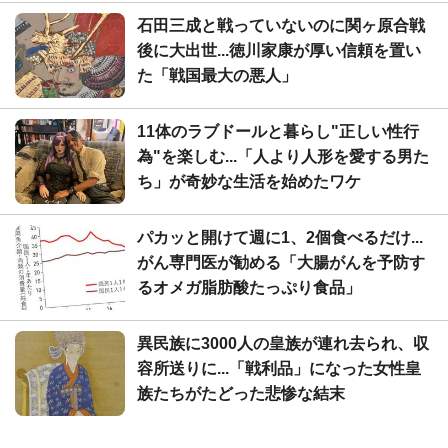
石田三成と戦っていないのに関ヶ原合戦
後に大出世...徳川家康が厚い信頼を置い
た「戦国最大の悪人」
11体のラブドールと暮らし"正しい性行
為"を楽しむ...「人より人形を愛する男た
ち」が奇妙な生活を始めたワケ
パカッと開けて週に1、2個食べるだけ...
がん専門医が勧める「大腸がんを予防す
るオメガ脂肪酸たっぷり食品」
異民族に3000人の皇族が連れ去られ、収
容所送りに...「戦利品」になった女性皇
族たちがたどった悲惨な結末