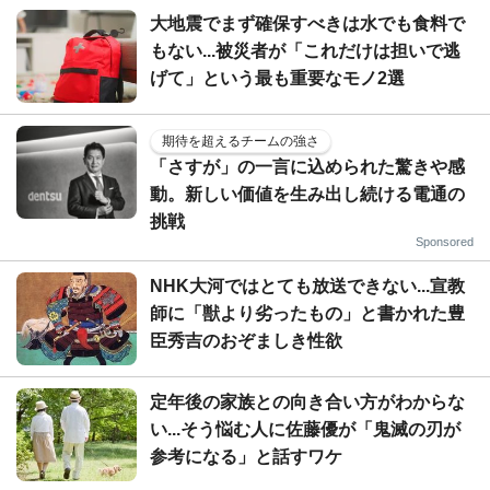
大地震でまず確保すべきは水でも食料で
もない...被災者が「これだけは担いで逃
げて」という最も重要なモノ2選
期待を超えるチームの強さ
「さすが」の一言に込められた驚きや感
動。新しい価値を生み出し続ける電通の
挑戦
Sponsored
NHK大河ではとても放送できない...宣教
師に「獣より劣ったもの」と書かれた豊
臣秀吉のおぞましき性欲
定年後の家族との向き合い方がわからな
い...そう悩む人に佐藤優が「鬼滅の刃が
参考になる」と話すワケ