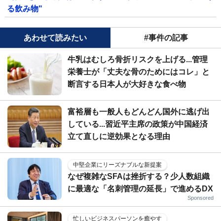
る飲み物"
あわせて読みたい
#事件の記事
牛乳はむしろ骨折リスクを上げる...管理
栄養士が「丈夫な骨のためにはコレ」と
断言する日本人が大好きな食べ物
富裕層も一般人もどんどん国外に逃げ出
している...習近平主席の政策が中国経済
立て直しに逆効果となる理由
中堅企業にリーズナブルな新提案
なぜ複雑なSFAは挫折する？少人数組織
に最適な「名刺管理の延長」で進めるDX
Sponsored
忙しいビジネスパーソンを癒やす