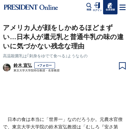
会員登録
検索
ログイン
アメリカ人が顔をしかめるほどまず
い…日本人が還元乳と普通牛乳の味の違
いに気づかない残念な理由
高温殺菌乳は｢刺身をゆでて食べる｣ようなもの
鈴木 宣弘
+フォロー
東京大学大学院特任教授・名誉教授
日本の食は本当に「世界一」なのだろうか。元農水官僚
で、東京大学大学院の鈴木宣弘教授は「むしろ『安さ第