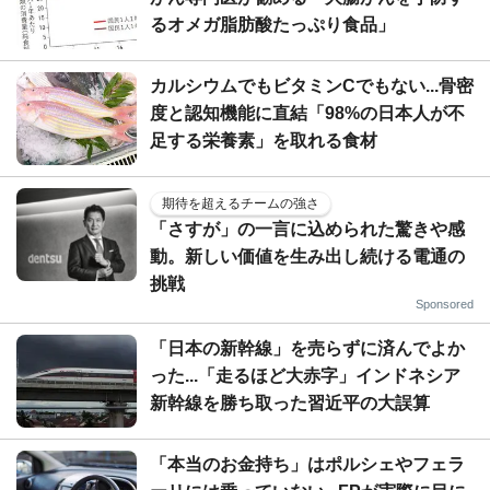
るオメガ脂肪酸たっぷり食品」
カルシウムでもビタミンCでもない...骨密
度と認知機能に直結「98%の日本人が不
足する栄養素」を取れる食材
期待を超えるチームの強さ
「さすが」の一言に込められた驚きや感
動。新しい価値を生み出し続ける電通の
挑戦
Sponsored
「日本の新幹線」を売らずに済んでよか
った...「走るほど大赤字」インドネシア
新幹線を勝ち取った習近平の大誤算
「本当のお金持ち」はポルシェやフェラ