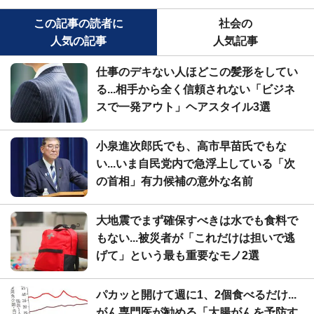
この記事の読者に
社会の
人気の記事
人気記事
仕事のデキない人ほどこの髪形をしてい
る...相手から全く信頼されない「ビジネ
スで一発アウト」ヘアスタイル3選
小泉進次郎氏でも、高市早苗氏でもな
い...いま自民党内で急浮上している「次
の首相」有力候補の意外な名前
大地震でまず確保すべきは水でも食料で
もない...被災者が「これだけは担いで逃
げて」という最も重要なモノ2選
パカッと開けて週に1、2個食べるだけ...
がん専門医が勧める「大腸がんを予防す