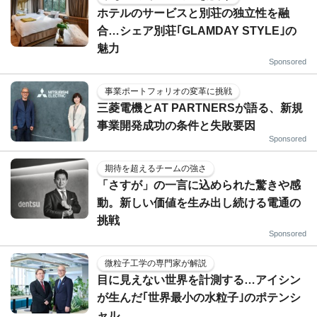
ホテルのサービスと別荘の独立性を融
合…シェア別荘｢GLAMDAY STYLE｣の
魅力
Sponsored
事業ポートフォリオの変革に挑戦
三菱電機とAT PARTNERSが語る、新規
事業開発成功の条件と失敗要因
Sponsored
期待を超えるチームの強さ
「さすが」の一言に込められた驚きや感
動。新しい価値を生み出し続ける電通の
挑戦
Sponsored
微粒子工学の専門家が解説
目に見えない世界を計測する…アイシン
が生んだ｢世界最小の水粒子｣のポテンシ
ャル