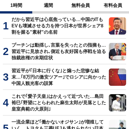
1時間
週間
無料会員
有料会員
だから習近平は心底焦っている…中国のITも
EVも壊滅させる力を持つ日本が世界シェア8
割を握る"素材"の名前
プーチンは動揺し､言葉を失ったとの指摘も…
習近平に見放され､側近も友好国も停戦を迫る
独裁政権の末期症状
習近平が｢日本に行くな｣と煽った悲惨な結
末…｢8万円の激安ツアー｣でロシアに向かった
中国人観光客の誤算
これで｢愛子天皇｣はかえって近づいた…島田
裕巳｢野望にとらわれた麻生太郎が見落とした
皇室典範の大原則｣
一流企業ほど｢働かないオジサン｣が増殖して
いく…トヨタも三菱UFJも逃れられない日本