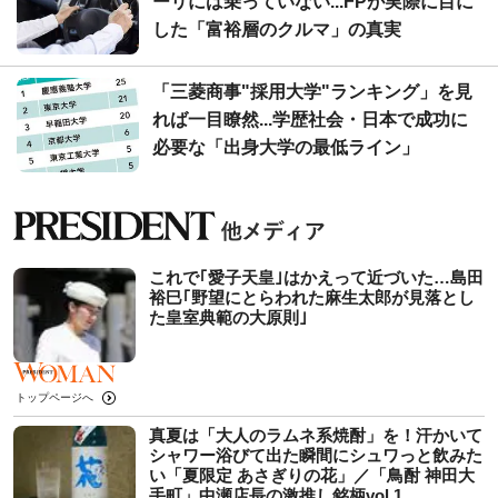
ーリには乗っていない...FPが実際に目に
した「富裕層のクルマ」の真実
「三菱商事"採用大学"ランキング」を見
れば一目瞭然...学歴社会・日本で成功に
必要な「出身大学の最低ライン」
これで｢愛子天皇｣はかえって近づいた…島田
裕巳｢野望にとらわれた麻生太郎が見落とし
た皇室典範の大原則｣
トップページへ
真夏は「大人のラムネ系焼酎」を！汗かいて
シャワー浴びて出た瞬間にシュワっと飲みた
い「夏限定 あさぎりの花」／「鳥酎 神田大
手町」中瀬店長の激推し銘柄vol.1