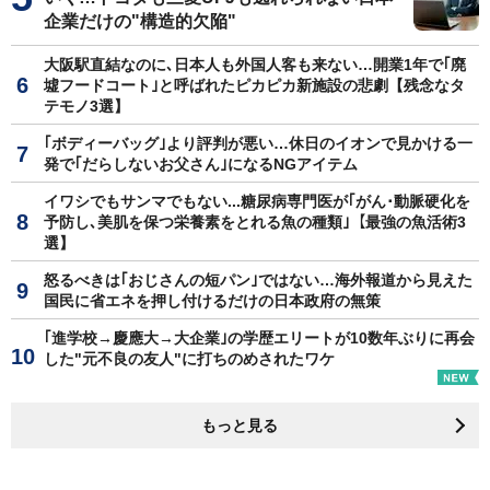
企業だけの"構造的欠陥"
大阪駅直結なのに､日本人も外国人客も来ない…開業1年で｢廃
墟フードコート｣と呼ばれたピカピカ新施設の悲劇【残念なタ
テモノ3選】
｢ボディーバッグ｣より評判が悪い…休日のイオンで見かける一
発で｢だらしないお父さん｣になるNGアイテム
イワシでもサンマでもない...糖尿病専門医が｢がん･動脈硬化を
予防し､美肌を保つ栄養素をとれる魚の種類｣【最強の魚活術3
選】
怒るべきは｢おじさんの短パン｣ではない…海外報道から見えた
国民に省エネを押し付けるだけの日本政府の無策
｢進学校→慶應大→大企業｣の学歴エリートが10数年ぶりに再会
した"元不良の友人"に打ちのめされたワケ
もっと見る