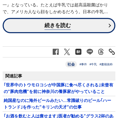
一』となっている。たとえば牛乳では超高温殺菌ばかり
で、アメリカ人なら顔をしかめるだろう。日本の牛乳…
続きを読む
社会
#事件
#牛乳
#書籍抜粋
関連記事
｢世界中のトウモロコシが中国豚に食べ尽くされる｣未曾有
の"豚肉危機"を前に神奈川の養豚家がやっていること
純国産なのに海外ビールみたい…常識破りのビール｢ハー
トランド｣を作った"キリンの天才"の仕事
｢お酒を飲むと人は痩せます｣医者が勧める"グラス2杯のあ