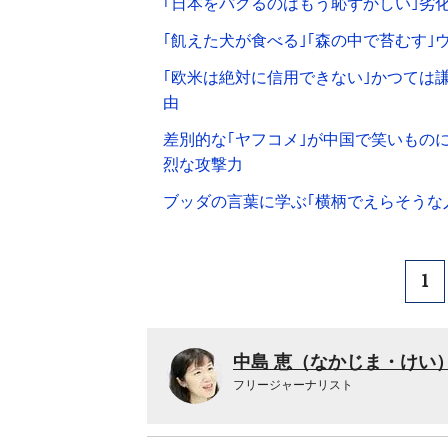
｢日本をパクるのはもう恥ずかしい｣劣
｢飢えた犬が食べる｣｢森の中で苔むす
｢欧米は絶対に信用できない｣かつては
由
差別的な｢ヤフコメ｣が中国で笑いもの
烈な攻撃力
ブッダの言葉に学ぶ｢横柄でえらそうな人｣
1
中島 恵（なかじま・けい
フリージャーナリスト