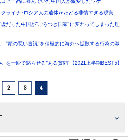
化コピー品に喜んでいた中国人が激変したワケ
｣ウクライナ･ロシア人の遺体がたどる非情すぎる現実
謙虚だった中国が"ごろつき国家"に変わってしまった理
に…"頭の悪い言説"を積極的に海外へ拡散する行為の激
を一瞬で黙らせる"ある質問"【2021上半期BEST5】
2
3
4
）