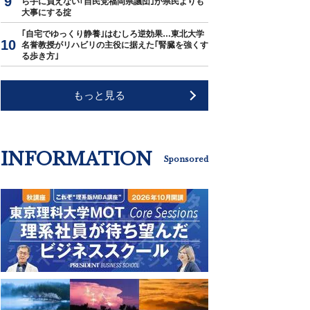
ら手に負えない｢自民党福岡県議団｣が県民よりも
大事にする掟
｢自宅でゆっくり静養｣はむしろ逆効果…東北大学
名誉教授がリハビリの主役に据えた｢腎臓を強くす
る歩き方｣
もっと見る
INFORMATION
Sponsored