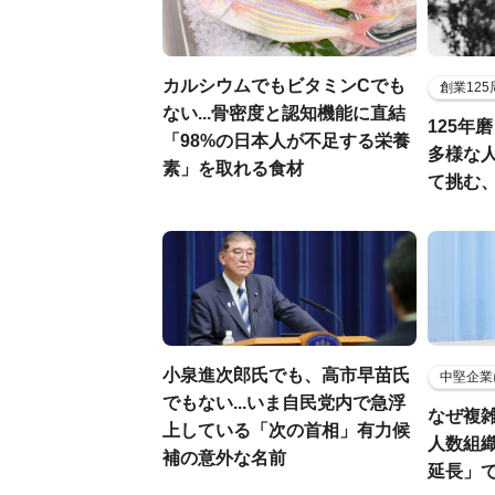
カルシウムでもビタミンCでも
創業12
ない...骨密度と認知機能に直結
125年
「98%の日本人が不足する栄養
多様な
素」を取れる食材
て挑む
小泉進次郎氏でも、高市早苗氏
中堅企業
でもない...いま自民党内で急浮
なぜ複雑
上している「次の首相」有力候
人数組
補の意外な名前
延長」で