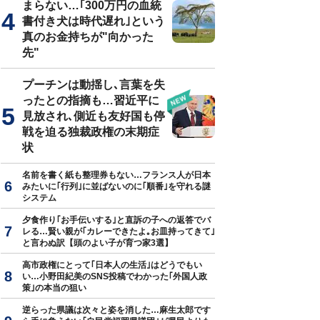
まらない…｢300万円の血統
書付き犬は時代遅れ｣という
真のお金持ちが"向かった
先"
プーチンは動揺し､言葉を失
ったとの指摘も…習近平に
見放され､側近も友好国も停
戦を迫る独裁政権の末期症
状
名前を書く紙も整理券もない…フランス人が日本
みたいに｢行列｣に並ばないのに｢順番｣を守れる謎
システム
夕食作り｢お手伝いする｣と直訴の子への返答でバ
レる…賢い親が｢カレーできたよ｡お皿持ってきて｣
と言わぬ訳【頭のよい子が育つ家3選】
高市政権にとって｢日本人の生活｣はどうでもい
い…小野田紀美のSNS投稿でわかった｢外国人政
策｣の本当の狙い
逆らった県議は次々と姿を消した…麻生太郎です