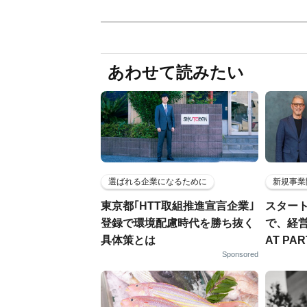
あわせて読みたい
選ばれる企業になるために
新規事業
東京都｢HTT取組推進宣言企業｣
スター
登録で環境配慮時代を勝ち抜く
で、経
具体策とは
AT PA
Sponsored