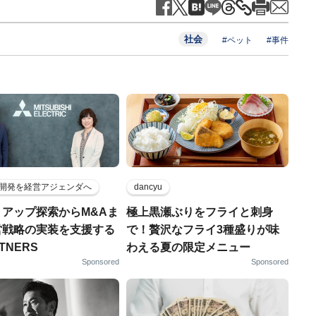
社会
#ペット
#事件
開発を経営アジェンダへ
dancyu
トアップ探索からM&Aま
極上黒瀬ぶりをフライと刺身
営戦略の実装を支援する
で！贅沢なフライ3種盛りが味
RTNERS
わえる夏の限定メニュー
Sponsored
Sponsored