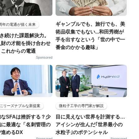
ギャンブルでも、旅行でも、美
5周年の電通が描く未来
術品収集でもない...和田秀樹が
磨き続けた課題解決力。
手を出すなという「世の中で一
人財の才能を掛け合わせ
番金のかかる趣味」
、これからの電通
Sponsored
にリーズナブルな新提案
微粒子工学の専門家が解説
なSFAは挫折する？少
目に見えない世界を計測する…
織に最適な「名刺管理の
アイシンが生んだ｢世界最小の
進めるDX
水粒子｣のポテンシャル
Sponsored
Sponsored