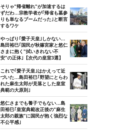
そりゃ"帰省離れ"が加速するは
ずだわ…宗教学者が｢帰省も墓参
りも単なるブームだった｣と断言
するワケ
やっぱり｢愛子天皇｣しかない…
島田裕巳｢国民が秋篠宮家と悠仁
さまに抱く"拭いきれない不
安"の正体｣【次代の皇室3選】
これで｢愛子天皇｣はかえって近
づいた…島田裕巳｢野望にとらわ
れた麻生太郎が見落とした皇室
典範の大原則｣
悠仁さまでも養子でもない…島
田裕巳｢皇室典範改正後の"麻生
太郎の親族"に国民が抱く強烈な
不公平感｣