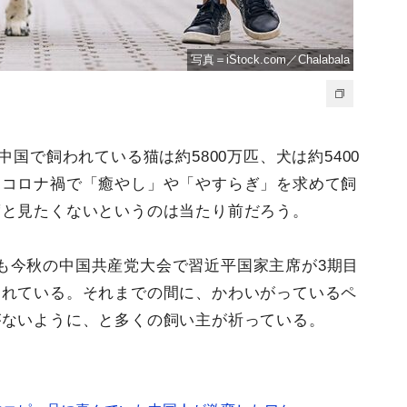
写真＝iStock.com／Chalabala
中国で飼われている猫は約5800万匹、犬は約5400
。コロナ禍で「癒やし」や「やすらぎ」を求めて飼
度と見たくないというのは当たり前だろう。
も今秋の中国共産党大会で習近平国家主席が3期目
されている。それまでの間に、かわいがっているペ
がないように、と多くの飼い主が祈っている。