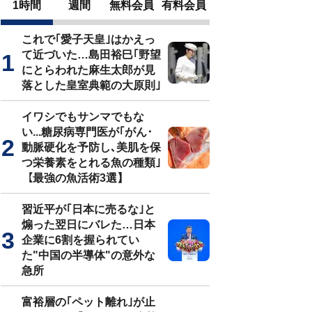
1時間
週間
無料会員
有料会員
これで｢愛子天皇｣はかえっ
て近づいた…島田裕巳｢野望
にとらわれた麻生太郎が見
落とした皇室典範の大原則｣
イワシでもサンマでもな
い...糖尿病専門医が｢がん･
動脈硬化を予防し､美肌を保
つ栄養素をとれる魚の種類｣
【最強の魚活術3選】
習近平が｢日本に売るな｣と
煽った翌日にバレた…日本
企業に6割を握られてい
た"中国の半導体"の意外な
急所
富裕層の｢ペット離れ｣が止