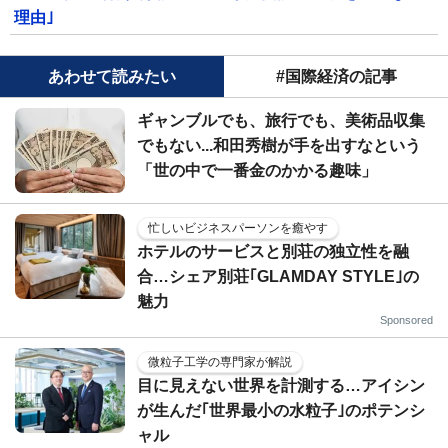
理由｣
あわせて読みたい
#国際経済の記事
ギャンブルでも、旅行でも、美術品収集
でもない...和田秀樹が手を出すなという
「世の中で一番金のかかる趣味」
忙しいビジネスパーソンを癒やす
ホテルのサービスと別荘の独立性を融
合…シェア別荘｢GLAMDAY STYLE｣の
魅力
Sponsored
微粒子工学の専門家が解説
目に見えない世界を計測する…アイシン
が生んだ｢世界最小の水粒子｣のポテンシ
ャル