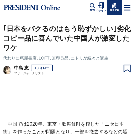
会員登録
検索
ログイン
｢日本をパクるのはもう恥ずかしい｣劣化
コピー品に喜んでいた中国人が激変した
ワケ
代わりに蔦屋書店､LOFT､無印良品､ニトリが続々と誕生
中島 恵
+フォロー
フリージャーナリスト
中国では2020年、東京・歌舞伎町を模した「ニセ日本
街」を作ったことが問題となり、一部を撤去するなどの騒