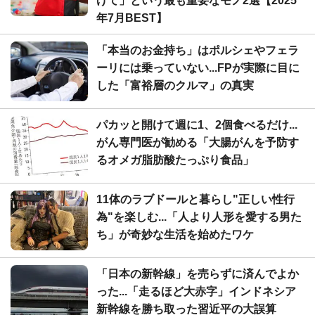
げて」という最も重要なモノ2選【2025
年7月BEST】
「本当のお金持ち」はポルシェやフェラ
ーリには乗っていない...FPが実際に目に
した「富裕層のクルマ」の真実
パカッと開けて週に1、2個食べるだけ...
がん専門医が勧める「大腸がんを予防す
るオメガ脂肪酸たっぷり食品」
11体のラブドールと暮らし"正しい性行
為"を楽しむ...「人より人形を愛する男た
ち」が奇妙な生活を始めたワケ
「日本の新幹線」を売らずに済んでよか
った...「走るほど大赤字」インドネシア
新幹線を勝ち取った習近平の大誤算