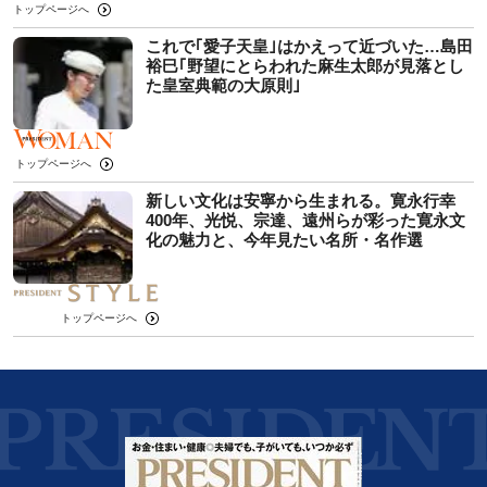
トップページへ
これで｢愛子天皇｣はかえって近づいた…島田
裕巳｢野望にとらわれた麻生太郎が見落とし
た皇室典範の大原則｣
トップページへ
新しい文化は安寧から生まれる。寛永行幸
400年、光悦、宗達、遠州らが彩った寛永文
化の魅力と、今年見たい名所・名作選
トップページへ