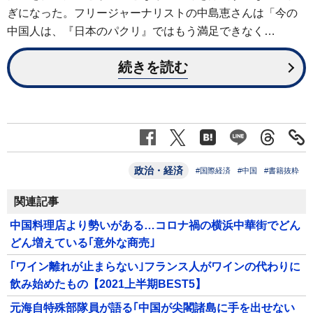
ぎになった。フリージャーナリストの中島恵さんは「今の
中国人は、『日本のパクリ』ではもう満足できなく…
続きを読む
政治・経済
#国際経済
#中国
#書籍抜粋
関連記事
中国料理店より勢いがある…コロナ禍の横浜中華街でどん
どん増えている｢意外な商売｣
｢ワイン離れが止まらない｣フランス人がワインの代わりに
飲み始めたもの【2021上半期BEST5】
元海自特殊部隊員が語る｢中国が尖閣諸島に手を出せない