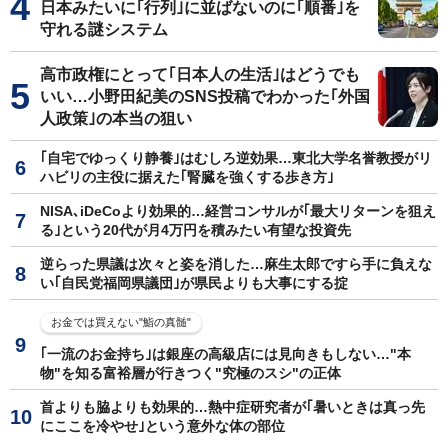
日本みたいに｢行列｣に並ばないのに｢順番｣を
守れる謎システム
高市政権にとって｢日本人の生活｣はどうでも
いい…小野田紀美のSNS投稿でわかった｢外国
人政策｣の本当の狙い
｢自宅でゆっくり静養｣はむしろ逆効果…東北大学名誉教授がリ
ハビリの主役に据えた｢腎臓を強くする歩き方｣
NISA､iDeCoより効果的…経営コンサルが｢最大リターンを狙え
る｣という20代が月4万円を積みたい有望な投資先
逆らった県議は次々と姿を消した…麻生太郎ですら手に負えな
い｢自民党福岡県議団｣が県民よりも大事にする掟
お金では買えない"鮨の真髄"
｢一流のお金持ち｣は銀座の高級店には見向きもしない…"本
物"を知る富裕層が行きつく"究極のスシ"の正体
首よりも脇よりも効果的…熱中症研究者が｢暑いときは真っ先
にここを冷やせ｣という意外な体の部位