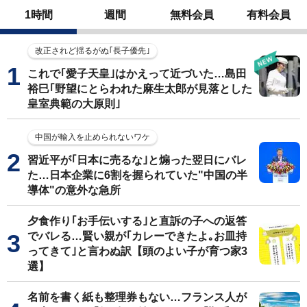
1時間
週間
無料会員
有料会員
改正されど揺るがぬ｢長子優先｣
これで｢愛子天皇｣はかえって近づいた…島田
裕巳｢野望にとらわれた麻生太郎が見落とした
皇室典範の大原則｣
中国が輸入を止められないワケ
習近平が｢日本に売るな｣と煽った翌日にバレ
た…日本企業に6割を握られていた"中国の半
導体"の意外な急所
夕食作り｢お手伝いする｣と直訴の子への返答
でバレる…賢い親が｢カレーできたよ｡お皿持
ってきて｣と言わぬ訳【頭のよい子が育つ家3
選】
名前を書く紙も整理券もない…フランス人が