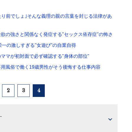
たり前でしょ｣そんな義理の親の言葉を封じる法律があ
性欲の強さと関係なく発症する"セックス依存症"の怖さ
栄一の激しすぎる"女遊び"の自業自得
のママが初対面で必ず確認する"身体の部位"
専用風俗で働く19歳男性がそう後悔する仕事内容
2
3
4
）