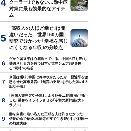
クーラー｣でもない…熱中症
対策に最も効果的なアイテ
ム
｢高収入の人ほど幸せ｣は間
違いだった…世界160カ国
研究で分かった｢幸福を感じ
にくくなる年収｣の分岐点
だから習近平は心底焦っている…中国のITもEVも
壊滅させる力を持つ日本が世界シェア8割を握
る"素材"の名前
米国は曖昧､韓国は冷ややかだったが…習近平を激
怒させた高市発言に｢無言の支持｣を示した国の｢大
胆な手法｣
｢外国人観光客や子連れ｣より厄介…JR東海が明か
した､乗客をイライラさせる｢令和の新幹線2大ト
ラブル｣
妻を自害に追い込んだ三成を夫は許さなかった…
信長の命で結婚､本能寺の変で引き裂かれた戦国一
の熱愛夫婦