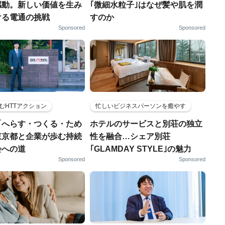
感動。新しい価値を生み
｢微細水粒子｣はなぜ髪や肌を潤
ける電通の挑戦
すのか
Sponsored
Sponsored
むHTTアクション
忙しいビジネスパーソンを癒やす
「へらす・つくる・ため
ホテルのサービスと別荘の独立
東京都と企業が歩む持続
性を融合…シェア別荘
会への道
｢GLAMDAY STYLE｣の魅力
Sponsored
Sponsored