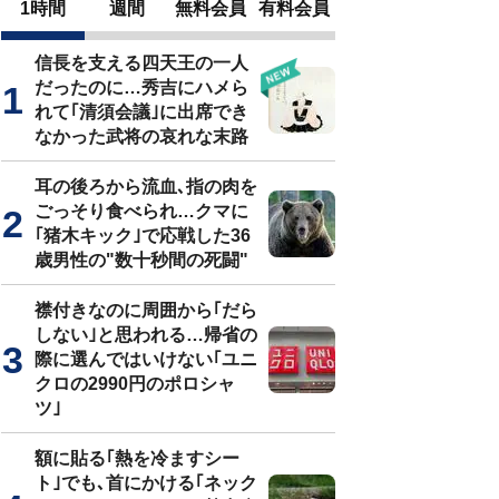
1時間
週間
無料会員
有料会員
信長を支える四天王の一人
だったのに…秀吉にハメら
れて｢清須会議｣に出席でき
なかった武将の哀れな末路
耳の後ろから流血､指の肉を
ごっそり食べられ…クマに
｢猪木キック｣で応戦した36
歳男性の"数十秒間の死闘"
襟付きなのに周囲から｢だら
しない｣と思われる…帰省の
際に選んではいけない｢ユニ
クロの2990円のポロシャ
ツ｣
額に貼る｢熱を冷ますシー
ト｣でも､首にかける｢ネック