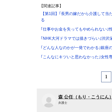
【関連記事】
【第1回】｢長男の嫁だから介護して当
る
｢仕事やお金を失ってもやめられない｣
｢NHK大河ドラマでは描きづらい｣渋沢
｢どんな人なのかが一発でわかる｣銀座
｢こんなにキツいと思わなかった｣女性
1
森 公任（もり・こうにん
弁護士