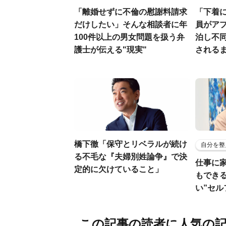
「離婚せずに不倫の慰謝料請求
「下着に
だけしたい」そんな相談者に年
員がア
100件以上の男女問題を扱う弁
泊し不
護士が伝える"現実"
される
橋下徹「保守とリベラルが続け
自分を整
る不毛な『夫婦別姓論争』で決
仕事に
定的に欠けていること」
もでき
い”セ
この記事の読者に人気の