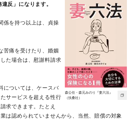
務違反」になります。
関係を持つ以上は、貞操
な苦痛を受けたり、婚姻
りした場合は、慰謝料請求
料については、ケースバ
森公任・森元みのり『妻六法』
れたサービスを超える性行
（扶桑社）
償請求できます。たとえ
営業は認められていませんから、当然、賠償の対象