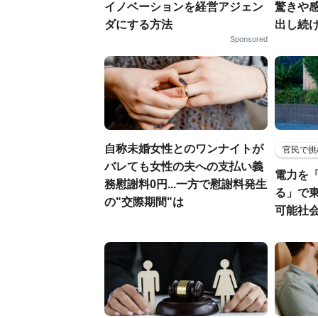
イノベーションを経営アジェン
驚きや
ダにする方法
出し続
Sponsored
自称未婚女性とのワンナイトが
官民で挑
バレても女性の夫への支払い義
電力を
務慰謝料0円...一方で慰謝料発生
る」で
の"交際期間"は
可能社