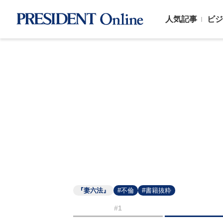
人気記事
ビジ
『妻六法』
#不倫
#書籍抜粋
#1