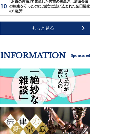
｢お市の再婚｣で露呈した秀吉の腹黒さ…清須会議
の約束を守ったのに､滅亡に追い込まれた柴田勝家
の"急所"
もっと見る
INFORMATION
Sponsored