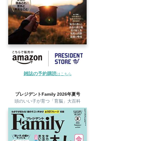
雑誌の予約購読
はこちら
プレジデントFamily 2026年夏号
頭のいい子が育つ「育脳」大百科