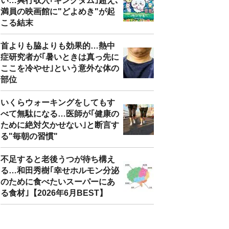
い…興行収入｢キングダム｣超え､
満員の映画館に"どよめき"が起
こる結末
首よりも脇よりも効果的…熱中
症研究者が｢暑いときは真っ先に
ここを冷やせ｣という意外な体の
部位
いくらウォーキングをしてもす
べて無駄になる…医師が｢健康の
ために絶対欠かせない｣と断言す
る"毎朝の習慣"
不足すると老後うつが待ち構え
る…和田秀樹｢幸せホルモン分泌
のために食べたいスーパーにあ
る食材｣【2026年6月BEST】