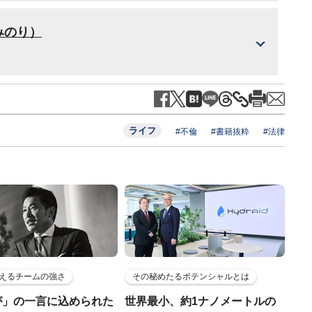
みのり）
ライフ
#不倫
#書籍抜粋
#法律
えるチームの強さ
その秘めたるポテンシャルとは
が」の一言に込められた
世界最小、約1ナノメートルの