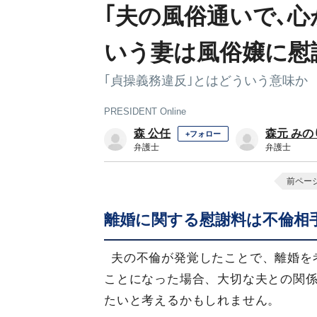
｢夫の風俗通いで､
いう妻は風俗嬢に慰
｢貞操義務違反｣とはどういう意味か
PRESIDENT Online
森 公任
森元 みの
+フォロー
弁護士
弁護士
前ペー
離婚に関する慰謝料は不倫相
夫の不倫が発覚したことで、離婚を
ことになった場合、大切な夫との関
たいと考えるかもしれません。