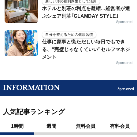
新しい形の福利厚生として活用
ホテルと別荘の利点を凝縮…経営者が選
ぶシェア別荘｢GLAMDAY STYLE｣
Sponsored
自分を整えるための健康習慣
仕事に家事と慌ただしい毎日でもでき
る、“完璧じゃなくていい”セルフマネジ
メント
Sponsored
INFORMATION
Sponsored
人気記事ランキング
1時間
週間
無料会員
有料会員