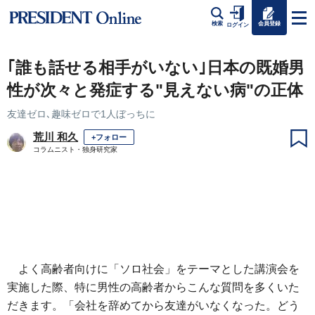
会員登録
検索
ログイン
｢誰も話せる相手がいない｣日本の既婚男
性が次々と発症する"見えない病"の正体
友達ゼロ､趣味ゼロで1人ぼっちに
荒川 和久
+フォロー
コラムニスト・独身研究家
よく高齢者向けに「ソロ社会」をテーマとした講演会を
実施した際、特に男性の高齢者からこんな質問を多くいた
だきます。「会社を辞めてから友達がいなくなった。どう