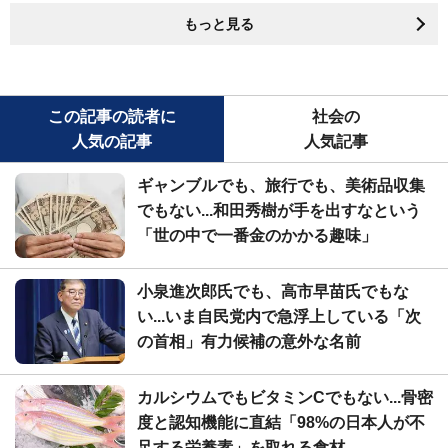
もっと見る
この記事の読者に
社会の
人気の記事
人気記事
ギャンブルでも、旅行でも、美術品収集
でもない...和田秀樹が手を出すなという
「世の中で一番金のかかる趣味」
小泉進次郎氏でも、高市早苗氏でもな
い...いま自民党内で急浮上している「次
の首相」有力候補の意外な名前
カルシウムでもビタミンCでもない...骨密
度と認知機能に直結「98%の日本人が不
足する栄養素」を取れる食材