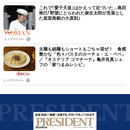
これで｢愛子天皇｣はかえって近づいた…島田
裕巳｢野望にとらわれた麻生太郎が見落とし
た皇室典範の大原則｣
トップページへ
太麺も細麺もショートもごちゃ混ぜ！ 食感
豊かな「色々パスタのカーチョ・エ・ペペ」
／『オステリア コマチーナ』亀井良真シェ
フの「家つまみレシピ」
トップページへ