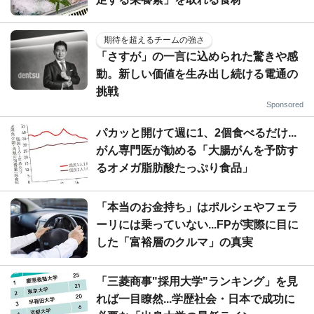
期待を超えるチームの強さ
「さすが」の一言に込められた驚きや感
動。新しい価値を生み出し続ける電通の
挑戦
Sponsored
パカッと開けて週に1、2個食べるだけ...
がん専門医が勧める「大腸がんを予防す
るオメガ脂肪酸たっぷり食品」
「本当のお金持ち」はポルシェやフェラ
ーリには乗っていない...FPが実際に目に
した「富裕層のクルマ」の真実
「三菱商事"採用大学"ランキング」を見
れば一目瞭然...学歴社会・日本で成功に