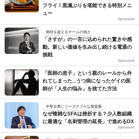
フライ！黒瀬ぶりを堪能できる特別メニ
ュー
Sponsored
期待を超えるチームの強さ
「さすが」の一言に込められた驚きや感
動。新しい価値を生み出し続ける電通の
挑戦
Sponsored
「医師の息子」という親のレールから外
れてしまった...うつ病になったゲイの医
師が「人生の悩み」を捨てた方法
中堅企業にリーズナブルな新提案
なぜ複雑なSFAは挫折する？少人数組織
に最適な「名刺管理の延長」で進めるDX
Sponsored