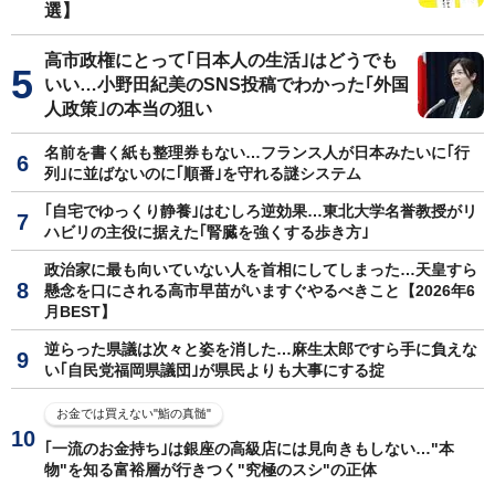
選】
高市政権にとって｢日本人の生活｣はどうでも
いい…小野田紀美のSNS投稿でわかった｢外国
人政策｣の本当の狙い
名前を書く紙も整理券もない…フランス人が日本みたいに｢行
列｣に並ばないのに｢順番｣を守れる謎システム
｢自宅でゆっくり静養｣はむしろ逆効果…東北大学名誉教授がリ
ハビリの主役に据えた｢腎臓を強くする歩き方｣
政治家に最も向いていない人を首相にしてしまった…天皇すら
懸念を口にされる高市早苗がいますぐやるべきこと【2026年6
月BEST】
逆らった県議は次々と姿を消した…麻生太郎ですら手に負えな
い｢自民党福岡県議団｣が県民よりも大事にする掟
お金では買えない"鮨の真髄"
｢一流のお金持ち｣は銀座の高級店には見向きもしない…"本
物"を知る富裕層が行きつく"究極のスシ"の正体