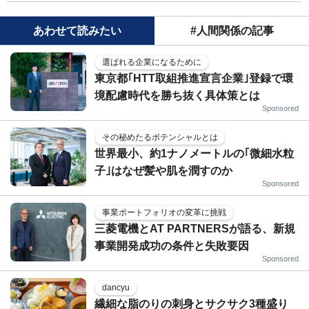
あわせて読みたい
#人間関係の記事
選ばれる企業になるために
東京都｢HTT取組推進宣言企業｣登録で環
境配慮時代を勝ち抜く具体策とは
Sponsored
その秘めたるポテンシャルとは
世界最小、約1ナノメートルの｢微細水粒
子｣はなぜ髪や肌を潤すのか
Sponsored
事業ポートフォリオの変革に挑戦
三菱電機とAT PARTNERSが語る、新規
事業開発成功の条件と失敗要因
Sponsored
dancyu
繊細な脂のりの刺身とサクサク3種盛り