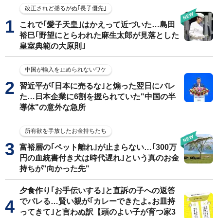
改正されど揺るがぬ｢長子優先｣
これで｢愛子天皇｣はかえって近づいた…島田
裕巳｢野望にとらわれた麻生太郎が見落とした
皇室典範の大原則｣
中国が輸入を止められないワケ
習近平が｢日本に売るな｣と煽った翌日にバレ
た…日本企業に6割を握られていた"中国の半
導体"の意外な急所
所有欲を手放したお金持ちたち
富裕層の｢ペット離れ｣が止まらない…｢300万
円の血統書付き犬は時代遅れ｣という真のお金
持ちが"向かった先"
夕食作り｢お手伝いする｣と直訴の子への返答
でバレる…賢い親が｢カレーできたよ｡お皿持
ってきて｣と言わぬ訳【頭のよい子が育つ家3