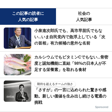
この記事の読者に
社会の
人気の記事
人気記事
小泉進次郎氏でも、高市早苗氏でもな
い...いま自民党内で急浮上している「次
の首相」有力候補の意外な名前
カルシウムでもビタミンCでもない...骨密
度と認知機能に直結「98%の日本人が不
足する栄養素」を取れる食材
期待を超えるチームの強さ
「さすが」の一言に込められた驚きや感
動。新しい価値を生み出し続ける電通の
挑戦
Sponsored