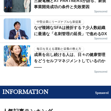
三菱電機とAT PARTNERSが語る、新規
事業開発成功の条件と失敗要因
Sponsored
中堅企業にリーズナブルな新提案
なぜ複雑なSFAは挫折する？少人数組織
に最適な「名刺管理の延長」で進めるDX
Sponsored
毎日を支える運動と栄養の整え方
成果を出し続ける人は、日々の健康管理
をどうセルフマネジメントしているのか
——
Sponsored
INFORMATION
Sponsored