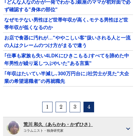
｢どんな人なのかが一発でわかる｣銀座のママが初対面で必
ず確認する"身体の部位"
なぜモテない男性ほど世帯年収が高く､モテる男性ほど世
帯年収が低くなるのか
お店で食器に汚れが…"ややこしい客"扱いされる人と一流
の人はクレームのつけ方がまるで違う
｢仕事も家族も失い4LDKにひきこもる｣すべてを諦めた中
年男性が繰り返しつぶやいた"ある言葉"
｢年収はたいてい半減し､300万円台に｣社労士が見た"大企
業の希望退職者"の再就職先
1
2
3
4
荒川 和久（あらかわ・かずひさ）
コラムニスト・独身研究家