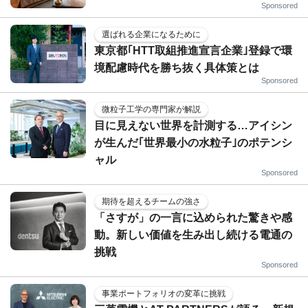
Sponsored
選ばれる企業になるために
東京都｢HTT取組推進宣言企業｣登録で環
境配慮時代を勝ち抜く具体策とは
Sponsored
微粒子工学の専門家が解説
目に見えない世界を計測する…アイシン
が生んだ｢世界最小の水粒子｣のポテンシ
ャル
Sponsored
期待を超えるチームの強さ
「さすが」の一言に込められた驚きや感
動。新しい価値を生み出し続ける電通の
挑戦
Sponsored
事業ポートフォリオの変革に挑戦