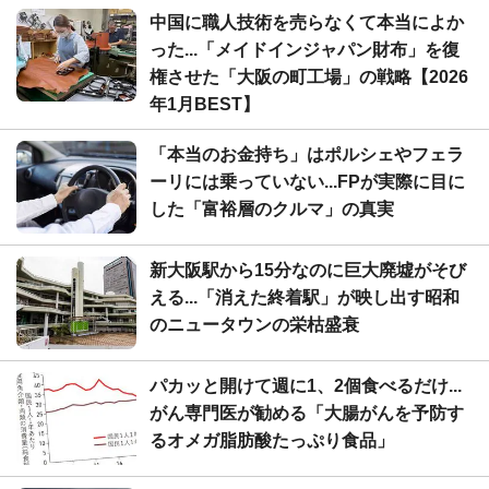
中国に職人技術を売らなくて本当によか
った...「メイドインジャパン財布」を復
権させた「大阪の町工場」の戦略【2026
年1月BEST】
「本当のお金持ち」はポルシェやフェラ
ーリには乗っていない...FPが実際に目に
した「富裕層のクルマ」の真実
新大阪駅から15分なのに巨大廃墟がそび
える...「消えた終着駅」が映し出す昭和
のニュータウンの栄枯盛衰
パカッと開けて週に1、2個食べるだけ...
がん専門医が勧める「大腸がんを予防す
るオメガ脂肪酸たっぷり食品」