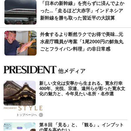
「日本の新幹線」を売らずに済んでよか
った...「走るほど大赤字」インドネシア
新幹線を勝ち取った習近平の大誤算
外食するより断然ラクでお得で美味...元
水産庁職員が考案「1尾2000円の鮮魚丸
ごとフライパン料理」の非日常感
新しい文化は安寧から生まれる。寛永行幸
400年、光悦、宗達、遠州らが彩った寛永文
化の魅力と、今年見たい名所・名作選
トップページへ
第８回 「見る」と、「観る」。インプット
の質を高めたい。