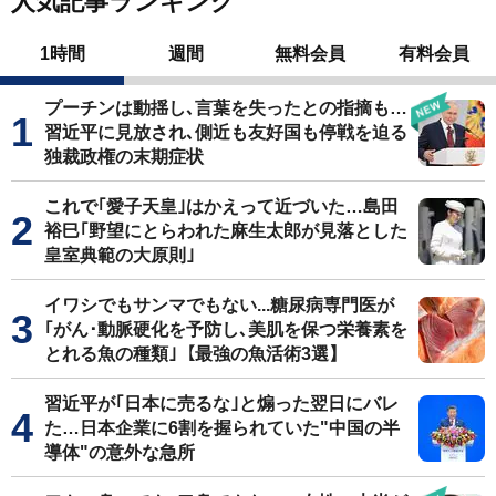
人気記事ランキング
1時間
週間
無料会員
有料会員
プーチンは動揺し､言葉を失ったとの指摘も…
習近平に見放され､側近も友好国も停戦を迫る
独裁政権の末期症状
これで｢愛子天皇｣はかえって近づいた…島田
裕巳｢野望にとらわれた麻生太郎が見落とした
皇室典範の大原則｣
イワシでもサンマでもない...糖尿病専門医が
｢がん･動脈硬化を予防し､美肌を保つ栄養素を
とれる魚の種類｣【最強の魚活術3選】
習近平が｢日本に売るな｣と煽った翌日にバレ
た…日本企業に6割を握られていた"中国の半
導体"の意外な急所