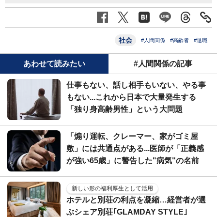
社会
#人間関係
#高齢者
#退職
あわせて読みたい
#人間関係の記事
仕事もない、話し相手もいない、やる事
もない...これから日本で大量発生する
「独り身高齢男性」という大問題
「煽り運転、クレーマー、家がゴミ屋
敷」には共通点がある...医師が「正義感
が強い65歳」に警告した"病気"の名前
新しい形の福利厚生として活用
ホテルと別荘の利点を凝縮…経営者が選
ぶシェア別荘｢GLAMDAY STYLE｣