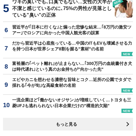
ワキの臭いでも､口臭でもない…女性の大半が
不潔と感じているのに､75%の男性が見落とし
ている"臭い"の正体
習近平が｢日本に行くな｣と煽った悲惨な結末…｢8万円の激安ツ
アー｣でロシアに向かった中国人観光客の誤算
だから習近平は心底焦っている…中国のITもEVも壊滅させる力
を持つ日本が世界シェア8割を握る"素材"の名前
富裕層の｢ペット離れ｣が止まらない…｢300万円の血統書付き犬
は時代遅れ｣という真のお金持ちが"向かった先"
エビやカニを想わせる濃密な旨味とコク…近所の公園でタダで
採れる｢今が旬｣な高級食材の名前
一流企業ほど｢働かないオジサン｣が増殖していく…トヨタも三
菱UFJも逃れられない日本企業だけの"構造的欠陥"
もっと見る