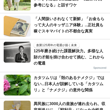
参考になる」と話すワケ
「人間扱いされなくて新鮮」「お金もら
って大人のキッザニア体験」...正社員も
稼ぐスキマバイトの不都合な真実
創業125周年の電通が描く未来
125年磨き続けた課題解決力。多様な人
財の才能を掛け合わせて挑む、これから
の電通
Sponsored
カタツムリは「殻のあるナメクジ」では
ない...日本人が誤解している「カタツム
リ」と「ナメクジ」の意外な関係
異民族に3000人の皇族が連れ去られ、収
容所送りに...「戦利品」になった女性皇