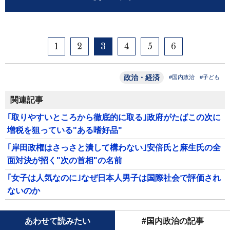
1
2
3
4
5
6
政治・経済
#国内政治
#子ども
関連記事
｢取りやすいところから徹底的に取る｣政府がたばこの次に
増税を狙っている"ある嗜好品"
｢岸田政権はさっさと潰して構わない｣安倍氏と麻生氏の全
面対決が招く"次の首相"の名前
｢女子は人気なのに｣なぜ日本人男子は国際社会で評価され
ないのか
あわせて読みたい
#国内政治の記事