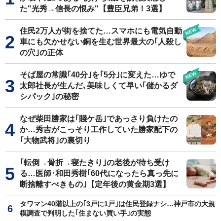
た"光秀→信長の恨み"【豊臣兄弟！3選】
住民2万人が街を捨てた…スマホにも電気自動
車にも欠かせない銅を生む世界最大の｢人殺し
の穴｣の正体
そば屋の常識｢40分｣を｢5分｣に変えた…ゆで
太郎社長が生んだ､美味しくて早い｢儲かるダ
シパック｣の秘密
なぜ柴田勝家は｢賤ケ岳｣であっさり負けたの
か…秀吉がこっそり工作していた勝家配下の
｢大物武将｣の裏切り
｢転倒→骨折→寝たきり｣の老後が待ち受け
る…医師･和田秀樹｢60代になったら真っ先に
断捨離すべきもの｣【定年後の黄金期3選】
タワマン40階以上の｢3戸に1戸｣は住民登録ナシ…神戸市の大規
模調査で判明した｢住まない買い手｣の実態