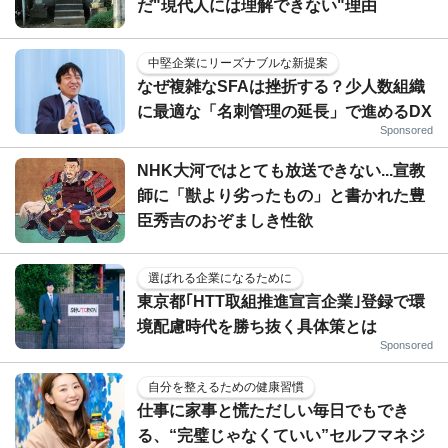
だ"現代人には理解できない"理由
中堅企業にリーズナブルな新提案
なぜ複雑なSFAは挫折する？少人数組織
に最適な「名刺管理の延長」で進めるDX
Sponsored
NHK大河ではとても放送できない...宣教
師に「獣より劣ったもの」と書かれた豊
臣秀吉のおぞましき性欲
選ばれる企業になるために
東京都｢HTT取組推進宣言企業｣登録で環
境配慮時代を勝ち抜く具体策とは
Sponsored
自分を整えるための健康習慣
仕事に家事と慌ただしい毎日でもでき
る、“完璧じゃなくていい”セルフマネジ