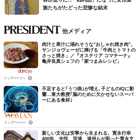
族たちがたどった悲惨な結末
肉汁と果汁に溺れそうな"おしゃれ焼き肉"。
サンジョヴェーゼに捧げる「牛肉とトマトの
さっと焼き」／『オステリア コマチーナ』
亀井良真シェフの「家つまみレシピ」
トップページへ
不足すると｢うつ病｣が増え､子どものIQに影
響…東大教授｢脳のために欠かせないスーパ
ーにある食材｣
トップページへ
新しい文化は安寧から生まれる。寛永行幸
400年、光悦、宗達、遠州らが彩った寛永文