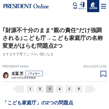
会員登録
検索
ログイン
｢財源不十分のまま"親の責任"だけ強調
される｣こども庁→こども家庭庁の名称
変更がはらむ問題点2つ
ますます子育てしづらい国になる
PRESIDENT Online
2021/12/23 13:00
末冨 芳
+フォロー
日本大学文理学部教授
1
2
3
4
5
6
「こども家庭庁」の2つの問題点