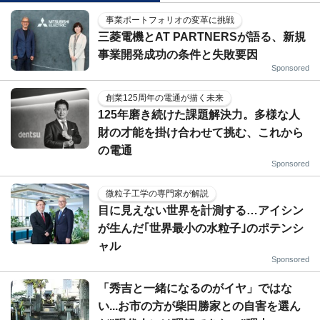
事業ポートフォリオの変革に挑戦
三菱電機とAT PARTNERSが語る、新規
事業開発成功の条件と失敗要因
Sponsored
創業125周年の電通が描く未来
125年磨き続けた課題解決力。多様な人
財の才能を掛け合わせて挑む、これから
の電通
Sponsored
微粒子工学の専門家が解説
目に見えない世界を計測する…アイシン
が生んだ｢世界最小の水粒子｣のポテンシ
ャル
Sponsored
「秀吉と一緒になるのがイヤ」ではな
い...お市の方が柴田勝家との自害を選ん