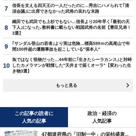
信長を支える四天王の一人だったのに…秀吉にハメられて｢清
須会議｣に出席できなかった武将の哀れな末路
織田でも武田でも上杉でもない…信長より20年早く｢最初の天
下人｣になった､教科書に載らない戦国武将の名前【豊臣兄弟！
3選】
｢サンダル登山の若者｣より実は危険…標高599ｍの高尾山で年
間100件超の遭難事故を起こしている"張本人"
魚ではなく怪物だった…44年前に｢生きたシーラカンス｣と対峙
したカメラマンが戦慄した"天井まで届くオーラ"【変わった生
き物3選】
もっと見る
この記事の読者に
政治・経済の
人気の記事
人気記事
47都道府県の「旧制一中」の栄枯盛衰...