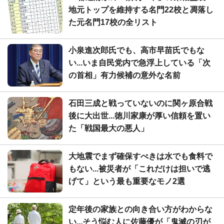
地元トップを維持する名門22校と凋落し
た元名門17校の全リスト
小泉進次郎氏でも、高市早苗氏でもな
い...いま自民党内で急浮上している「次
の首相」有力候補の意外な名前
石田三成と戦っていないのに関ヶ原合戦
後に大出世...徳川家康が厚い信頼を置い
た「戦国最大の悪人」
大地震でまず確保すべきは水でも食料で
もない...被災者が「これだけは担いで逃
げて」という最も重要なモノ2選
定年後の家族との向き合い方がわからな
い...そう悩む人に佐藤優が「鬼滅の刃が