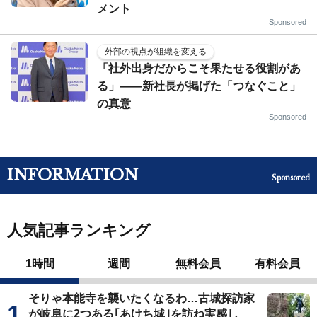
メント
Sponsored
外部の視点が組織を変える
「社外出身だからこそ果たせる役割があ
る」――新社長が掲げた「つなぐこと」
の真意
Sponsored
INFORMATION
Sponsored
人気記事ランキング
1時間
週間
無料会員
有料会員
そりゃ本能寺を襲いたくなるわ…古城探訪家
が岐阜に2つある｢あけち城｣を訪ね実感し