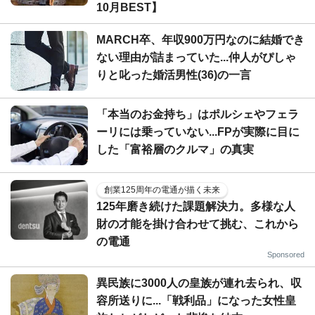
10月BEST】
MARCH卒、年収900万円なのに結婚でき
ない理由が詰まっていた...仲人がぴしゃ
りと叱った婚活男性(36)の一言
「本当のお金持ち」はポルシェやフェラ
ーリには乗っていない...FPが実際に目に
した「富裕層のクルマ」の真実
創業125周年の電通が描く未来
125年磨き続けた課題解決力。多様な人
財の才能を掛け合わせて挑む、これから
の電通
Sponsored
異民族に3000人の皇族が連れ去られ、収
容所送りに...「戦利品」になった女性皇