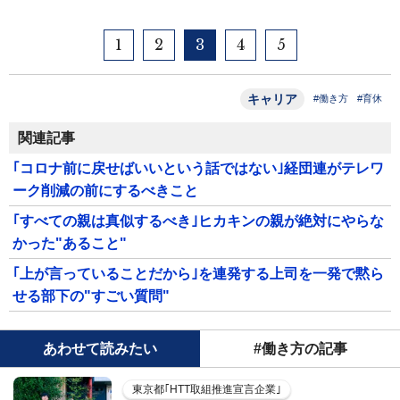
1
2
3
4
5
キャリア
#働き方
#育休
関連記事
｢コロナ前に戻せばいいという話ではない｣経団連がテレワ
ーク削減の前にするべきこと
｢すべての親は真似するべき｣ヒカキンの親が絶対にやらな
かった"あること"
｢上が言っていることだから｣を連発する上司を一発で黙ら
せる部下の"すごい質問"
あわせて読みたい
#働き方の記事
東京都｢HTT取組推進宣言企業｣