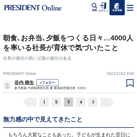
会員登録
検索
ログイン
朝食､お弁当､夕飯をつくる日々…4000人
を率いる社長が育休で気づいたこと
社長の責任の前に父親の責任がある
PRESIDENT Online
2021/12/02 8:00
谷内 樹生
+フォロー
参天製薬 代表取締役社長 兼 最高経営責任者（CEO）
1
2
3
4
5
無力感の中で見えてきたこと
もちろん大変なこともあった。子どもが生まれた翌日に