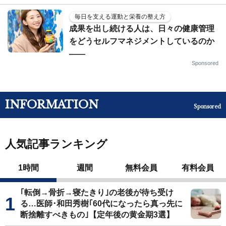
毎日を支える運動と栄養の整え方
成果を出し続ける人は、日々の健康管理
をどうセルフマネジメントしているのか
——
Sponsored
INFORMATION
Sponsored
人気記事ランキング
1時間
週間
無料会員
有料会員
｢転倒→骨折→寝たきり｣の老後が待ち受け
る…医師･和田秀樹｢60代になったら真っ先に
断捨離すべきもの｣【定年後の黄金期3選】