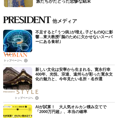
族たちがたどった悲惨な結末
不足すると｢うつ病｣が増え､子どものIQに影
響…東大教授｢脳のために欠かせないスーパ
ーにある食材｣
トップページへ
新しい文化は安寧から生まれる。寛永行幸
400年、光悦、宗達、遠州らが彩った寛永文
化の魅力と、今年見たい名所・名作選
トップページへ
AIが試算！ 大人気オルカン積み立てで
「2000万円超」、本当の確率