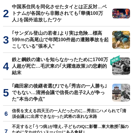
中国系住民を同化させたタイとは正反対…ベ
トナムが各国から非難されても｢華僑100万
人｣を国外追放したワケ
｢サンダル登山の若者｣より実は危険…標高
599ｍの高尾山で年間100件超の遭難事故を起
こしている"張本人"
鉄と鋼鉄の違いを知らなかったために1700万
人超が死亡…毛沢東の｢大躍進政策｣の悲劇的
結末
｢織田家の後継者選び｣でも｢秀吉の一人勝ち｣
でもない…清洲会議で信長の息子2人が争っ
た"本当の争点"
信長を支える四天王の一人だったのに…秀吉にハメられて｢清
須会議｣に出席できなかった武将の哀れな末路
不足すると｢うつ病｣が増え､子どものIQに影響…東大教授｢脳の
ために欠かせないスーパーにある食材｣