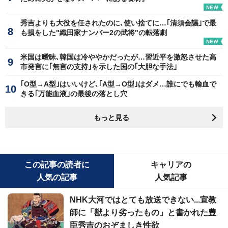
秀吉よりも大役を任されたのに､使い捨てに…｢清須会議｣で最
も損をした"織田家ナンバー2の武将"の転落劇
米国は曖昧､韓国は冷ややかだったが…習近平を激怒させた高
市発言に｢無言の支持｣を示した国の｢大胆な手法｣
｢O型→A型｣はいいけど､｢A型→O型｣はダメ…誰にでも輸血で
きる｢万能血液｣の最後の落とし穴
もっと見る
この記事の読者に
キャリアの
人気の記事
人気記事
NHK大河ではとても放送できない...宣教
師に「獣より劣ったもの」と書かれた豊
臣秀吉のおぞましき性欲